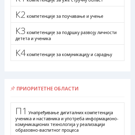
К2
компетенције за поучавање и учење
К3
компетенције за подршку развоју личности
детета и ученика
К4
компетенције за комуникацију и сарадњу
ПРИОРИТЕТНЕ ОБЛАСТИ
П1
Унапређивање дигиталних компетенција
ученика и наставника и употреба информационо-
комуникационих технологија у реализацији
образовно-васпитног процеса