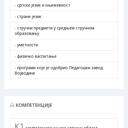
-
српски језик и књижевност
-
страни језик
-
стручни предмети у средњем стручном
образовању
-
уметности
-
физичко васпитање
-
програми које је одобрио Педагошки завод
Војводине
КОМПЕТЕНЦИЈЕ
К1
компетенције за уже стручну област