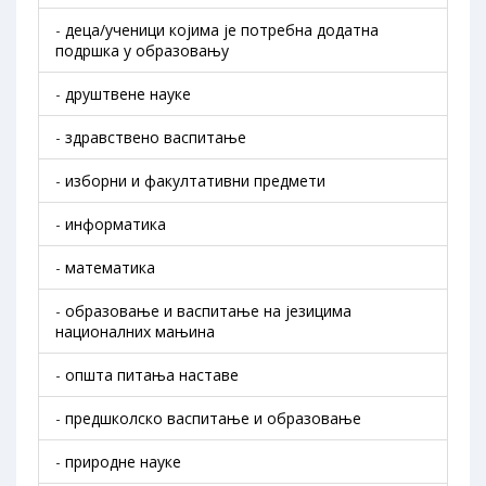
-
деца/ученици којима је потребна додатна
подршка у образовању
-
друштвене науке
-
здравствено васпитање
-
изборни и факултативни предмети
-
информатика
-
математика
-
образовање и васпитање на језицима
националних мањина
-
општа питања наставе
-
предшколско васпитање и образовање
-
природне науке