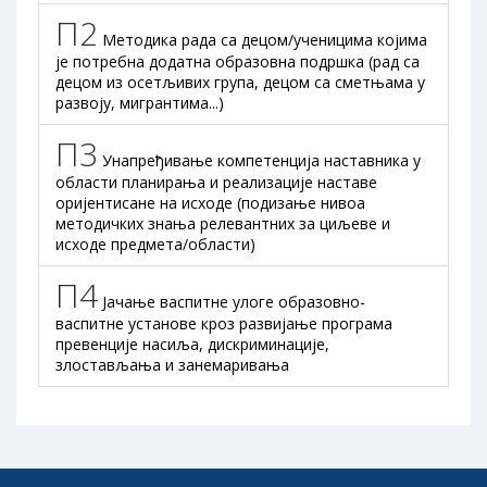
П2
Методика рада са децом/ученицима којима
је потребна додатна образовна подршка (рад са
децом из осетљивих група, децом са сметњама у
развоју, мигрантима...)
П3
Унапређивање компетенција наставника у
области планирања и реализације наставе
оријентисане на исходе (подизање нивоа
методичких знања релевантних за циљеве и
исходе предмета/области)
П4
Јачање васпитне улоге образовно-
васпитне установе кроз развијање програма
превенције насиља, дискриминације,
злостављања и занемаривања