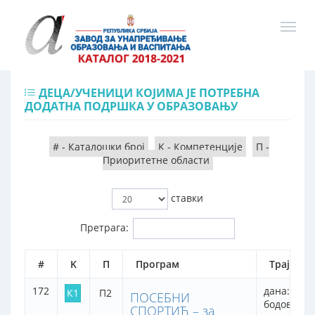
ДЕЦА/УЧЕНИЦИ КОЈИМА ЈЕ ПОТРЕБНА
ДОДАТНА ПОДРШКА У ОБРАЗОВАЊУ
# - Каталошки број
K - Компетенције
П -
Приоритетне области
ставки
Претрага:
#
K
П
Програм
Трајање
172
дана: 1
К1
П2
ПОСЕБНИ
бодова: 8
СПОРТИЋ – за