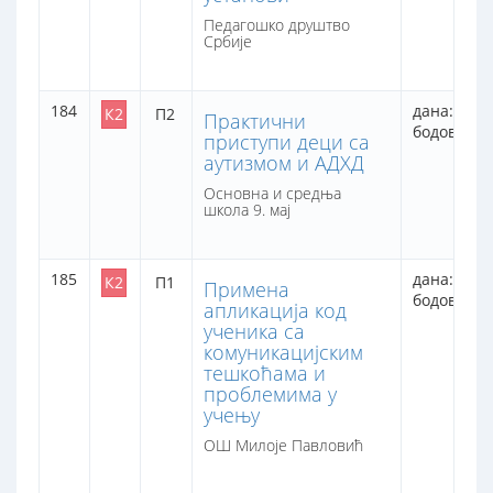
Педагошко друштво
Србије
184
дана: 2
К2
П2
Практични
бодова: 13
приступи деци са
аутизмом и АДХД
Основна и средња
школа 9. мај
185
дана: 1
К2
П1
Примена
бодова: 8
апликација код
ученика са
комуникацијским
тешкоћама и
проблемима у
учењу
ОШ Милоје Павловић