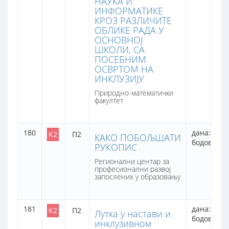
НАУКА И
ИНФОРМАТИКЕ
КРОЗ РАЗЛИЧИТЕ
ОБЛИКЕ РАДА У
ОСНОВНОЈ
ШКОЛИ, СА
ПОСЕБНИМ
ОСВРТОМ НА
ИНКЛУЗИЈУ
Природно-математички
факултет
180
дана: 1
К2
П2
КАКО ПОБОЉШАТИ
бодова: 8
РУКОПИС
Регионални центар за
професионални развој
запослених у образовању
181
дана: 1
К2
П2
Лутка у настави и
бодова: 8
инклузивном