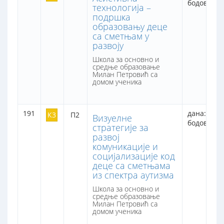
бодова: 8
технологија –
подршка
образовању деце
са сметњам у
развоју
Школа за основно и
средње образовање
Милан Петровић са
домом ученика
191
дана: 1
К3
П2
Визуелне
бодова: 8
стратегије за
развој
комуникације и
социјализације код
деце са сметњама
из спектра аутизма
Школа за основно и
средње образовање
Милан Петровић са
домом ученика