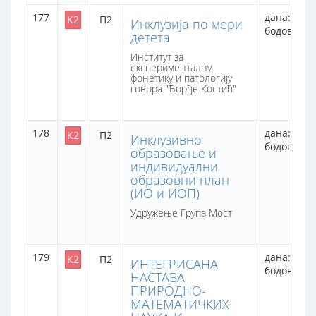
177
дана: 2
К2
П2
Инклузија по мери
бодова: 16
детета
Институт за
експерименталну
фонетику и патологију
говора "Ђорђе Костић"
178
дана: 2
К2
П2
Инклузивно
бодова: 16
образовање и
индивидуални
образовни план
(ИО и ИОП)
Удружење Група Мост
179
дана: 1
К2
П2
ИНТЕГРИСАНА
бодова: 8
НАСТАВА
ПРИРОДНО-
МАТЕМАТИЧКИХ