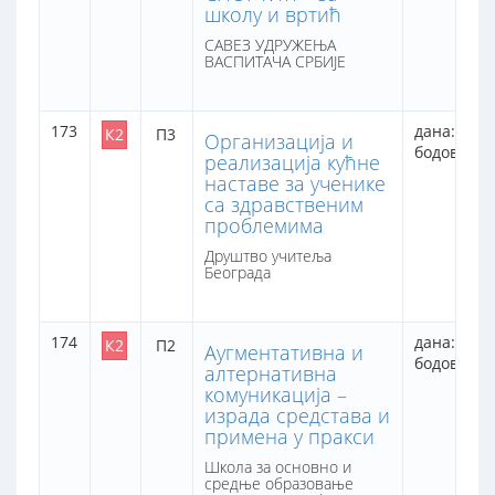
школу и вртић
САВЕЗ УДРУЖЕЊА
ВАСПИТАЧА СРБИЈЕ
173
дана: 1
К2
П3
Oрганизација и
бодова: 8
реализација кућне
наставе за ученике
са здравственим
проблемима
Друштво учитеља
Београда
174
дана: 1
К2
П2
Аугментативна и
бодова: 8
алтернативна
комуникација –
израда средстава и
примена у пракси
Школа за основно и
средње образовање