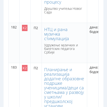
процесу
Друштво учитеља Новог
Сада
182
дана: 2
К2
П2
НТЦ и рана
бодова: 16
музичка
стимулација
Удружење музичких и
балетских педагога
Србије
183
дана: 2
К2
П2
Планирање и
бодова: 16
реализација
додатне образовне
подршке
ученицима/деци са
сметњама у развоју
у школи/
предшколској
установи