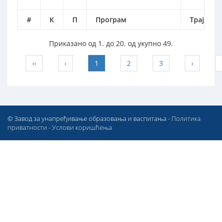
#
К
П
Програм
Трајање
Приказано од 1. до 20. од укупно 49.
‹‹
‹
1
2
3
›
© Завод за унапређивање образовања и васпитања -
Политика
приватности
-
Услови коришћења