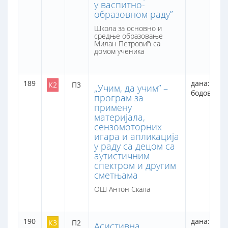
у васпитно-
образовном раду”
Школа за основно и
средње образовање
Милан Петровић са
домом ученика
189
дана: 2
К2
П3
„Учим, да учим” –
бодова: 16
програм за
примену
материјала,
сензомоторних
игара и апликација
у раду са децом са
аутистичним
спектром и другим
сметњама
ОШ Антон Скала
190
дана: 1
К3
П2
Асистивна