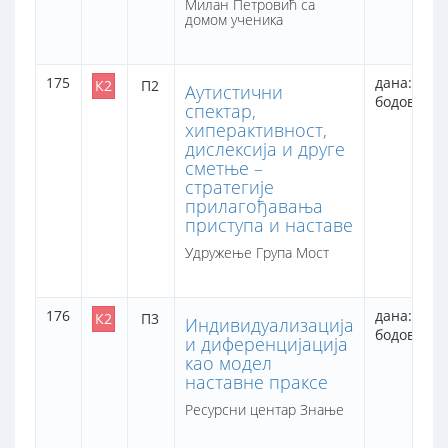
Милан Петровић са
домом ученика
175
дана: 2
К2
П2
Аутистични
бодова: 16
спектар,
хиперактивност,
дислексија и друге
сметње –
стратегије
прилагођавања
приступа и наставе
Удружење Група Мост
176
дана: 2
К2
П3
Индивидуализација
бодова: 12
и диференцијација
као модел
наставне праксе
Ресурсни центар Знање