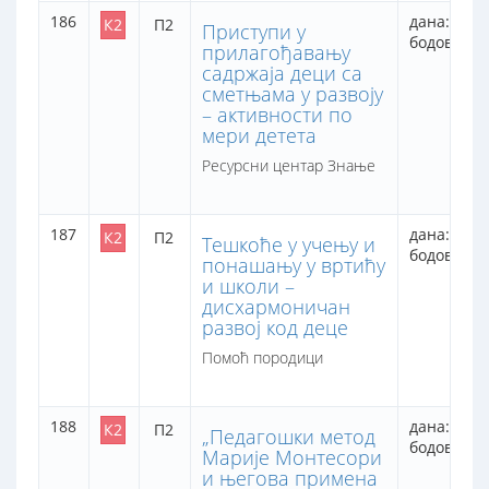
186
дана: 2
К2
П2
Приступи у
бодова: 14
прилагођавању
садржаја деци са
сметњама у развоју
– активности по
мери детета
Ресурсни центар Знање
187
дана: 2
К2
П2
Тешкоће у учењу и
бодова: 16
понашању у вртићу
и школи –
дисхармоничан
развој код деце
Помоћ породици
188
дана: 2
К2
П2
„Педагошки метод
бодова: 13
Марије Монтесори
и његова примена