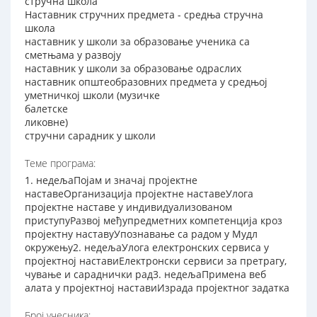
стручна школа
Наставник стручних предмета - средња стручна
школа
наставник у школи за образовање ученика са
сметњама у развоју
наставник у школи за образовање одраслих
наставник општеобразовних предмета у средњој
уметничкој школи (музичке
балетске
ликовне)
стручни сарадник у школи
Теме програма:
1. недељаПојам и значај пројектне
наставеОрганизација пројектне наставеУлога
пројектне наставе у индивидуализованом
приступуРазвој међупредметних компетенција кроз
пројектну наставуУпознавање са радом у Мудл
окружењу2. недељаУлога електронских сервиса у
пројектној наставиЕлектронски сервиси за претрагу,
чување и сараднички рад3. недељаПримена веб
алата у пројектној наставиИзрада пројектног задатка
Број учесника: