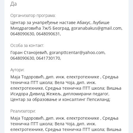
Да
Организатор програма:
Центар за унапређење наставе Абакус, Љубише
Миодраговића 7ж/5 Београд, goranabakus@gmail.com,
0648090630, 0648090631,
Особа за контакт:
Горан Станојевић, goranpttcentar@yahoo.com,
0648090630, 0641730170,
Аутори:
Маја Тодоровић, дип. инж. електротехнике , Средња
техничка ПТТ школа; Вела Чоја, дип. инж.
електротехнике, Средња техничка ПТТ школа; Вишња
Исидора Дивилд Жежељ, дипломирани педагог,
Центар за образовање и консалтинг Пепсиланд;
Реализатори:
Маја Тодоровић, дип. инж. електротехнике , Средња
техничка ПТТ школа; Вела Чоја, дип. инж.
електротехнике, Средња техничка ПТТ школа; Вишња