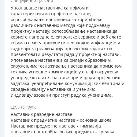
Специфични циљеви:
Упознавање наставника са појмом и
карактеристикама пројектне наставе;
оспособљавање наставника за коришћење
различитих наставних метода које подржавају
пројектну наставу; оспособљавање наставника да
користе напредне електронске сервисе и веб алате
којима се могу прикупити неопходне инфомације и
садржаји за реализацију пројектних задатака и
презентовати резултати рада у пројектној настави.
Упознавање наставника са онлајн образовним
окружењима; оснаживање наставника да применом
техника успешне комуникације у онлајн окружењу
унапреде квалитет наставе при изради пројектних
задатака; унапређивање комуникацијских вештина и
сарадње између наставника и ученика;
индивидулазовани приступ раду са ученицима.
Циљна група:
наставник разредне наставе
наставник предметне наставе – основна школа
Наставник предметне наставе - гимназија
наставник општеобразовних предмета – средња