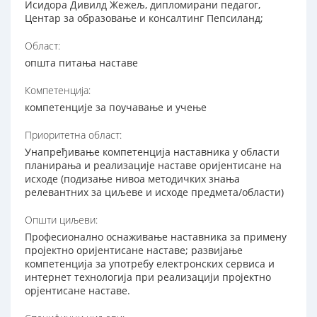
Исидора Дивилд Жежељ, дипломирани педагог,
Центар за образовање и консалтинг Пепсиланд;
Област:
општа питања наставе
Компетенција:
компетенције за поучавање и учење
Приоритетна област:
Унапређивање компетенција наставника у области
планирања и реализације наставе оријентисане на
исходе (подизање нивоа методичких знања
релевантних за циљеве и исходе предмета/области)
Општи циљеви:
Професионално оснаживање наставника за примену
пројектно оријентисане наставе; развијање
компетенција за употребу електронских сервиса и
интернет технологија при реализацији пројектно
орјентисане наставе.