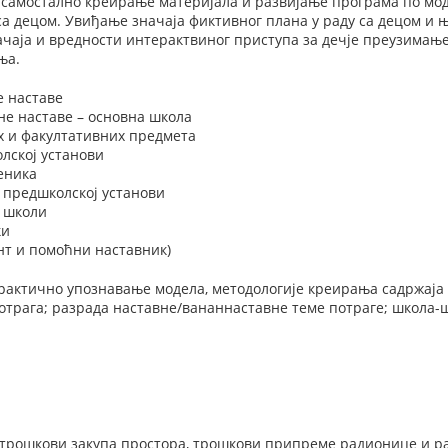
 самостално креирање материјала и развијање програма по мод
а децом. Увиђање значаја фиктивног плана у раду са децом и њ
чаја и вредности интерактвиног приступа за дечје преузимање
ња.
е наставе
не наставе – основна школа
х и факултативних предмета
лској установи
еника
 предшколској установи
у школи
ки
нт и помоћни наставник)
практично упознавање модела, методологије креирања садржаја
отрага; разрада наставне/вананнаставне теме потраге; школа-
 (трошкови закупа простора, трошкови припреме радионице и р