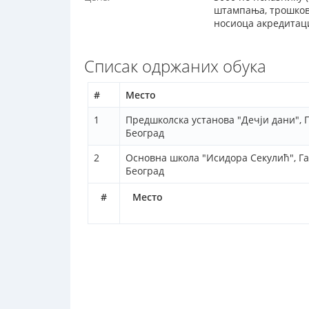
штампања, трошкови
носиоца акредитаци
Списак одржаних обука
#
Место
1
Предшколска установа "Дечји дани", Г
Београд
2
Основна школа "Исидора Секулић", Г
Београд
#
Место