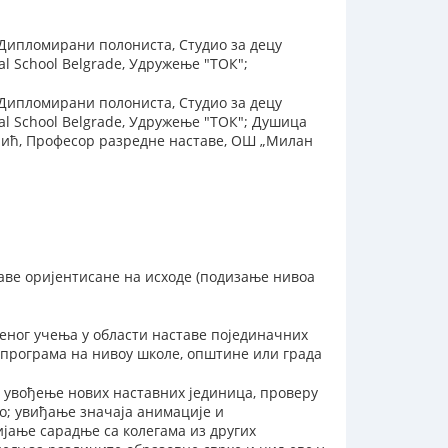
 Дипломирани полониста, Студио за децу
l School Belgrade, Удружење "ТОК";
 Дипломирани полониста, Студио за децу
l School Belgrade, Удружење "ТОК"; Душица
ојић, Професор разредне наставе, ОШ „Милан
ве оријентисане на исходе (подизање нивоа
еног учења у области наставе појединачних
програма на нивоу школе, општине или града
 увођење нових наставних јединица, проверу
о; увиђање значаја анимације и
јање сарадње са колегама из других