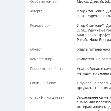
Особа за контакт:
Милош Дилкић, tok.
Аутори:
Игор Станковић, Ди
„Врт„, Удружење гр
Реализатори:
Игор Станковић, Ди
„Врт„, Удружење гр
Благојевић, Профес
Ракић„ Нови Београ
Област:
општа питања наст
Компетенција:
компетенције за п
Приоритетна област:
Унапређивање комп
методичких знања 
Општи циљеви:
Обучавање полазник
предмета, повезив
Специфични циљеви:
Упознавање са мет
знања или повезива
интерактивних моде