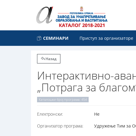
СЕМИНАРИ
Приступ за организаторе
Назад
Интерактивно-аван
„Потрага за благом
Каталошки број програма: 454
Електронски:
Не
Организатор програма:
Удружење Тим за Об