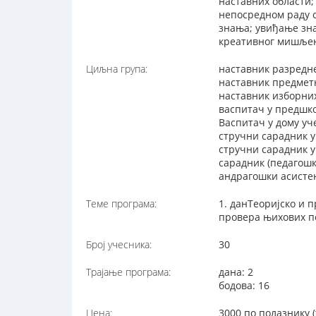
наставних области;
непосредном раду с
знања; увиђање зна
креативног мишље
Циљна група:
наставник разредн
наставник предмет
наставник изборни
васпитач у предшко
Васпитач у дому уч
стручни сарадник у
стручни сарадник 
сарадник (педагош
андрагошки асисте
Теме програма:
1. данТеоријско и 
провера њихових п
Број учесника:
30
Трајање програма:
дана: 2
бодова: 16
Цена:
3000 по полазнику