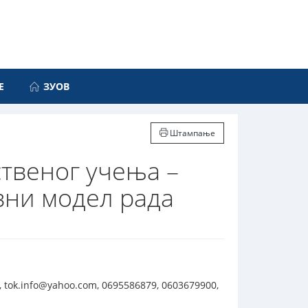
Е
ЗУОВ
Штампање
твеног учења –
авни модел рада
 tok.info@yahoo.com, 0695586879, 0603679900,