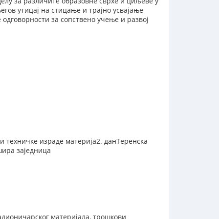
елу за различите образовне сврхе и циљеве у
егов утицај на стицање и трајно усвајање
 одговорности за сопствено учење и развој
 и техничке израде материја2. данТеренска
шира заједница
адионичарског материјала, трошкови