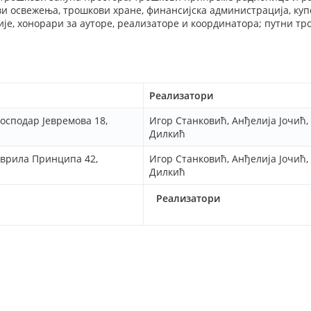
 освежења, трошкови хране, финансијска администрација, куп
је, хонорари за ауторе, реализаторе и координатора; путни тр
Реализатори
осподар Јевремова 18,
Игор Станковић, Анђелија Јочић
Дилкић
аврила Принципа 42,
Игор Станковић, Анђелија Јочић
Дилкић
Реализатори