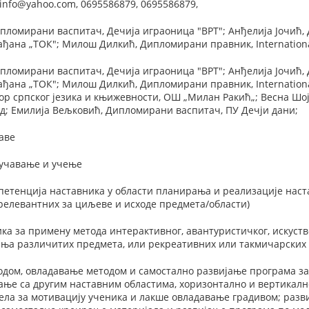
info@yahoo.com, 0695586879, 0695586879,
пломирани васпитач, Дечија играоница "ВРТ"; Анђелија Јочић,
ађана „ТОК"; Милош Дилкић, Дипломирани правник, Internationa
пломирани васпитач, Дечија играоница "ВРТ"; Анђелија Јочић,
ађана „ТОК"; Милош Дилкић, Дипломирани правник, Internationa
ор српског језика и књижевности, ОШ „Милан Ракић„; Весна Ш
д; Eмилија Вељковић, Дипломирани васпитач, ПУ Дечји дани;
аве
оучавање и учење
етенција наставника у области планирања и реализације наста
релевантних за циљеве и исходе предмета/области)
а за примену метода интерактивног, авантуристичког, искуств
ања различитих предмета, или рекреативних или такмичарских 
одом, овладавање методом и самостално развијање програма за
ње са другим наставним областима, хоризонтално и вертикалн
ла за мотивацију ученика и лакше овладавање градивом; разви