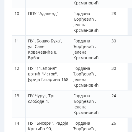
Крсмановић
10
ППУ "Адаленд"
Гордана
28
Ђорђевић ,
Јелена
Крсмановић
11
ПУ „Бошко Буха“,
Гордана
30
ул. Саве
Ђорђевић ,
Ковачевића 8,
Јелена
Врбас
Крсмановић
12
ПУ "11.април" -
Гордана
30
вртић "Исток",
Ђорђевић ,
Јурија Гагарина 168
Јелена
Крсмановић
13
ПУ Чуруг, Трг
Гордана
24
слободе 4.
Ђорђевић ,
Јелена
Крсмановић
14
ПУ "Бисери", Радоја
Гордана
26
Крстића 90,
Ђорђевић ,