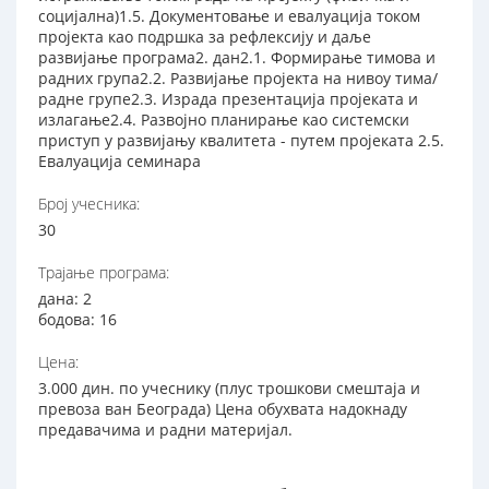
социјална)1.5. Документовање и евалуација током
пројекта као подршка за рефлексију и даље
развијање програма2. дан2.1. Формирање тимова и
радних група2.2. Развијање пројекта на нивоу тима/
радне групе2.3. Израда презентација пројеката и
излагање2.4. Развојно планирање као системски
приступ у развијању квалитета - путем пројеката 2.5.
Евалуација семинара
Број учесника:
30
Трајање програма:
дана: 2
бодова: 16
Цена:
3.000 дин. по учеснику (плус трошкови смештаја и
превоза ван Београда) Цена обухвата надокнаду
предавачима и радни материјал.