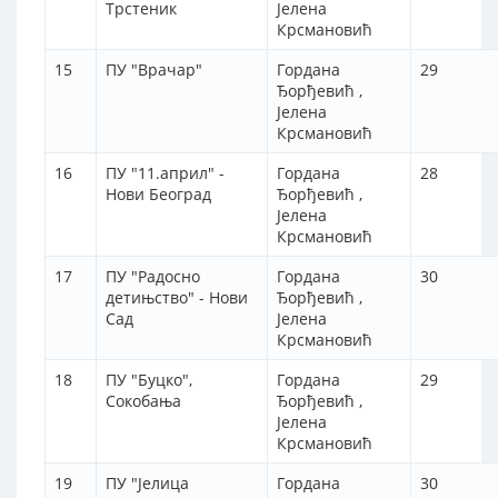
Трстеник
Јелена
Крсмановић
15
ПУ "Врачар"
Гордана
29
Ђорђевић ,
Јелена
Крсмановић
16
ПУ "11.април" -
Гордана
28
Нови Београд
Ђорђевић ,
Јелена
Крсмановић
17
ПУ "Радосно
Гордана
30
детињство" - Нови
Ђорђевић ,
Сад
Јелена
Крсмановић
18
ПУ "Буцко",
Гордана
29
Сокобања
Ђорђевић ,
Јелена
Крсмановић
19
ПУ "Јелица
Гордана
30