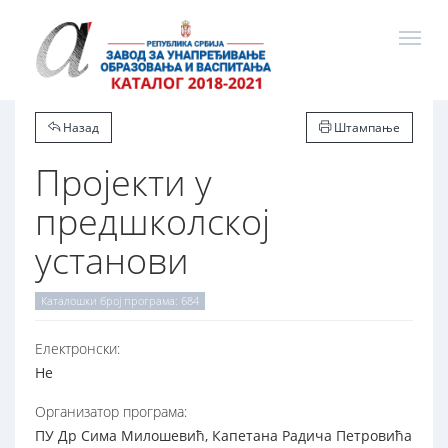
Назад
Штампање
Пројекти у
предшколској
установи
Каталошки број програма: 684
Електронски:
Не
Организатор програма:
ПУ Др Сима Милошевић, Капетана Радича Петровића