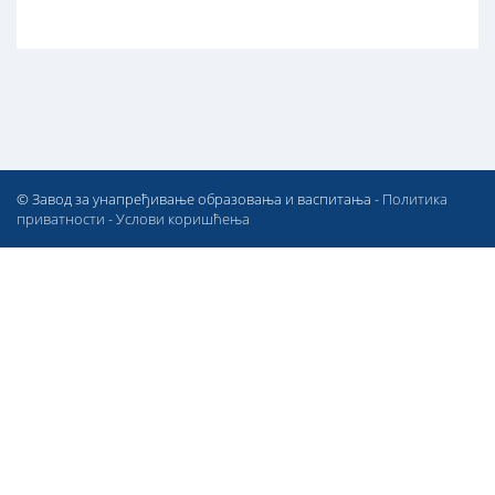
© Завод за унапређивање образовања и васпитања -
Политика
приватности
-
Услови коришћења