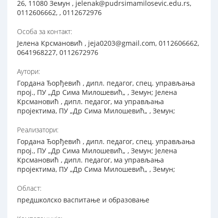
26, 11080 Земун , jelenak@pudrsimamilosevic.edu.rs,
0112606662, , 0112672976
Особа за контакт:
Јелена Крсмановић , jeja0203@gmail.com, 0112606662,
0641968227, 0112672976
Аутори:
Гордана Ђорђевић , дипл. педагог, спец. управљања
прој., ПУ „Др Сима Милошевић„ , Земун; Јелена
Крсмановић , дипл. педагог, ма управљања
прojeктима, ПУ „Др Сима Милошевић„ , Земун;
Реализатори:
Гордана Ђорђевић , дипл. педагог, спец. управљања
прој., ПУ „Др Сима Милошевић„ , Земун; Јелена
Крсмановић , дипл. педагог, ма управљања
прojeктима, ПУ „Др Сима Милошевић„ , Земун;
Област:
предшколско васпитање и образовање