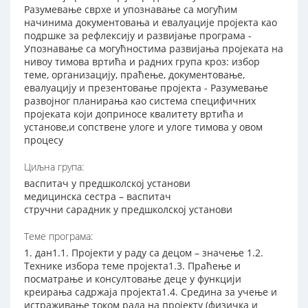
Разумевање сврхе и упознавање са могућим
начинима документовања и евалуације пројекта као
подршке за рефлексију и развијање програма -
Упознавање са могућностима развијања пројеката на
нивоу тимова вртића и радних група кроз: избор
теме, организацију, праћење, документовање,
евалуацију и презентовање пројекта - Разумевање
развојног планирања као система специфичних
пројеката који доприносе квалитету вртића и
установе,и сопствене улоге и улоге тимова у овом
процесу
Циљна група:
васпитач у предшколској установи
медицинска сестра – васпитач
стручни сарадник у предшколској установи
Теме програма:
1. дан1.1. Пројекти у раду са децом – значење 1.2.
Технике избора теме пројекта1.3. Праћење и
посматрање и консултовање деце у функцији
креирања садржаја пројекта1.4. Средина за учење и
истраживање током рада на пројекту (физичка и