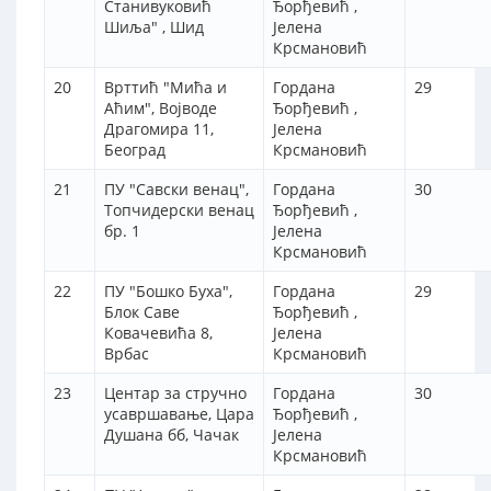
Станивуковић
Ђорђевић ,
Шиља" , Шид
Јелена
Крсмановић
20
Врттић "Мића и
Гордана
29
Аћим", Војводе
Ђорђевић ,
Драгомира 11,
Јелена
Београд
Крсмановић
21
ПУ "Савски венац",
Гордана
30
Топчидерски венац
Ђорђевић ,
бр. 1
Јелена
Крсмановић
22
ПУ "Бошко Буха",
Гордана
29
Блок Саве
Ђорђевић ,
Ковачевића 8,
Јелена
Врбас
Крсмановић
23
Центар за стручно
Гордана
30
усавршавање, Цара
Ђорђевић ,
Душана бб, Чачак
Јелена
Крсмановић