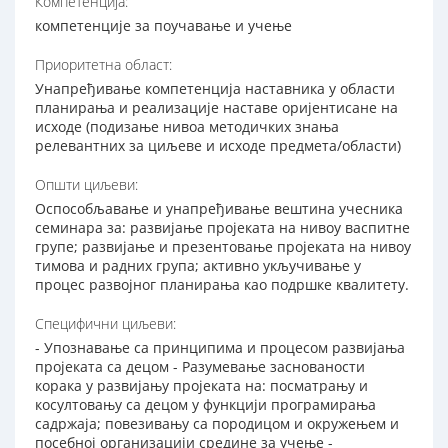
Компетенција:
компетенције за поучавање и учење
Приоритетна област:
Унапређивање компетенција наставника у области
планирања и реализације наставе оријентисане на
исходе (подизање нивоа методичких знања
релевантних за циљеве и исходе предмета/области)
Општи циљеви:
Оспособљавање и унапређивање вештина учесника
семинара за: развијање пројеката на нивоу васпитне
групе; развијање и презентовање пројеката на нивоу
тимова и радних група; активно укључивање у
процес развојног планирања као подршке квалитету.
Специфични циљеви:
- Упознавање са принципима и процесом развијања
пројеката са децом - Разумевање заснованости
корака у развијању пројеката на: посматрању и
косултовању са децом у функцији програмирања
садржаја; повезивању са породицом и окружењем и
посебној организацији средине за учење -