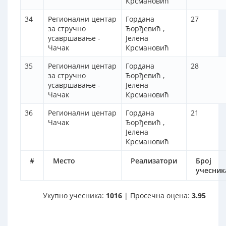
Крсмановић
34
Регионални центар
Гордана
27
за стручно
Ђорђевић ,
усавршавање -
Јелена
Чачак
Крсмановић
35
Регионални центар
Гордана
28
за стручно
Ђорђевић ,
усавршавање -
Јелена
Чачак
Крсмановић
36
Регионални центар
Гордана
21
Чачак
Ђорђевић ,
Јелена
Крсмановић
#
Место
Реализатори
Број
учесник
Укупно учесника:
1016
| Просечна оцена:
3.95