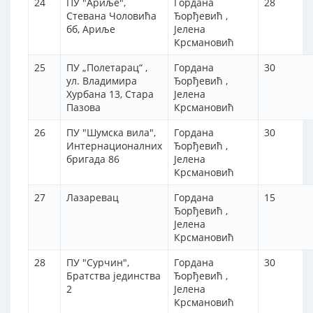
24
ПУ "Ариље",
Гордана
28
Стевана Чоловића
Ђорђевић ,
бб, Ариље
Јелена
Крсмановић
25
ПУ „Полетарац“ ,
Гордана
30
ул. Владимира
Ђорђевић ,
Хурбана 13, Стара
Јелена
Пазова
Крсмановић
26
ПУ "Шумска вила",
Гордана
30
Интернационалних
Ђорђевић ,
бригада 86
Јелена
Крсмановић
27
Лазаревац
Гордана
15
Ђорђевић ,
Јелена
Крсмановић
28
ПУ "Сурчин",
Гордана
30
Братства јединства
Ђорђевић ,
2
Јелена
Крсмановић