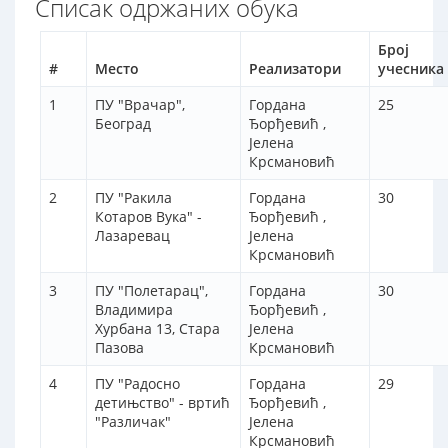
Списак одржаних обука
Број
#
Место
Реализатори
учесника
1
ПУ "Врачар",
Гордана
25
Београд
Ђорђевић ,
Јелена
Крсмановић
2
ПУ "Ракила
Гордана
30
Котаров Вука" -
Ђорђевић ,
Лазаревац
Јелена
Крсмановић
3
ПУ "Полетарац",
Гордана
30
Владимира
Ђорђевић ,
Хурбана 13, Стара
Јелена
Пазова
Крсмановић
4
ПУ "Радосно
Гордана
29
детињство" - вртић
Ђорђевић ,
"Различак"
Јелена
Крсмановић