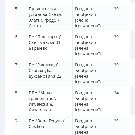
5
Предшколска
Гордана
30
установа Сента,
Ђорђевић ,
Златне греде 7,
Јелена
Сента
Крсмановић
6
ПУ "Полетарац",
Гордана
30
Светосавска 83,
Ђорђевић ,
Барајево
Јелена
Крсмановић
7
ПУ "Раковица",
Гордана
30
Славољуба
Ђорђевић ,
Вуксановића 22
Јелена
Крсмановић
8
ППУ "Мало
Гордана
24
краљевство",
Ђорђевић ,
Игманска 8,
Јелена
Лазаревац
Крсмановић
9
ПУ "Вера Гуцуња",
Гордана
29
Сомбор
Ђорђевић ,
Јелена