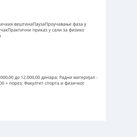
ричких вештинаПаузаПроучавање фаза у
чакПрактични приказ у сали за физико
а
00,00 до 12.000,00 динара; Радни материјал -
00 + порез; Факултет спорта и физичког