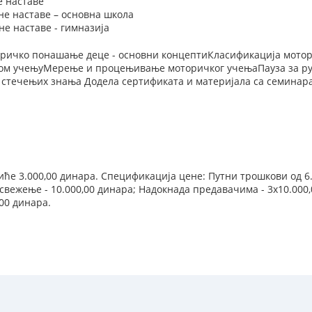
е наставе
не наставе – основна школа
е наставе - гимназија
оричко понашање деце - основни концептиКласификација мото
ком учењуМерење и процењивање моторичког учењаПауза за ру
стечењих знања Додела сертификата и материјала са семинар
иће 3.000,00 динара. Спецификација цене: Путни трошкови од 6.0
Освежење - 10.000,00 динара; Надокнада предавачима - 3х10.000,
,00 динара.