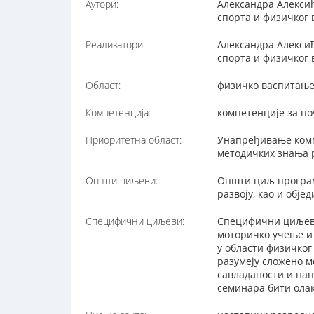
Аутори:
Александра Алексић
спорта и физичког 
Реализатори:
Александра Алексић
спорта и физичког 
Област:
физичко васпитањ
Компетенција:
компетенције за п
Приоритетна област:
Унапређивање комп
методичких знања 
Општи циљеви:
Општи циљ програм
развоју, као и обј
Специфични циљеви:
Специфични циљеви
моторичко учење и
у области физичког
разумеју сложено 
савладаности и на
семинара бити олак