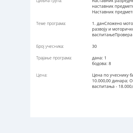
Циљна група:
наставник разредн
наставник предмет
Наставник предметн
Теме програма:
1. данСложено мот
развоју и моторич
васпитањеПровера 
Број учесника:
30
Трајање програма:
дана: 1
бодова: 8
Цена:
Цена по учеснику б
10.000,00 динара; 
васпитања - 18.000