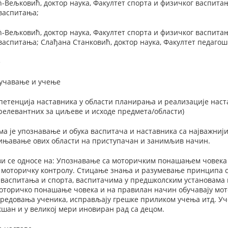
-Вељковић, доктор наука, Факултет спорта и физичког васпитања
васпитања;
-Вељковић, доктор наука, Факултет спорта и физичког васпитања
васпитања; Слађана Станковић, доктор наука, Факултет педагош
е
оучавање и учење
етенција наставника у области планирања и реализације наста
релевантних за циљеве и исходе предмета/области)
а је упознавање и обука васпитача и наставника са најважниј
едињавање ових области на приступачан и занимљив начин.
 се односе на: Упознавање са моторичким понашањем човека ко
 моторичку контролу. Стицање знања и разумевање принципа с
 васпитања и спорта, васпитачима у предшколским установама
моторичко понашање човека и на правилан начин обучавају мот
предовања ученика, исправљају грешке приликом учења итд. Уч
шан и у великој мери иновиран рад са децом.