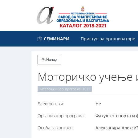
СЕМИНАРИ
Приступ за организаторе
Назад
Моторичко учење и
Каталошки број програма: 1011
Електронски:
Не
Организатор програма:
Факултет спорта и ф
Особа за контакт:
Александра Алексић-