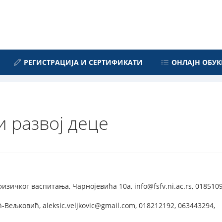
РЕГИСТРАЦИЈА И СЕРТИФИКАТИ
ОНЛАЈН ОБУК
 развој деце
изичког васпитања, Чарнојевића 10а, info@fsfv.ni.ac.rs, 0185109
Вељковић, aleksic.veljkovic@gmail.com, 018212192, 063443294,