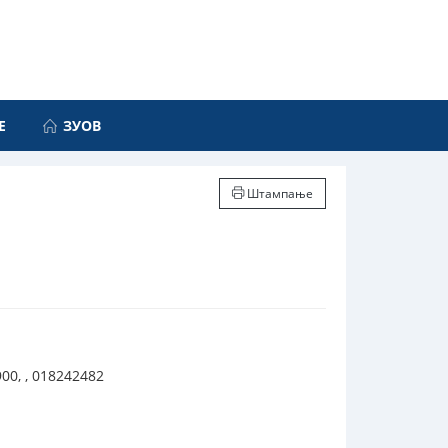
Е
ЗУОВ
Штампање
00, , 018242482