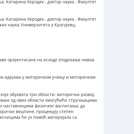
; Катарина Херодек , доктор наука , Факултет
; Катарина Херодек , доктор наука , Факултет
ких наука Универзитета у Крагујевц;
ве оријентисане на исходе (подизање нивоа
им идејама у моторичком учењу и моторичком
је обухвата три области: моторички развој,
ваке од ових области омогућиће стручњацима
 и наставницима физичког васпитања, да
оричке вештине, процењују степен
есницима ће уз помоћ материјала са