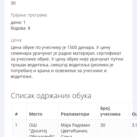
30
Трајање програма:
дана: 1
бодова: 8
Цена:
Цена обуке по учеснику је 1500 динара. У цену
семинара урачунат је радни материјал, сертификат
за учеснике обуке. У цену обуке није урачунат путни
трошак водитеља, смештај водитеља (уколико је
потребан) и храна и освежење за учеснике и
водитеље.
Списак одржаних обука
Број
#
Место
Реализатори
учесника
О
1
ОШ
Маја Радоман
30
3.
"Доситеј
Цветићанин,
Обрадовић",
Соња