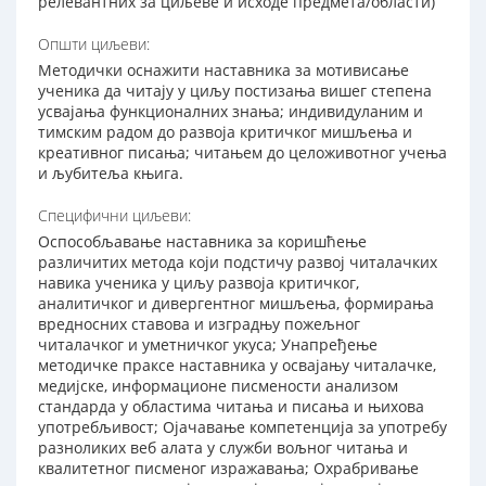
релевантних за циљеве и исходе предмета/области)
Општи циљеви:
Методички оснажити наставника за мотивисање
ученика да читају у циљу постизања вишег степена
усвајања функционалних знања; индивидуланим и
тимским радом до развоја критичког мишљења и
креативног писања; читањем до целоживотног учења
и љубитеља књига.
Специфични циљеви:
Оспособљавање наставника за коришћење
различитих метода који подстичу развој читалачких
навика ученика у циљу развоја критичког,
аналитичког и дивергентног мишљења, формирања
вредносних ставова и изградњу пожељног
читалачког и уметничког укуса; Унапређење
методичке праксе наставника у освајању читалачке,
медијске, информационе писмености анализом
стандарда у областима читања и писања и њихова
употребљивост; Ојачавање компетенција за употребу
разноликих веб алата у служби вољног читања и
квалитетног писменог изражавања; Охрабривање