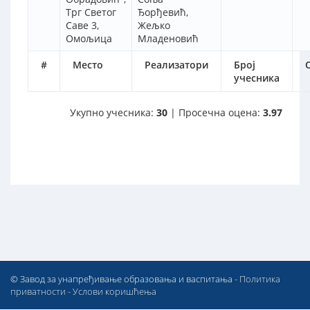
Трг Светог
Ђорђевић,
Саве 3,
Жељко
Омољица
Младеновић
#
Место
Реализатори
Број
учесника
Укупно учесника:
30
| Просечна оцена:
3.97
© Завод за унапређивање образовања и васпитања -
Политика
приватности
-
Услови коришћења