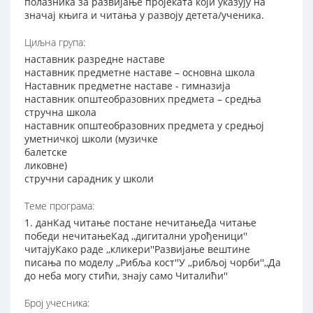
полазника за развијање пројеката који указују на
значај књига и читања у развоју детета/ученика.
Циљна група:
наставник разредне наставе
наставник предметне наставе – основна школа
Наставник предметне наставе - гимназија
наставник општеобразовних предмета – средња
стручна школа
наставник општеобразовних предмета у средњој
уметничкој школи (музичке
балетске
ликовне)
стручни сарадник у школи
Теме програма:
1. данКад читање постане нечитањеДа читање
победи нечитањеКад ,,дигитални урођеници''
читајуКако раде ,,кликери''Развијање вештине
писања по моделу ,,Рибља кост''У ,,рибљој чорби'',,Да
до неба могу стићи, знају само Читалићи''
Број учесника: