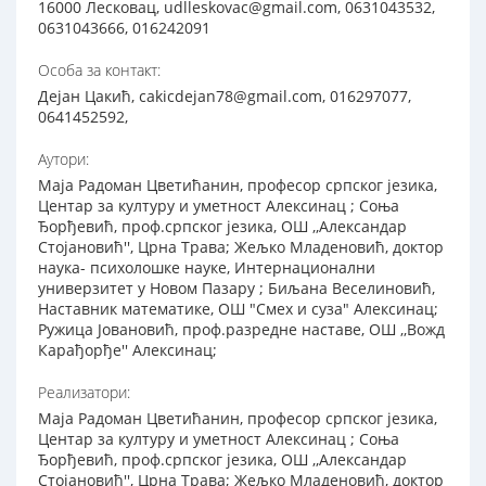
16000 Лесковац, udlleskovac@gmail.com, 0631043532,
0631043666, 016242091
Особа за контакт:
Дејан Цакић, cakicdejan78@gmail.com, 016297077,
0641452592,
Аутори:
Маја Радоман Цветићанин, професор српског језика,
Центар за културу и уметност Алексинац ; Соња
Ђорђевић, проф.српског језика, ОШ ,,Александар
Стојановић'', Црна Трава; Жељко Младеновић, доктор
наука- психолошке науке, Интернационални
универзитет у Новом Пазару ; Биљана Веселиновић,
Наставник математике, ОШ "Смех и суза" Алексинац;
Ружица Јовановић, проф.разредне наставе, ОШ ,,Вожд
Карађорђе'' Алексинац;
Реализатори:
Маја Радоман Цветићанин, професор српског језика,
Центар за културу и уметност Алексинац ; Соња
Ђорђевић, проф.српског језика, ОШ ,,Александар
Стојановић'', Црна Трава; Жељко Младеновић, доктор