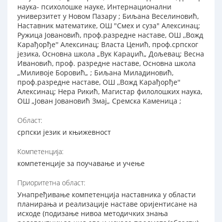
наука- психолошке науке, Интернационални
универзитет у Новом Пазару ; Биљана Веселиновић,
Наставник математике, ОШ "Смех и суза" Алексинац;
Ружица Јовановић, проф.разредне наставе, ОШ ,,Вожд
Карађорђе'' Алексинац; Власта Ценић, проф.српског
језика, Основна школа „Вук Караџић„ Дољевац; Весна
Ивановић, проф. разредне наставе, Основна школа
„Миливоје Боровић„ ; Биљана Миладиновић,
проф.разредне наставе, ОШ ,,Вожд Карађорђе''
Алексинац; Нера Рикић, Магистар филолошких наука,
ОШ „Јован Јовановић Змај„ Сремска Каменица ;
Област:
српски језик и књижевност
Компетенција:
компетенције за поучавање и учење
Приоритетна област:
Унапређивање компетенција наставника у области
планирања и реализације наставе оријентисане на
исходе (подизање нивоа методичких знања