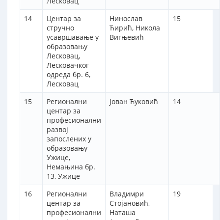
Лесковац
14
Центар за
Нинослав
15
стручно
Ћирић, Никола
усавршавање у
Вигњевић
образовању
Лесковац,
Лесковачког
одреда бр. 6,
Лесковац
15
Регионални
Јован Ћуковић
14
центар за
професионални
развој
запослених у
образовању
Ужице,
Немањина бр.
13, Ужице
16
Регионални
Владимри
19
центар за
Стојановић,
професионални
Наташа