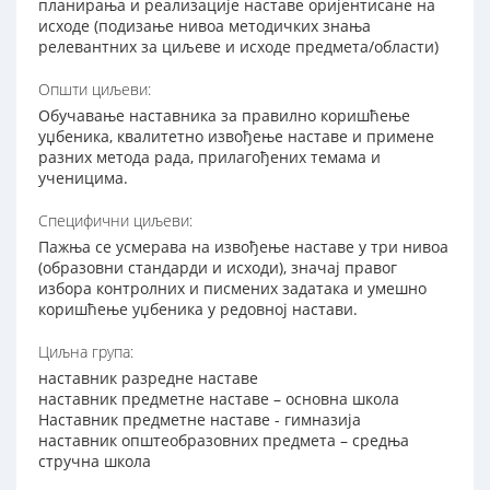
планирања и реализације наставе оријентисане на
исходе (подизање нивоа методичких знања
релевантних за циљеве и исходе предмета/области)
Општи циљеви:
Обучавање наставника за правилно коришћење
уџбеника, квалитетно извођење наставе и примене
разних метода рада, прилагођених темама и
ученицима.
Специфични циљеви:
Пажња се усмерава на извођење наставе у три нивоа
(образовни стандарди и исходи), значај правог
избора контролних и писмених задатака и умешно
коришћење уџбеника у редовној настави.
Циљна група:
наставник разредне наставе
наставник предметне наставе – основна школа
Наставник предметне наставе - гимназија
наставник општеобразовних предмета – средња
стручна школа