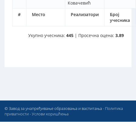
Ковачевић
#
Место
Реализатори
Број
учесника
Укупно учесника:
445
| Просечна оцена:
3.89
© Завод за унапређивање образовања и васпитања -
Политика
приватности
-
Услови коришћења