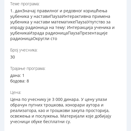
Теме програма:
1. данЗначај правилног и редовног коришћења
уџбеника у наставиПаузаИнтерактивна примена
уџбеника у настави математикеПаузаУпутство за
израду радионица на тему: Интеракција ученика и
уџбеникаИзрада радионицаПаузаПрезентације
радионицаОкругли сто
Број учесника:
30
Трајање програма:
дана: 1
бодова: 8
Цена:
Цена по учеснику је 3 000 динара. У цену улази
обрачун путних трошкова, хонорари аутора и
реализатора, као и трошкови закупа просторија,
освежења и послужења. Материјали које добијају
учесници обуке бесплатни су.