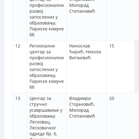
професионални
Милорад
развој
Степановић
запослених у
образовању,
Париске комуне
бб
12
Регионални
Нинослав
15
центар за
Ћирић, Никола
професионални
Вигњевић
развој
запослених у
образовању,
Париске комуне
бб
13
Центар за
Владимри
20
стручно
Стојановић,
усавршавање у
Милорад
образовању
Степановић
Лесковац,
Лесковачког
одреда бр. 6,