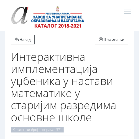
Назад
Штампање
Интерактивна
имплементација
уџбеника у настави
математике у
старијим разредима
основне школе
Каталошки број програма: 371