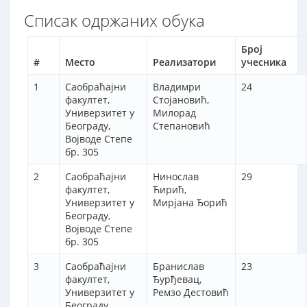
Списак одржаних обука
Број
#
Место
Реализатори
учесника
1
Саобраћајни
Владимри
24
факултет,
Стојановић,
Универзитет у
Милорад
Београду,
Степановић
Војводе Степе
бр. 305
2
Саобраћајни
Нинослав
29
факултет,
Ћирић,
Универзитет у
Мирјана Ђорић
Београду,
Војводе Степе
бр. 305
3
Саобраћајни
Бранислав
23
факултет,
Ђурђевац,
Универзитет у
Ремзо Дестовић
Београду,