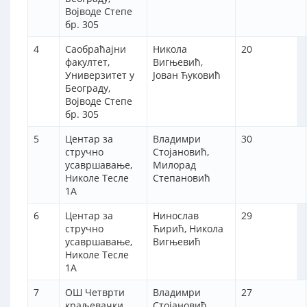
Војводе Степе
бр. 305
4
Саобраћајни
Никола
20
факултет,
Вигњевић,
Универзитет у
Јован Ћуковић
Београду,
Војводе Степе
бр. 305
5
Центар за
Владимри
30
стручно
Стојановић,
усавршавање,
Милорад
Николе Тесле
Степановић
1А
6
Центар за
Нинослав
29
стручно
Ћирић, Никола
усавршавање,
Вигњевић
Николе Тесле
1А
7
ОШ Четврти
Владимри
27
краљевачки
Стојановић,