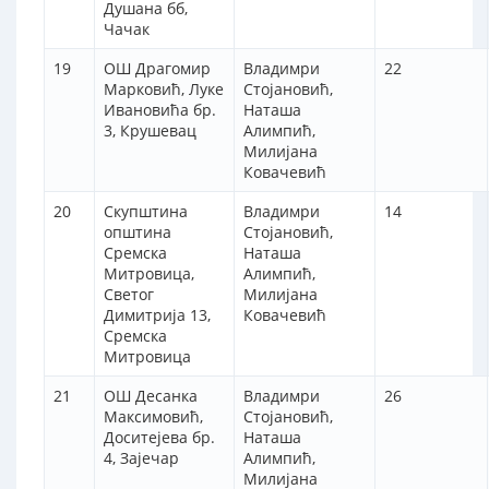
Душана бб,
Чачак
19
ОШ Драгомир
Владимри
22
Марковић, Луке
Стојановић,
Ивановића бр.
Наташа
3, Крушевац
Алимпић,
Милијана
Ковачевић
20
Скупштина
Владимри
14
општина
Стојановић,
Сремска
Наташа
Митровица,
Алимпић,
Светог
Милијана
Димитрија 13,
Ковачевић
Сремска
Митровица
21
ОШ Десанка
Владимри
26
Максимовић,
Стојановић,
Доситејева бр.
Наташа
4, Зајечар
Алимпић,
Милијана