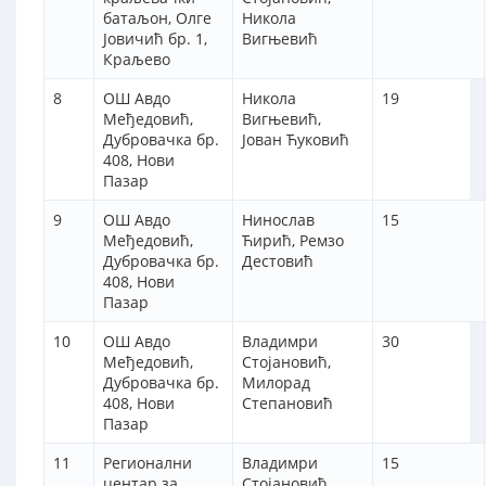
батаљон, Олге
Никола
Јовичић бр. 1,
Вигњевић
Краљево
8
ОШ Авдо
Никола
19
Међедовић,
Вигњевић,
Дубровачка бр.
Јован Ћуковић
408, Нови
Пазар
9
ОШ Авдо
Нинослав
15
Међедовић,
Ћирић, Ремзо
Дубровачка бр.
Дестовић
408, Нови
Пазар
10
ОШ Авдо
Владимри
30
Међедовић,
Стојановић,
Дубровачка бр.
Милорад
408, Нови
Степановић
Пазар
11
Регионални
Владимри
15
центар за
Стојановић,