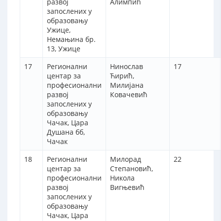
развој
Алимпић
запослених у
образовању
Ужице,
Немањина бр.
13, Ужице
17
Регионални
Нинослав
17
центар за
Ћирић,
професионални
Милијана
развој
Ковачевић
запослених у
образовању
Чачак, Цара
Душана бб,
Чачак
18
Регионални
Милорад
22
центар за
Степановић,
професионални
Никола
развој
Вигњевић
запослених у
образовању
Чачак, Цара