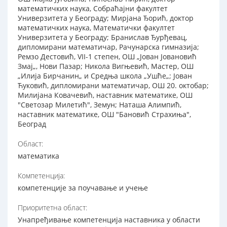
математичких наука, Собраћајни факултет
Универзитета у Београду; Мирјана Ђорић, доктор
математичких наука, Математички факултет
Универзитета у Београду; Бранислав Ђурђевац,
дипломирани математичар, Рачунарска гимназија;
Ремзо Дестовић, VII-1 степен, ОШ „Јован Јовановић
Змај„, Нови Пазар; Никола Вигњевић, Мастер, ОШ
„Илија Бирчанин„ и Средња школа „Ушће„; Јован
Ћуковић, дипломирани математичар, ОШ 20. октобар;
Милијана Ковачевић, наставник математике, ОШ
"Светозар Милетић", Земун; Наташа Алимпић,
наставник математике, ОШ "Бановић Страхиња",
Београд
Област:
математика
Компетенција:
компетенције за поучавање и учење
Приоритетна област:
Унапређивање компетенција наставника у области