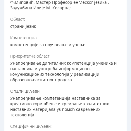
Филиповић, Мастер Професор енглеског језика ,
Задужбина Илије М. Коларца;
Област:
страни језик
Компетенција:
компетенције за поучавање и учење
Приоритетна област:
Унапређивање дигиталних компетенција ученика и
наставника и употреба информационо-
комуникационих технологија у реализацији
образовно-васпитног процеса
Општи циљеви:
Унапређивање компетенција наставника за
креативно коришћење и креирање квалитетних
наставних материјала уз помоћ савремених
технологија
Специфични циљеви: