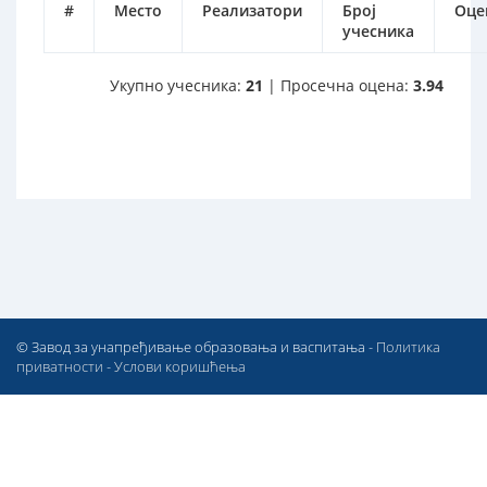
#
Место
Реализатори
Број
Оце
учесника
Укупно учесника:
21
| Просечна оцена:
3.94
© Завод за унапређивање образовања и васпитања -
Политика
приватности
-
Услови коришћења