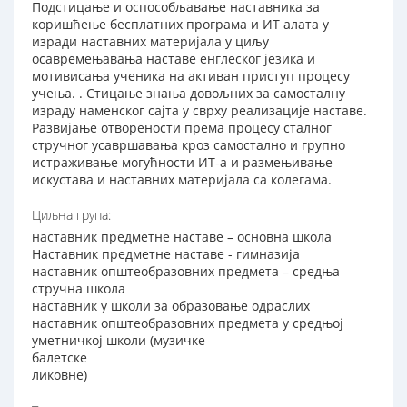
Подстицање и оспособљавање наставника за
коришћење бесплатних програма и ИТ алата у
изради наставних материјала у циљу
осавремењавања наставе енглеског језика и
мотивисања ученика на активан приступ процесу
учења. . Стицање знања довољних за самосталну
израду наменског сајта у сврху реализације наставе.
Развијање отворености према процесу сталног
стручног усавршавања кроз самостално и групно
истраживање могућности ИТ-а и размењивање
искустава и наставних материјала са колегама.
Циљна група:
наставник предметне наставе – основна школа
Наставник предметне наставе - гимназија
наставник општеобразовних предмета – средња
стручна школа
наставник у школи за образовање одраслих
наставник општеобразовних предмета у средњој
уметничкој школи (музичке
балетске
ликовне)