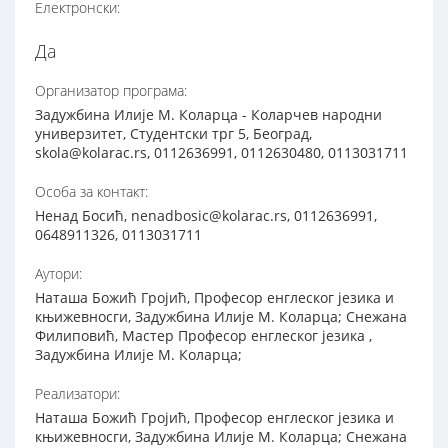
Електронски:
Да
Организатор програма:
Задужбина Илије М. Коларца - Коларчев народни
универзитет, Студентски трг 5, Београд,
skola@kolarac.rs, 0112636991, 0112630480, 0113031711
Особа за контакт:
Ненад Босић, nenadbosic@kolarac.rs, 0112636991,
0648911326, 0113031711
Аутори:
Наташа Божић Гројић, Професор енглеског језика и
књижевносги, Задужбина Илије М. Коларца; Снежана
Филиповић, Мастер Професор енглеског језика ,
Задужбина Илије М. Коларца;
Реализатори:
Наташа Божић Гројић, Професор енглеског језика и
књижевносги, Задужбина Илије М. Коларца; Снежана