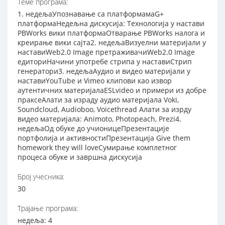
Теме програма:
1. недељаУпознавање са платформамаG+
платформаНедељна дискусија: Технологија у настави
PBWorks вики платформаОтварање PBWorks налога и
креирање вики сајта2. недељаВизуелни материјали у
наставиWeb2.0 Image претраживачиWeb2.0 Image
едиториНачини употребе стрипа у наставиСтрип
генератори3. недељаАудио и видео материјали у
наставиYouTube и Vimeo клипови као извор
аутентичних материјалаЕSLvideo и примери из добре
праксеАлати за израду аудио материјала Voki,
Soundcloud, Audioboo, Voicethread Алати за изрду
видео материјала: Animoto, Photopeach, Prezi4.
недељаОд обуке до учионицеПрезентације
портфолија и активностиПрезентација Give them
homework they will lоvеСумирање комплетног
процеса обуке и завршна дискусија
Број учесника:
30
Трајање програма:
недеља: 4