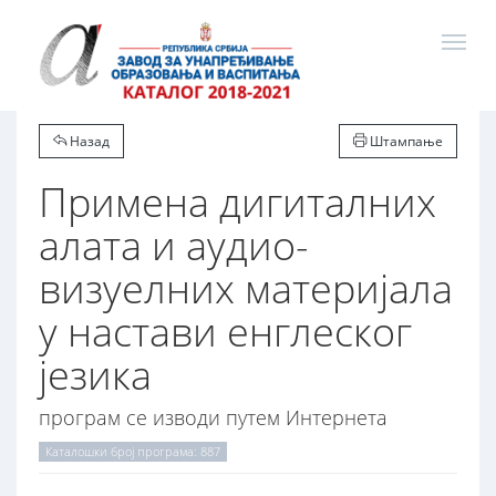
Назад
Штампање
Примена дигиталних
алата и аудио-
визуелних материјала
у настави енглеског
језика
програм се изводи путем Интернета
Каталошки број програма: 887