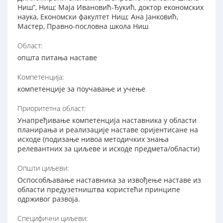
Ниш”, Ниш; Маја Ивановић-Ђукић, доктор економских
наука, Економски факултет Ниш; Aна Јанковић,
Mастер, Правно-пословна школа Ниш
Област:
општа питања наставе
Компетенција:
компетенције за поучавање и учење
Приоритетна област:
Унапређивање компетенција наставника у области
планирања и реализације наставе оријентисане на
исходе (подизање нивоа методичких знања
релевантних за циљеве и исходе предмета/области)
Општи циљеви:
Оспособљавање наставника за извођење наставе из
области предузетништва користећи принципе
одрживог развоја.
Специфични циљеви: