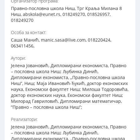
Организатор програма:
Правно-пословна школа Ниш, Трг Краља Милана 8
Ниш, abskola@eunet.rs, 018249270, 018526957,
018249270
Особа за контакт:
Саша Манић, manic.sasa@live.com, 018220424,
063411456,
Аутори:
Јелена Јовановић, Дипломирани економиста, Правно
– пословна школа Ниш; Љубинка Динић,
Дипломирани економиста, „Правно-пословна школа
Ниш”, Ниш; Маја Ивановић-Ђукић, доктор економских
наука, Економски факултет Ниш; Милоша Тодоровића,
доктор економских наука, Економски факултет Ниш;
Милорад Гавриловић, Дипломирани математичар,
”Правно – пословна школа Ниш”;
Реализатори:
Јелена Јовановић, Дипломирани економиста, Правно
– пословна школа Ниш; Љубинка Динић,
Дипломирани економиста, „Правно-пословна школа