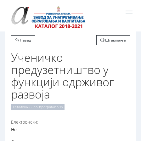
Назад
Штампање
Ученичко
предузетништво у
функцији одрживог
развоја
Каталошки број програма: 598
Електронски:
Не