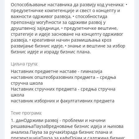
Оспособљавање наставника да развију код ученика: •
предузетничке компетенције и свест о концепту и
важности одрживог развоја, • способностида
препознају могућности за одрживи развој у
друштвеној заједници, • предузетничке вештине,
стратегије и идеје засноване на концепту одрживог
развоја, • креативни начин размишљања кроз
развијање бизнис идеје, • знање и вештине за избор
бизнис идеје и израду бизнис плана.
Циљна група:
Наставник предметне наставе - гимназија
наставник општеобразовних предмета – средња
стручна школа
Наставник стручних предмета - средња стручна
школа
наставник изборних и факултативних предмета
Теме програма:
1. данОдрживи развој - проблеми и начини
решавањаПаузаВредновање бизнис идеја и њихова
анализа.Пауза за ручакИзрада бизнис плана и
презентацијаПауза за кафуПојам и садржина бизнис