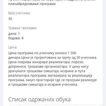
планаВредновање програма
Број учесника:
30
Трајање програма:
дана: 1
бодова: 8
Цена:
Цена програма по учеснику износи 1 500
динара.Цена је пројектована за групу од 30 учесника.
Цена покрива хонораре реализатора, порезе,
доприносе, трошкове организатора. У цену нису
урачунати трошкови смештаја, исхране и пута
реализатора програма, материјала за реализацију
програма, закуп просторије где се програм реализује
и трошкови смештаја и исхране учесника.
Списак одржаних обука