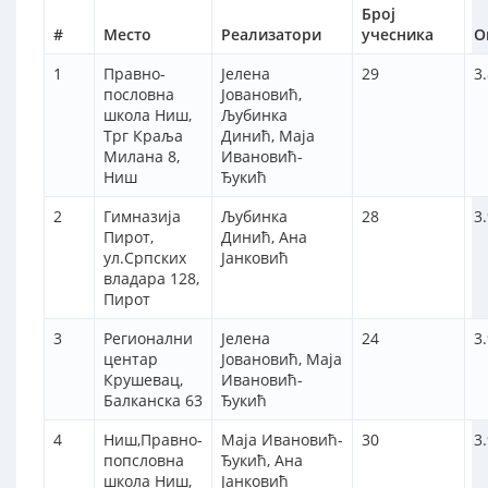
Број
#
Место
Реализатори
учесника
О
1
Правно-
Јелена
29
3
пословна
Јовановић,
школа Ниш,
Љубинка
Трг Краља
Динић, Маја
Милана 8,
Ивановић-
Ниш
Ђукић
2
Гимназија
Љубинка
28
3
Пирот,
Динић, Aна
ул.Српских
Јанковић
владара 128,
Пирот
3
Регионални
Јелена
24
3
центар
Јовановић, Маја
Крушевац,
Ивановић-
Балканска 63
Ђукић
4
Ниш,Правно-
Маја Ивановић-
30
3
попсловна
Ђукић, Aна
школа Ниш,
Јанковић