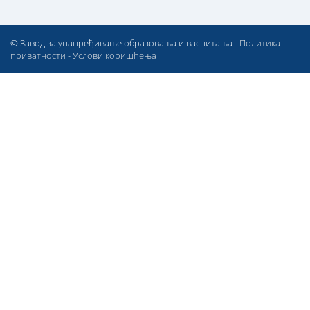
© Завод за унапређивање образовања и васпитања -
Политика
приватности
-
Услови коришћења