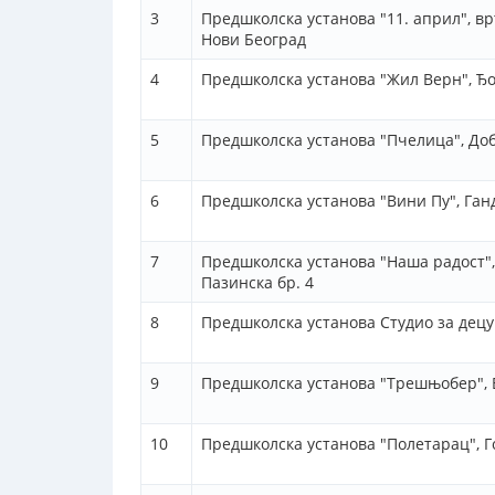
3
Предшколска установа "11. април", вр
Нови Београд
4
Предшколска установа "Жил Верн", Ђо
5
Предшколска установа "Пчелица", До
6
Предшколска установа "Вини Пу", Ганд
7
Предшколска установа "Наша радост",
Пазинска бр. 4
8
Предшколска установа Студио за децу 
9
Предшколска установа "Трешњобер", 
10
Предшколска установа "Полетарац", 