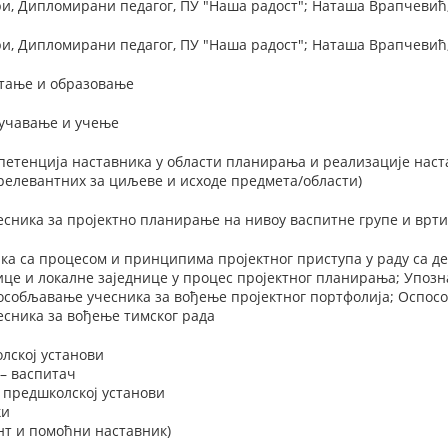
, Дипломирани педагог, ПУ "Наша радост"; Наташа Врапчевић, 
, Дипломирани педагог, ПУ "Наша радост"; Наташа Врапчевић, 
тање и образовање
оучавање и учење
етенција наставника у области планирања и реализације наста
релевантних за циљеве и исходе предмета/области)
сника за пројектно планирање на нивоу васпитне групе и врти
ка са процесом и принципима пројектног приступа у раду са д
це и локалне заједнице у процес пројектног планирања; Упоз
пособљавање учесника за вођење пројектног портфолија; Оспос
сника за вођење тимског рада
лској установи
– васпитач
 предшколској установи
ки
нт и помоћни наставник)