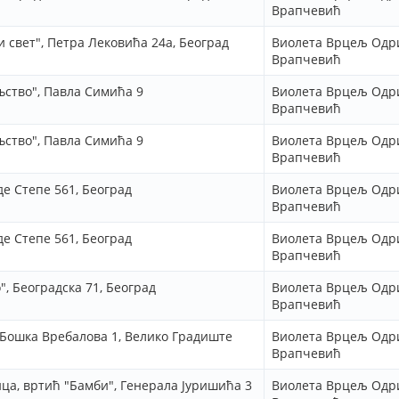
Врапчевић
 свет", Петра Лековића 24а, Београд
Виолета Врцељ Одр
Врапчевић
њство", Павла Симића 9
Виолета Врцељ Одр
Врапчевић
њство", Павла Симића 9
Виолета Врцељ Одр
Врапчевић
де Степе 561, Београд
Виолета Врцељ Одр
Врапчевић
де Степе 561, Београд
Виолета Врцељ Одр
Врапчевић
, Београдска 71, Београд
Виолета Врцељ Одр
Врапчевић
 Бошка Вребалова 1, Велико Градиште
Виолета Врцељ Одр
Врапчевић
ца, вртић "Бамби", Генерала Јуришића 3
Виолета Врцељ Одр