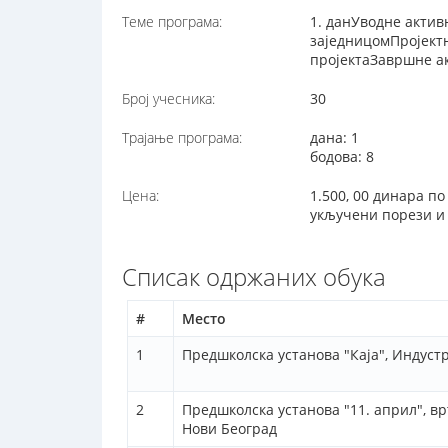
Теме програма:
1. данУводне акти
заједницомПројектн
пројектаЗавршне а
Број учесника:
30
Трајање програма:
дана: 1
бодова: 8
Цена:
1.500, 00 динара п
укључени порези и 
Списак одржаних обука
#
Место
1
Предшколска установа "Каја", Индустр
2
Предшколска установа "11. април", вр
Нови Београд