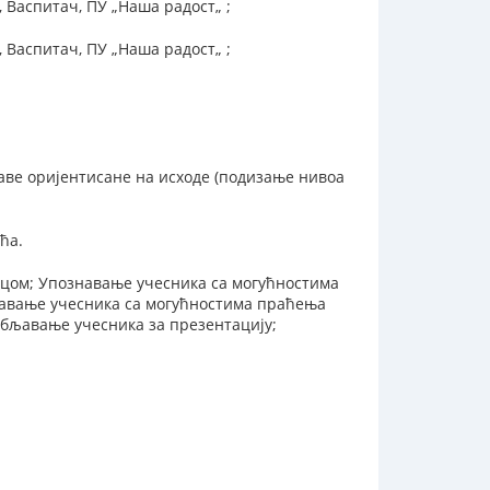
Васпитач, ПУ „Наша радост„ ;
Васпитач, ПУ „Наша радост„ ;
ве оријентисане на исходе (подизање нивоа
ћа.
ецом; Упознавање учесника са могућностима
навање учесника са могућностима праћења
обљавање учесника за презентацију;