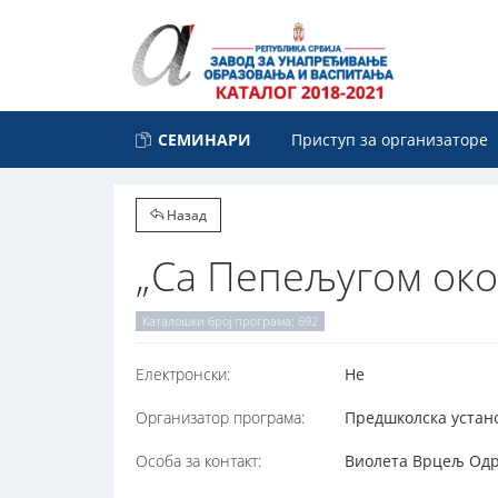
СЕМИНАРИ
Приступ за организаторе
Назад
„Са Пепељугом око
Каталошки број програма: 692
Електронски:
Не
Организатор програма:
Предшколска устано
Особа за контакт:
Виолета Врцељ Одри