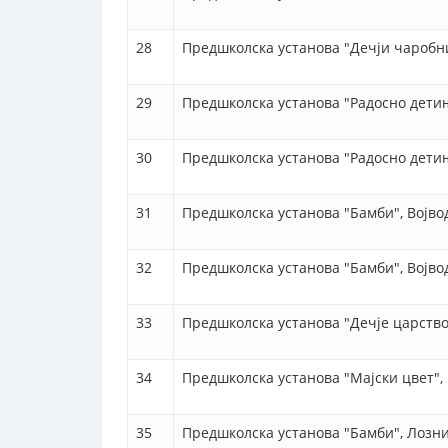
28
Предшколска установа "Дечји чаробни
29
Предшколска установа "Радосно дети
30
Предшколска установа "Радосно дети
31
Предшколска установа "Бамби", Војво
32
Предшколска установа "Бамби", Војво
33
Предшколска установа "Дечје царство"
34
Предшколска установа "Мајски цвет",
35
Предшколска установа "Бамби", Лозни