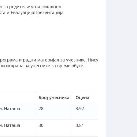
о са родитељима и локалном
кта и ЕвалуацијаПрезентација
програма и радни материјал за учеснике. Нису
ни исхрана за учеснике за време обуке.
Број учесника
Оцена
и, Наташа
28
3.97
и, Наташа
30
3.81