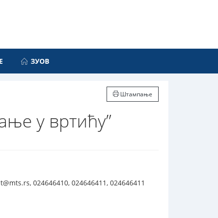
Е
ЗУОВ
Штампање
ање у вртићу”
t@mts.rs, 024646410, 024646411, 024646411