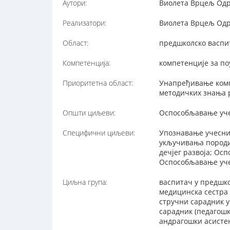
Аутори:
Виолета Врцељ Одри
Реализатори:
Виолета Врцељ Одри
Област:
предшколско васпи
Компетенција:
компетенције за п
Приоритетна област:
Унапређивање комп
методичких знања 
Општи циљеви:
Оспособљавање уче
Специфични циљеви:
Упознавање учесни
укључивања породи
дечјег развоја; Ос
Оспособљавање уче
Циљна група:
васпитач у предшко
медицинска сестра 
стручни сарадник у
сарадник (педагош
андрагошки асисте