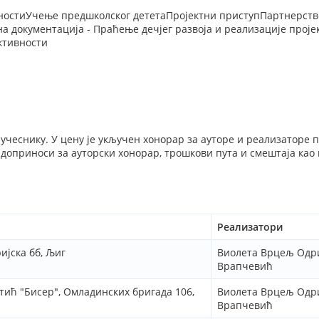
вностиУчење предшколског дететаПројектни приступПартнерств
а документација - Праћење дечјег развоја и реализације проје
ктивности
о учеснику. У цену је укључен хонорар за ауторе и реализаторе 
доприноси за ауторски хонорар, трошкови пута и смештаја као 
Реализатори
ијска бб, Љиг
Виолета Врцељ Одр
Врапчевић
тић "Бисер", Омладинских бригада 106,
Виолета Врцељ Одр
Врапчевић