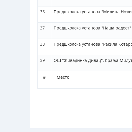
36
Предшколска установа "Милица Ножиц
37
Предшколска установа "Наша радост"
38
Предшколска установа "Ракила Котаро
39
ОШ "Живадинка Дивац", Краља Милути
#
Место