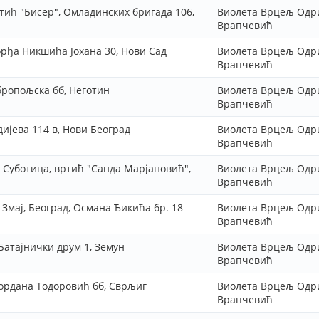
тић "Бисер", Омладинских бригада 106,
Виолета Врцељ Одр
Врапчевић
рђа Никшића Јохана 30, Нови Сад
Виолета Врцељ Одр
Врапчевић
бропољска бб, Неготин
Виолета Врцељ Одр
Врапчевић
ијева 114 в, Нови Београд
Виолета Врцељ Одр
Врапчевић
 Суботица, вртић "Санда Марјановић",
Виолета Врцељ Одр
Врапчевић
Змај, Београд, Османа Ђикића бр. 18
Виолета Врцељ Одр
Врапчевић
Батајнички друм 1, Земун
Виолета Врцељ Одр
Врапчевић
Гордана Тодоровић бб, Сврљиг
Виолета Врцељ Одр
Врапчевић