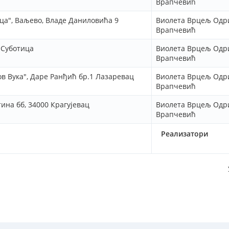
Врапчевић
а", Ваљево, Владе Даниловића 9
Виолета Врцељ Одр
Врапчевић
 Суботица
Виолета Врцељ Одр
Врапчевић
в Вука", Даре Ранђић бр.1 Лазаревац
Виолета Врцељ Одр
Врапчевић
на бб, 34000 Крагујевац
Виолета Врцељ Одр
Врапчевић
Реализатори