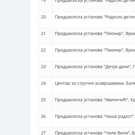
19
Предшколска установа "Радосно детињ
20
Предшколска установа "Радосно детињ
21
Предшколска установа "Пионир", Вука
22
Предшколска установа "Пионир", Вука
23
Предшколска установа "Дечји дани", 
24
Центар за стручно усавршавање, Бал
25
Предшколска установа "Авиончић", К
26
Предшколска установа "Наша радост"
27
Предшколска установа "Чили Вили", Б