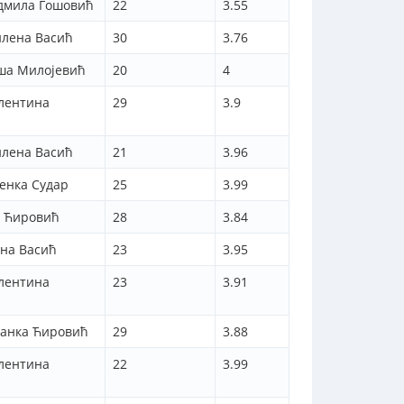
адмила Гошовић
22
3.55
илена Васић
30
3.76
ша Милојевић
20
4
алентина
29
3.9
илена Васић
21
3.96
енка Судар
25
3.99
а Ћировић
28
3.84
на Васић
23
3.95
алентина
23
3.91
шанка Ћировић
29
3.88
алентина
22
3.99