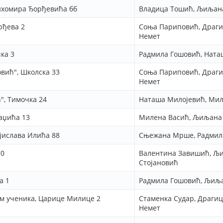
Тихомира Ђорђевића бб
Владица Тошић, Љиљан
рђева 2
Соња Париповић, Драг
Немет
ка 3
Радмила Гошовић, Ната
вић", Школска 33
Соња Париповић, Драг
Немет
", Тимочка 24
Наташа Милојевић, Мил
аџића 13
Милена Васић, Љиљана
ојислава Илића 88
Сњежана Мрше, Радмил
70
Валентина Завишић, Љ
Стојановић
а 1
Радмила Гошовић, Љиља
м ученика, Царице Милице 2
Стаменка Судар, Драги
Немет