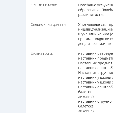
Општи циљеви:
Повећање укључено
образовања. Повећа
различитости.
Специфични циљеви:
Упознавање са: - п
индивидуализације
и ученици којима ј
врстама подршке ко
деца из осетљивих 
Циљна група:
наставник разредн
наставник предмет
Наставник предметн
наставник општеоб
Наставник стручни
наставник у школи 
наставник у школи
наставник општеоб
балетске
ликовне)
наставник стручног
балетске
ликовне)