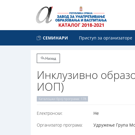
СЕМИНАРИ
Приступ за организаторе
Назад
Инклузивно образ
ИОП)
Каталошки број програма: 178
Електронски:
Не
Организатор програма:
Удружење Група Мос