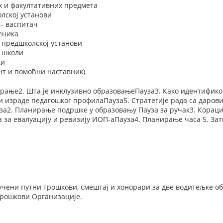
х и факултативних предмета
лској установи
– васпитач
еника
 предшколској установи
у школи
ки
нт и помоћни наставник)
варање2. Шта је инклузивно образовањеПауза3. Како идентифик
 и израде педагошког профилаПауза5. Стратегије рада са даро
а2. Планирање подршке у образовању Пауза за ручак3. Кораци
а за евалуацију и ревизију ИОП-аПауза4. Планирање часа 5. За
ључени путни трошкови, смештај и хонорари за две водитељке о
рошкови Организације.