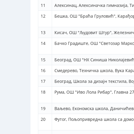
11
Алексинац, Алексиначка гимназија, 
12
Бешка, ОШ "Браћа Груловић", Карађо
13
Кисач, ОШ "Људовит Штур", Железнич
14
Бачко Градиште, ОШ "Светозар Марко
15
Београд, ОШ "НХ Синиша Николајевић
16
Смедерево, Техничка школа, Вука Кар
17
Београд, Школа за дизајн текстила, В
18
Рума, ОШ "Иво Лола Рибар", Главна 2
19
Ваљево, Економска школа, Даничићев
20
Футог, Пољопривредна школа са домо