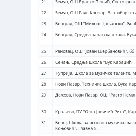
21
Земун, ОШ Бранко Пешић, Светотројч
22
Земун, ОШ Раде Кончар, Златиборска 
23
Београд, ОШ "Милош Црњански", Ђор
24
Београд, Средња занатска школа, Вук
25
Рановац, ОШ "Јован Шербановић", бб
26
Сечањ, Средња школа "Вук Караџић", 
27
Ћуприја, Школа за музичке таленте, 
28
Нови Пазар, Техничка школа, Вука Ка
29
Дежева, Нови Пазар, ОШ "Расто Нема
30
Краљево, ПУ "Олга Јовичић Рита", Ка
31
Бечеј, Школа за основно музичко вас
Коњовић'', Главна 5,