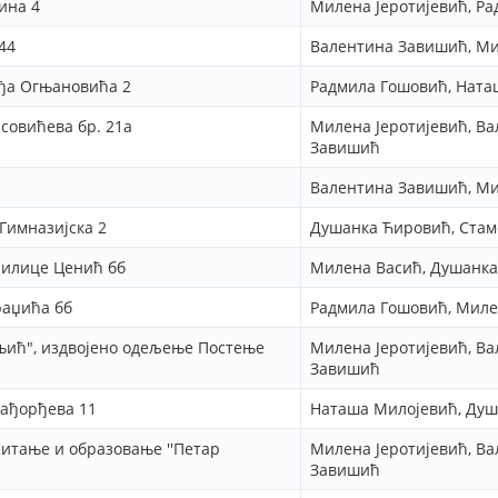
ина 4
Милена Јеротијевић, Р
44
Валентина Завишић, М
ђа Огњановића 2
Радмила Гошовић, Ната
асовићева бр. 21а
Милена Јеротијевић, В
Завишић
Валентина Завишић, М
Гимназијска 2
Душанка Ћировић, Стам
Милице Ценић бб
Милена Васић, Душанк
раџића бб
Радмила Гошовић, Миле
њић", издвојено одељење Постење
Милена Јеротијевић, В
Завишић
рађорђева 11
Наташа Милојевић, Ду
питање и образовање ''Петар
Милена Јеротијевић, В
Завишић