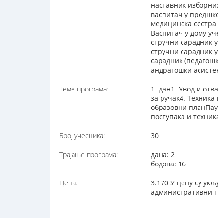
наставник изборни
васпитач у предшко
медицинска сестра 
Васпитач у дому уч
стручни сарадник у
стручни сарадник 
сарадник (педагош
андрагошки асисте
Теме програма:
1. дан1. Увод и от
за ручак4. Техника
образовни планПауз
поступака и техник
Број учесника:
30
Трајање програма:
дана: 2
бодова: 16
Цена:
3.170 У цену су ук
административни т