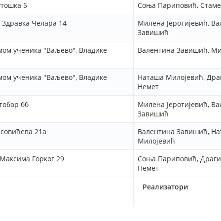
утошка 5
Соња Париповић, Стаме
 Здравка Челара 14
Милена Јеротијевић, В
Завишић
ом ученика "Ваљево", Владике
Валентина Завишић, М
ом ученика "Ваљево", Владике
Наташа Милојевић, Др
Немет
ктобар бб
Милена Јеротијевић, В
Завишић
асовићева 21а
Валентина Завишић, Н
Милојевић
 Максима Горког 29
Соња Париповић, Драг
Немет
Реализатори