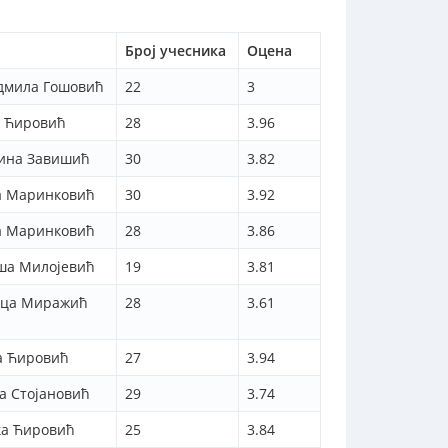
Број учесника
Оцена
адмила Гошовић
22
3
а Ћировић
28
3.96
ина Завишић
30
3.82
а Маринковић
30
3.92
а Маринковић
28
3.86
ша Милојевић
19
3.81
ица Миражић
28
3.61
а Ћировић
27
3.94
 Стојановић
29
3.74
а Ћировић
25
3.84