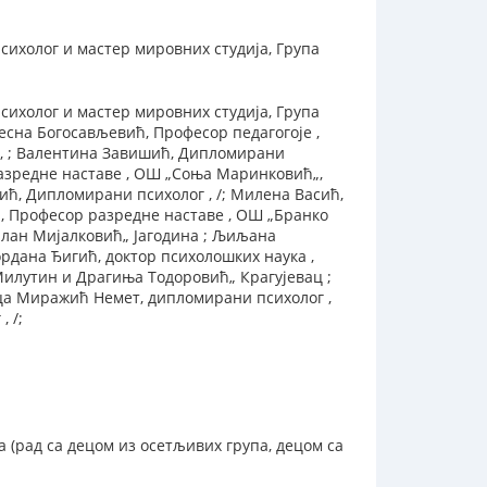
сихолог и мастер мировних студија, Група
сихолог и мастер мировних студија, Група
сна Богосављевић, Професор педагогоје ,
 , ; Валентина Завишић, Дипломирани
разредне наставе , ОШ „Соња Маринковић„,
ић, Дипломирани психолог , /; Милена Васић,
, Професор разредне наставе , ОШ „Бранко
Милан Мијалковић„ Јагодина ; Љиљана
ордана Ђигић, доктор психолошких наука ,
Милутин и Драгиња Тодоровић„ Крагујевац ;
ца Миражић Немет, дипломирани психолог ,
 /;
 (рад са децом из осетљивих група, децом са