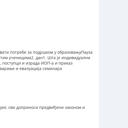
овати потребе за подршком у образовањуПауза
витим ученицима2. дан1. Шта је индивидуални
, поступци и израда ИОП-а и приказ
тварање и евалуација семинара
буке, сви доприноси предвиђени законом и