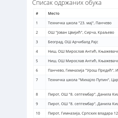
Списак одржаних обука
#
Место
1
Техничка школа "23. мај", Панчево
2
ОШ "Јован Цвијић", Сирча, Краљево
3
Београд, ОШ Арчибалд Рајс
4
Ниш, ОШ Мирослав Антић, Књажевачк
5
Ниш, ОШ Мирослав Антић, Књажевачк
6
Панчево, Гимназија "Урош Предић", И
7
Техничка школа "Михајло Пупин", Цар
8
Пирот, ОШ "8. септембар", Данила Ки
9
Пирот, ОШ "8. септембар", Данила Ки
10
Пирот, Гимназија, Српских владара 1