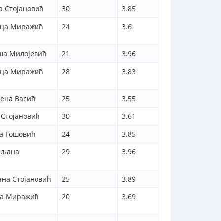
а Стојановић
30
3.85
ица Миражић
24
3.6
ша Милојевић
21
3.96
ица Миражић
28
3.83
ена Васић
25
3.55
 Стојановић
30
3.61
а Гошовић
24
3.85
иљана
29
3.96
на Стојановић
25
3.89
ца Миражић
20
3.69