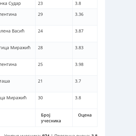
нка Судар
23
3.8
алентина
29
3.36
илена Васић
24
3.87
агица Миражић
28
3.83
алентина
25
3.98
аташа
21
3.7
ица Миражић
30
3.8
Број
Оцена
учесника
Укупно учесника:
974
| Просечна оцена:
3.8