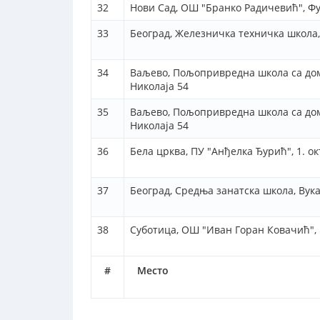
32
Нови Сад, ОШ "Бранко Радичевић", Ф
33
Београд, Железничка техничка школа,
34
Ваљево, Пољопривредна школа са дом
Николаја 54
35
Ваљево, Пољопривредна школа са дом
Николаја 54
36
Бела црква, ПУ "Анђелка Ђурић", 1. о
37
Београд, Средња занатска школа, Вук
38
Суботица, ОШ "Иван Горан Ковачић",
#
Место