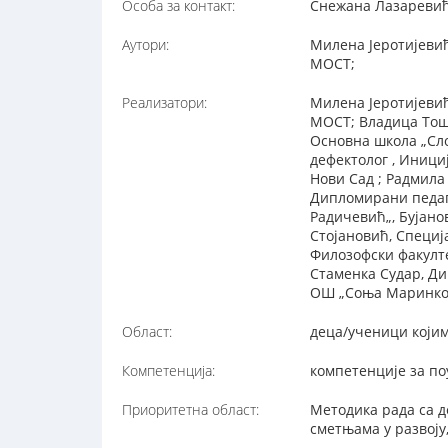
Особа за контакт:
Снежана Лазаревић,
Аутори:
Милена Јеротијевић
МОСТ;
Реализатори:
Милена Јеротијевић
МОСТ; Владица Тоши
Основна школа „Сл
дефектолог , Иници
Нови Сад ; Радмила
Дипломирани педаго
Радичевић„, Бујано
Стојановић, Специј
Филозофски факулте
Стаменка Судар, Д
ОШ „Соња Маринков
Област:
деца/ученици којим
Компетенција:
компетенције за п
Приоритетна област:
Методика рада са д
сметњама у развоју,