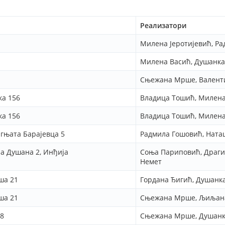
Реализатори
Милена Јеротијевић, Р
Милена Васић, Душанк
Сњежана Мрше, Валент
а 156
Владица Тошић, Милен
а 156
Владица Тошић, Милен
гњата Барајевца 5
Радмила Гошовић, Ната
а Душана 2, Инђија
Соња Париповић, Драг
Немет
ша 21
Гордана Ђигић, Душанк
ша 21
Сњежана Мрше, Љиљана
28
Сњежана Мрше, Душанк