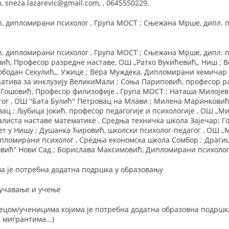
 sneza.lazarevic@gmail.com, , 0645550229,
, дипломирани психолог , Група МОСТ ; Сњежана Мрше, дипл. п
, дипломирани психолог , Група МОСТ ; Сњежана Мрше, дипл. п
ћ, Професор разредне наставе, ОШ „Ратко Вукићевић„ Ниш ; Ве
ободан Секулић„, Ужице ; Вера Муждека, Дипломирани хемичар
јатива за инклузију ВеликиМали ; Соња Париповић, професор 
 Гошовић, Професор филизофије , Група МОСТ ; Наташа Милојев
г , ОШ ''Бата Булић'' Петровац на Млави ; Милена Маринковић
вац ; Љубица Јокић, професор педагогије и психологије , ОШ „
алиста наставе математике , Средња техничка школа Зајечар; Г
т у Нишу ; Душанка Ћировић, школски психолог-педагог , ОШ „
ипломирани психолог , Средња економска школа Сомбор ; Драги
ић” Нови Сад ; Борислава Максимовић, Дипломирани психолог ,
а је потребна додатна подршка у образовању
оучавање и учење
ецом/ученицима којима је потребна додатна образовна подршка
 мигрантима...)