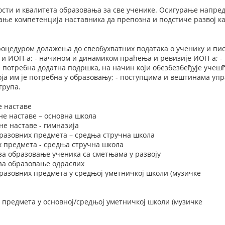
сти и квалитета образовања за све ученике. Осигурање напре
ње компетенција наставника да препозна и подстиче развој к
роцедуром долажења до свеобухватних података о ученику и пи
 и ИОП-а; - начином и динамиком праћења и ревизије ИОП-а; -
е потребна додатна подршка, на начин који обезбезбеђује учешћ
ја им је потребна у образовању; - поступцима и вештинама у
група.
е наставе
не наставе – основна школа
е наставе - гимназија
разовних предмета – средња стручна школа
х предмета - средња стручна школа
за образовање ученика са сметњама у развоју
 за образовање одраслих
разовних предмета у средњој уметничкој школи (музичке
 предмета у основној/средњој уметничкој школи (музичке