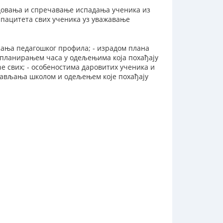
довања и спречавање испадања ученика из
апацитета свих ученика уз уважавање
сања педагошког профила; - израдом плана
 планирањем часа у одељењима која похађају
е свих; - особеностима даровитих ученика и
прављања школом и одељењем које похађају