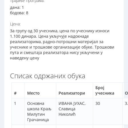
Трајање програма:
дана: 1
бодова: 8
Цена:
За групу од 30 учесника, цена по учеснику износи
1.100 динара. Цена укључује надокнаде
реализаторима, радно-потрошни материјал за
учеснике и трошкове организације обуке. Трошкови
пута и смештаја реализатора нису укључени у
наведену цену
Списак одржаних обука
Број
#
Место
Реализатори
учесника
О
1
Oсновна
ИВАНА ЈУХАС,
30
3
школа Краљ
Славица
Милутин
Николић
Грачаница