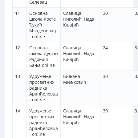
Селевац
11
Основна
Славица
30
3
школа Коста
Николић, Нада
Ђукић
Кљајић
Младеновац
- online
12
Основна
Славица
24
3
школа Душан
Николић, Нада
Радоњић
Кљајић
Бања online
13
Удружење
Биљана
30
3
просветних
Миљковић
радника
Аранђеловца
- online
14
Удружење
Славица
30
3
просветних
Николић, Нада
радника
Кљајић
Аранђеловца
- online