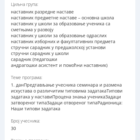
Циљна група:
наставник разредне наставе
наставник предметне наставе – основна школа
наставник у школи за образовање ученика са
сметњама у развоју
наставник у школи за образовање одраслих
наставник изборних и факултативних предмета
стручни сарадник у предшколској установи
стручни сарадник у школи
сарадник (педагошки
андрагошки асистент и помоћни наставник)
Теме програма:
1. данПредтављање учесника семинара и размена
искустава о различитим типовима задатакаТипови
задатака у наставиПроцена знања ученикаЗадаци
затвореног типаЗадаци отвореног типаРадионица:
Наши типови задатака
Број учесника:
30