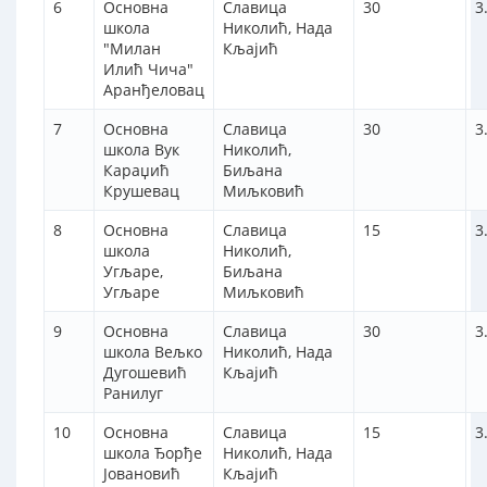
6
Основна
Славица
30
3
школа
Николић, Нада
"Милан
Кљајић
Илић Чича"
Аранђеловац
7
Основна
Славица
30
3
школа Вук
Николић,
Караџић
Биљана
Крушевац
Миљковић
8
Основна
Славица
15
3
школа
Николић,
Угљаре,
Биљана
Угљаре
Миљковић
9
Основна
Славица
30
3
школа Вељко
Николић, Нада
Дугошевић
Кљајић
Ранилуг
10
Основна
Славица
15
3
школа Ђорђе
Николић, Нада
Јовановић
Кљајић