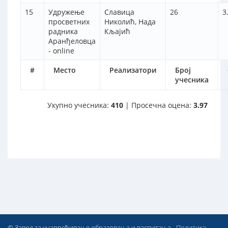
15
Удружење
Славица
26
3
просветних
Николић, Нада
радника
Кљајић
Аранђеловца
- online
#
Место
Реализатори
Број
учесника
Укупно учесника:
410
| Просечна оцена:
3.97
© Завод за унапређивање образовања и васпитања -
Политика