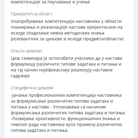
компетенције за поучавање и учење
Приоритетна област:
Унапређивање компетенција наставника у области
планирања и реализације наставе оријентисане на
исходе (подизање нивоа методичких знања
релевантних за циљеве и исходе предмета/области)
Општи циљеви:
Циљ семинара је оспособити учеснике да у настави
формулишу различите типове задатака и питања и
на тај начин најефикасније реализују наставне
садржаје
Специфични циљеви:
-Јачање професионалних компетенција наставника
за формулисање различитих типова задатака и
питања у настави - Упознавање са начином
формулисања различитих типова задатака и питања.
-Развијање креативности, функционалних знања и
тимског рада наставника кроз примену различитих
типова задатака и питања.