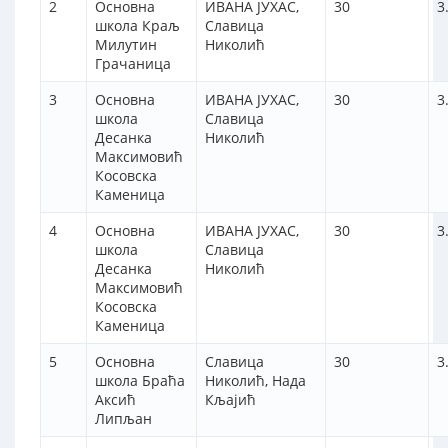
2
Oсновна
ИВАНА ЈУХАС,
30
3
школа Краљ
Славица
Милутин
Николић
Грачаница
3
Основна
ИВАНА ЈУХАС,
30
3
школа
Славица
Десанка
Николић
Максимовић
Косовска
Каменица
4
Основна
ИВАНА ЈУХАС,
30
3
школа
Славица
Десанка
Николић
Максимовић
Косовска
Каменица
5
Основна
Славица
30
3
школа Браћа
Николић, Нада
Аксић
Кљајић
Липљан