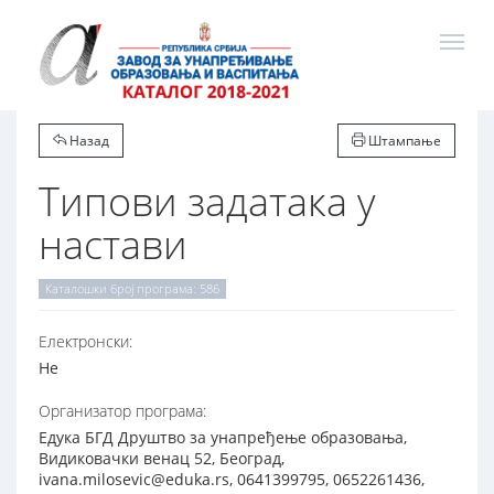
Назад
Штампање
Типови задатака у
настави
Каталошки број програма: 586
Електронски:
Не
Организатор програма:
Едука БГД Друштво за унапређење образовања,
Видиковачки венац 52, Београд,
ivana.milosevic@eduka.rs, 0641399795, 0652261436,