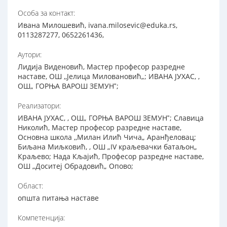
Особа за контакт:
Ивана Милошевић, ivana.milosevic@eduka.rs,
0113287277, 0652261436,
Аутори:
Лидија Виденовић, Мастер професор разредне
наставе, ОШ ,,Јелица Миловановић„; ИВАНА ЈУХАС, ,
ОШ„ ГОРЊА ВАРОШ ЗЕМУН‟;
Реализатори:
ИВАНА ЈУХАС, , ОШ„ ГОРЊА ВАРОШ ЗЕМУН‟; Славица
Николић, Мастер професор разредне наставе,
Основна школа ,,Милан Илић Чича„ Аранђеловац;
Биљана Миљковић, , ОШ „IV краљевачки батаљон„
Краљево; Нада Кљајић, Професор разредне наставе,
ОШ „Доситеј Обрадовић„ Опово;
Област:
општа питања наставе
Компетенција: