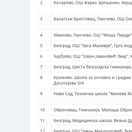
2
Качарево, ОШ Жарко Зрењанин, Херц
3
Банатски Брестовац, Панчево, ОШ Ол
4
Иваново, Панчево, ОШ "Моша Пијаде",
5
Београд, ОШ "Зага Маливук", Грге Анд
6
Ђурђево, ОШ "Јован Јовановић Змај", 
7
Београд, Шеста београдска гимназија
8
Краљево, Школа за основно и средње
Доситејева 5/4
9
Нови Сад, Техничка школа "Милева Ма
10
Обреновац, Гимназија, Милоша Обре
11
Београд, Медицинска школа, Вељка Д
12
Београд, ОШ "Јован Миодраговић, Вој