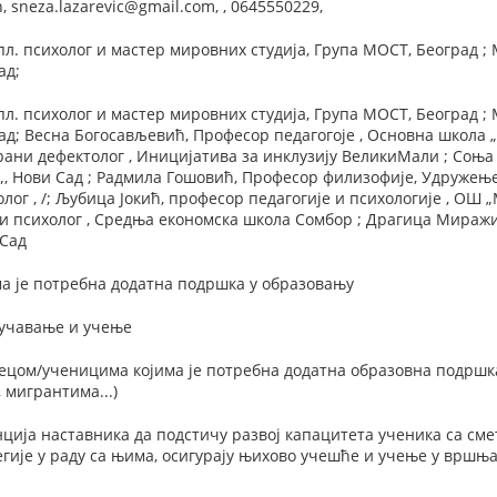
 sneza.lazarevic@gmail.com, , 0645550229,
. психолог и мастер мировних студија, Група МОСТ, Београд ;
ад;
. психолог и мастер мировних студија, Група МОСТ, Београд ;
ад; Весна Богосављевић, Професор педагогоје , Основна школа 
ани дефектолог , Иницијатива за инклузију ВеликиМали ; Соња
, Нови Сад ; Радмила Гошовић, Професор филизофије, Удружење
ог , /; Љубица Јокић, професор педагогије и психологије , ОШ 
и психолог , Средња економска школа Сомбор ; Драгица Мираж
 Сад
а је потребна додатна подршка у образовању
оучавање и учење
ецом/ученицима којима је потребна додатна образовна подршка
 мигрантима...)
ија наставника да подстичу развој капацитета ученика са сме
егије у раду са њима, осигурају њихово учешће и учење у вршњ