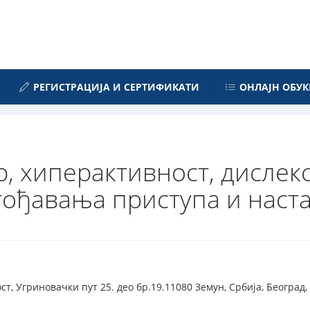
РЕГИСТРАЦИЈА И СЕРТИФИКАТИ
ОНЛАЈН ОБУК
, хиперактивност, дислекс
агођавања приступа и наст
т, Угриновачки пут 25. део бр.19.11080 Земун, Србија, Београд,