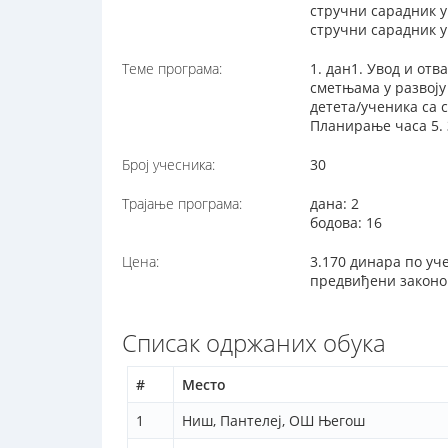
стручни сарадник у
стручни сарадник 
Теме програма:
1. дан1. Увод и от
сметњама у развоју
детета/ученика са 
Планирање часа 5.
Број учесника:
30
Трајање програма:
дана: 2
бодова: 16
Цена:
3.170 динара по уч
предвиђени законо
Списак одржаних обука
#
Место
1
Ниш, Пантелеј, ОШ Његош