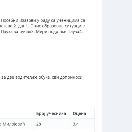
 Посебни изазови у раду са ученицима са
ставе 2. дан1. Опис образовне ситуације
 Пауза за ручак3. Мере подршке Пауза4.
 за две водитељке обуке, сви доприноси
Број учесника
Оцена
а Милојевић
28
3.4