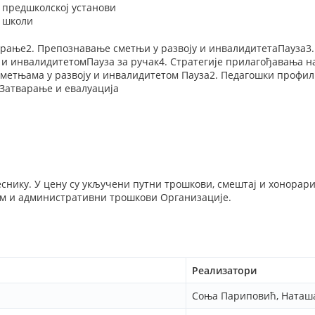
 предшколској установи
у школи
варање2. Препознавање сметњи у развоју и инвалидитетаПауза3.
 и инвалидитетомПауза за ручак4. Стратегије прилагођавања на
сметњама у развоју и инвалидитетом Пауза2. Педагошки профил
 Затварање и евалуација
еснику. У цену су укључени путни трошкови, смештај и хонорари
м и административни трошкови Организације.
Реализатори
Соња Париповић, Наташ