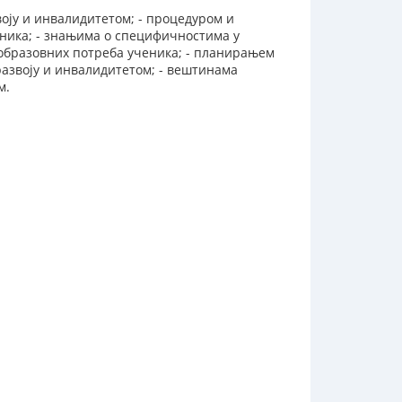
оју и инвалидитетом; - процедуром и
ника; - знањима о специфичностима у
образовних потреба ученика; - планирањем
развоју и инвалидитетом; - вештинама
м.