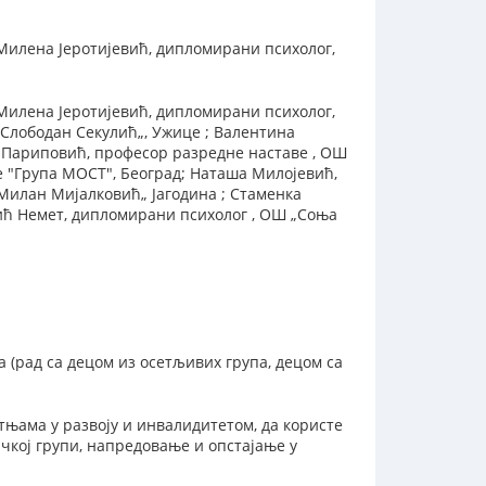
 Милена Јеротијевић, дипломирани психолог,
 Милена Јеротијевић, дипломирани психолог,
„Слободан Секулић„, Ужице ; Валентина
 Париповић, професор разредне наставе , ОШ
 "Група МОСТ", Београд; Наташа Милојевић,
„Милан Мијалковић„ Јагодина ; Стаменка
ић Немет, дипломирани психолог , ОШ „Соња
 (рад са децом из осетљивих група, децом са
тњама у развоју и инвалидитетом, да користе
ачкој групи, напредовање и опстајање у