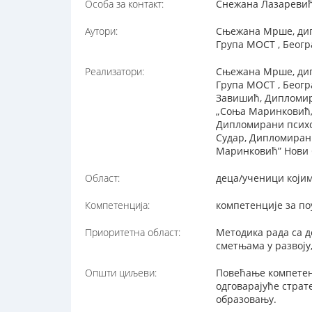
Особа за контакт:
Снежана Лазаревић,
Аутори:
Сњежана Мрше, дипл
Група МОСТ , Беогр
Реализатори:
Сњежана Мрше, дипл
Група МОСТ , Беогр
Завишић, Дипломир
„Соња Маринковић„
Дипломирани психол
Судар, Дипломиран
Маринковић” Нови
Област:
деца/ученици којим
Компетенција:
компетенције за п
Приоритетна област:
Методика рада са д
сметњама у развоју,
Општи циљеви:
Повећање компетенц
одговарајуће страт
образовању.