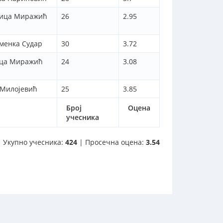
гица Миражић
26
2.95
аменка Судар
30
3.72
ица Миражић
24
3.08
Милојевић
25
3.85
Број
Оцена
учесника
Укупно учесника:
424
| Просечна оцена:
3.54