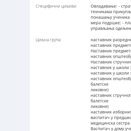
Специфични циљеви:
Овладавање: - стра
техникама прикупљ
понашању ученика 
мера подршке; - пл
управљања одељење
Циљна група:
наставник разредн
наставник предмет
Наставник предметн
наставник општеоб
Наставник стручни
наставник у школи 
наставник у школи
наставник општеоб
балетске
ликовне)
наставник стручног
балетске
ликовне)
наставник изборни
васпитач у предшко
медицинска сестра 
Васпитач у дому уч