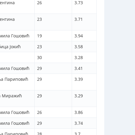
лентина
26
3.73
лентина
23
3.71
дмила Гошовић
19
3.94
ица Јокић
23
3.58
30
3.28
дмила Гошовић
29
3.41
ња Париповић
29
3.39
ца Миражић
29
3.29
дмила Гошовић
26
3.86
дмила Гошовић
29
3.74
ња Париповић
28
3.7