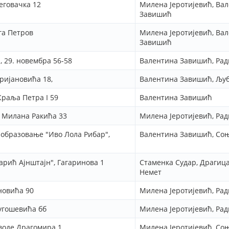
еговачка 12
Милена Јеротијевић, Ва
Завишић
га Петров
Милена Јеротијевић, Ва
Завишић
 29. новембра 56-58
Валентина Завишић, Ра
ријановића 18,
Валентина Завишић, Љуб
Краља Петра I 59
Валентина Завишић
, Милана Ракића 33
Милена Јеротијевић, Ра
 образовање "Иво Лола Рибар",
Валентина Завишић, Со
рић Ајнштајн", Гагаринова 1
Стаменка Судар, Драги
Немет
новића 90
Милена Јеротијевић, Ра
угошевића бб
Милена Јеротијевић, Ра
воде Драгомира 1
Милена Јеротијевић, Со