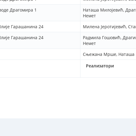
воде Драгомира 1
Наташа Милојевић, Дра
Немет
 Илије Гарашанина 24
Милена Јеротијевић, Ст
 Илије Гарашанина 24
Радмила Гошовић, Драг
Немет
Сњежана Мрше, Наташа 
Реализатори