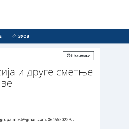
Е
ЗУОВ
Штампање
ија и друге сметње
аве
 grupa.most@gmail.com, 0645550229, ,