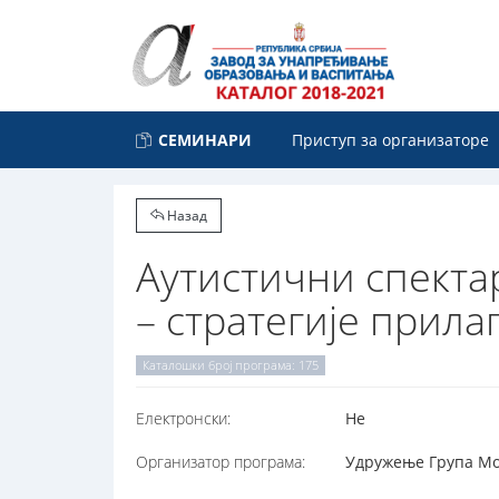
СЕМИНАРИ
Приступ за организаторе
Назад
Аутистични спектар
– стратегије прил
Каталошки број програма: 175
Електронски:
Не
Организатор програма:
Удружење Група Мос