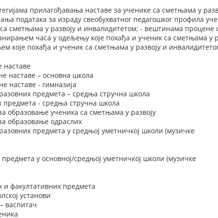
тегијама прилагођавања наставе за ученике са сметњама у разв
ања података за израду свеобухватног педагошког профила уче
са сметњама у развоју и инвалидитетом; - вештинама процене 
анирањем часа у одељењу које похађа и ученик са сметњама у 
м које похађа и ученик са сметњама у развоју и инвалидитето
е наставе
не наставе – основна школа
е наставе - гимназија
разовних предмета – средња стручна школа
х предмета - средња стручна школа
за образовање ученика са сметњама у развоју
 за образовање одраслих
разовних предмета у средњој уметничкој школи (музичке
 предмета у основној/средњој уметничкој школи (музичке
х и факултативних предмета
лској установи
– васпитач
еника