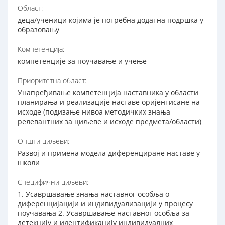
Област:
деца/ученици којима је потребна додатна подршка у
образовању
Компетенција:
компетенције за поучавање и учење
Приоритетна област:
Унапређивање компетенција наставника у области
планирања и реализације наставе оријентисане на
исходе (подизање нивоа методичких знања
релевантних за циљеве и исходе предмета/области)
Општи циљеви:
Развој и примена модела диференциране наставе у
школи
Специфични циљеви:
1. Усавршавање знања наставног особља о
диференцијацији и индивидуализацији у процесу
поучавања 2. Усавршавање наставног особља за
детекцију и идентификацију индивидуалних