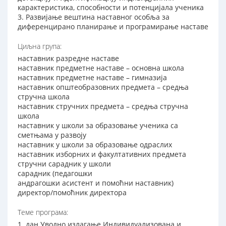
карактеристика, способности и потенцијала ученика
3. Развијање вештина наставног особља за
диференцирано планирање и програмирање наставе
Циљна група:
наставник разредне наставе
наставник предметне наставе – основна школа
наставник предметне наставе – гимназија
наставник општеобразовних предмета – средња
стручна школа
наставник стручних предмета – средња стручна
школа
наставник у школи за образовање ученика са
сметњама у развоју
наставник у школи за образовање одраслих
наставник изборних и факултативних предмета
стручни сарадник у школи
сарадник (педагошки
андрагошки асистент и помоћни наставник)
директор/помоћник директора
Теме програма:
1. дан Уводно излагање Индивидуализована и