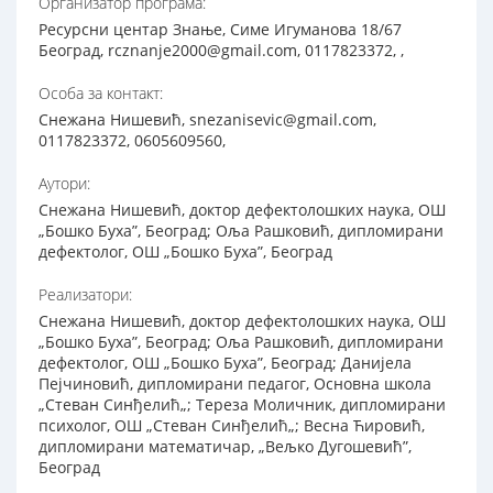
Организатор програма:
Ресурсни центар Знање, Симе Игуманова 18/67
Београд, rcznanje2000@gmail.com, 0117823372, ,
Особа за контакт:
Снежана Нишевић, snezanisevic@gmail.com,
0117823372, 0605609560,
Аутори:
Снежана Нишевић, доктор дефектолошких наука, ОШ
„Бошко Буха”, Београд; Оља Рашковић, дипломирани
дефектолог, ОШ „Бошко Буха”, Београд
Реализатори:
Снежана Нишевић, доктор дефектолошких наука, ОШ
„Бошко Буха”, Београд; Оља Рашковић, дипломирани
дефектолог, ОШ „Бошко Буха”, Београд; Данијела
Пејчиновић, дипломирани педагог, Основна школа
„Стеван Синђелић„; Тереза Моличник, дипломирани
психолог, ОШ „Стеван Синђелић„; Весна Ћировић,
дипломирани математичар, „Вељко Дугошевић”,
Београд