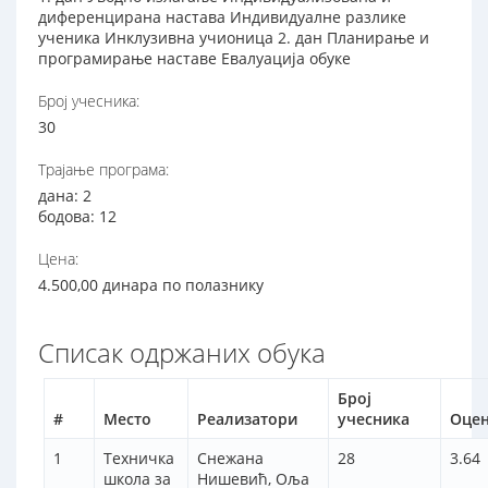
диференцирана настава Индивидуалне разлике
ученика Инклузивна учионица 2. дан Планирање и
програмирање наставе Евалуација обуке
Број учесника:
30
Трајање програма:
дана: 2
бодова: 12
Цена:
4.500,00 динара по полазнику
Списак одржаних обука
Број
#
Место
Реализатори
учесника
Оце
1
Техничка
Снежана
28
3.64
школа за
Нишевић, Оља