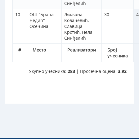
Синђелић
10
OШ "Браћа
Љиљана
30
4
Недић"
Ковачевић,
Осечина
Славица
Крстић, Нела
Синђелић
#
Место
Реализатори
Број
учесника
Укупно учесника:
283
| Просечна оцена:
3.92