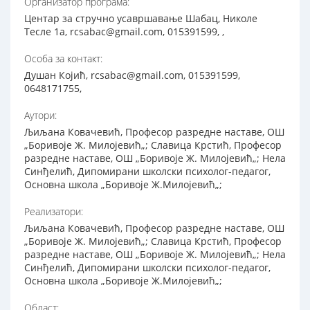
Организатор програма:
Центар за стручно усавршавање Шабац, Николе
Тесле 1а, rcsabac@gmail.com, 015391599, ,
Особа за контакт:
Душан Којић, rcsabac@gmail.com, 015391599,
0648171755,
Аутори:
Љиљана Ковачевић, Професор разредне наставе, ОШ
„Боривоје Ж. Милојевић„; Славица Крстић, Професор
разредне наставе, ОШ „Боривоје Ж. Милојевић„; Нела
Синђелић, Дипомирани школски психолог-педагог,
Основна школа „Боривоје Ж.Милојевић„;
Реализатори:
Љиљана Ковачевић, Професор разредне наставе, ОШ
„Боривоје Ж. Милојевић„; Славица Крстић, Професор
разредне наставе, ОШ „Боривоје Ж. Милојевић„; Нела
Синђелић, Дипомирани школски психолог-педагог,
Основна школа „Боривоје Ж.Милојевић„;
Област: