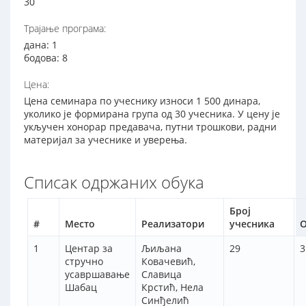
30
Трајање програма:
дана: 1
бодова: 8
Цена:
Цена семинара по учеснику износи 1 500 динара,
уколико је формирана група од 30 учесника. У цену је
укључен хонорар предавача, путни трошкови, радни
материјал за учеснике и уверења.
Списак одржаних обука
Број
#
Место
Реализатори
учесника
О
1
Центар за
Љиљана
29
3
стручно
Ковачевић,
усавршавање
Славица
Шабац
Крстић, Нела
Синђелић