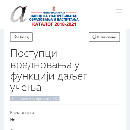
Назад
Штампање
Поступци
вредновања у
функцији даљег
учења
Каталошки број програма: 542
Електронски:
Не