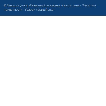
© Завод за унапређивање образовања и васпитања -
Политика
приватности
-
Услови коришћења