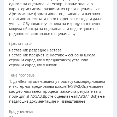
односе на оцењивање; Усавршавање знања о
карактеристикама различитих врста оцењивања;
Афирмисање формативног оцењивања и његових
позитивних ефеката на оствареност исхода и даљег
учења; Обучавање учесника за израду сопственог
модела обрасца за оцењивање и подстицање на
редовно извештавање о оцењивању.
Циљна група:
наставник разредне наставе
наставник предметне наставе – основна школа
стручни сарадник у предшколској установи
стручни сарадник у школи
Теме програма:
1. данЗначај оцењивања у процесу самовредновања
и екстерног вредновања школеПАУЗА2.Оцењивање
као део наставног процеса- законска регулатива и
принципиПАУЗА3.Врсте оцењивањаПАУЗА4.Вођење
педагошке документације и извештавање
Број учесника: