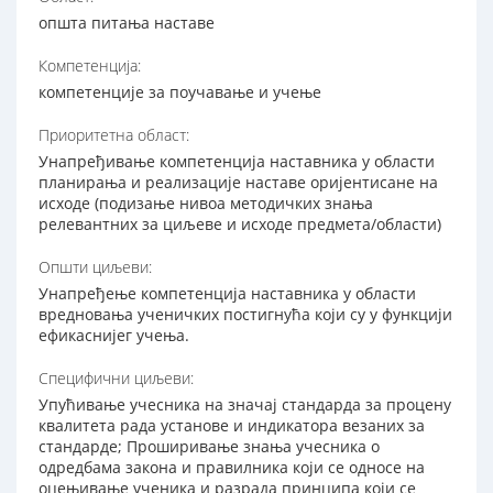
општа питања наставе
Компетенција:
компетенције за поучавање и учење
Приоритетна област:
Унапређивање компетенција наставника у области
планирања и реализације наставе оријентисане на
исходе (подизање нивоа методичких знања
релевантних за циљеве и исходе предмета/области)
Општи циљеви:
Унапређење компетенција наставника у области
вредновања ученичких постигнућа који су у функцији
ефикаснијег учења.
Специфични циљеви:
Упућивање учесника на значај стандарда за процену
квалитета рада установе и индикатора везаних за
стандарде; Проширивање знања учесника о
одредбама закона и правилника који се односe на
оцењивање ученика и разрада принципа који се