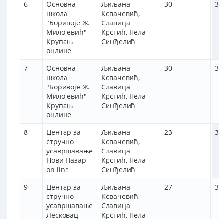
6
Основна
Љиљана
30
3
школа
Ковачевић,
"Боривоје Ж.
Славица
Милојевић"
Крстић, Нела
Крупањ
Синђелић
онлине
7
Основна
Љиљана
30
3
школа
Ковачевић,
"Боривоје Ж.
Славица
Милојевић"
Крстић, Нела
Крупањ
Синђелић
онлине
8
Центар за
Љиљана
23
3
стручно
Ковачевић,
усавршавање
Славица
Нови Пазар -
Крстић, Нела
on line
Синђелић
9
Центар за
Љиљана
27
3
стручно
Ковачевић,
усавршавање
Славица
Лесковац
Крстић, Нела