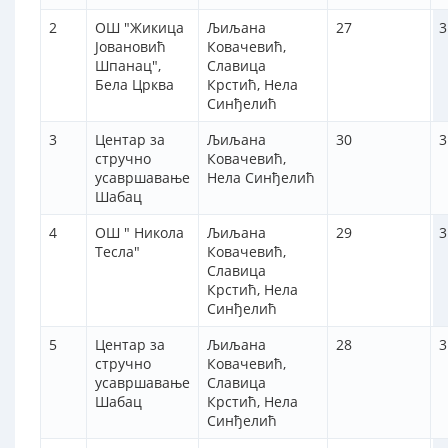
2
ОШ "Жикица
Љиљана
27
3
Јовановић
Ковачевић,
Шпанац",
Славица
Бела Црква
Крстић, Нела
Синђелић
3
Центар за
Љиљана
30
3
стручно
Ковачевић,
усавршавање
Нела Синђелић
Шабац
4
ОШ " Никола
Љиљана
29
3
Тесла"
Ковачевић,
Славица
Крстић, Нела
Синђелић
5
Центар за
Љиљана
28
3
стручно
Ковачевић,
усавршавање
Славица
Шабац
Крстић, Нела
Синђелић