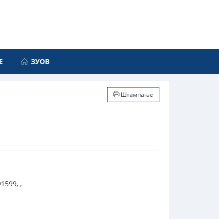
Е
ЗУОВ
Штампање
599, ,