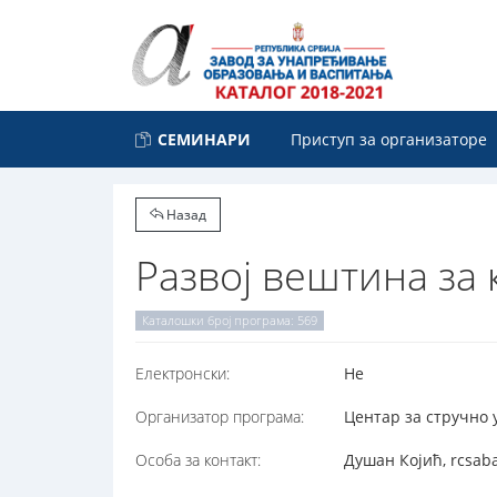
СЕМИНАРИ
Приступ за организаторе
Назад
Развој вештина за 
Каталошки број програма: 569
Електронски:
Не
Организатор програма:
Центар за стручно 
Особа за контакт:
Душан Којић, rcsab