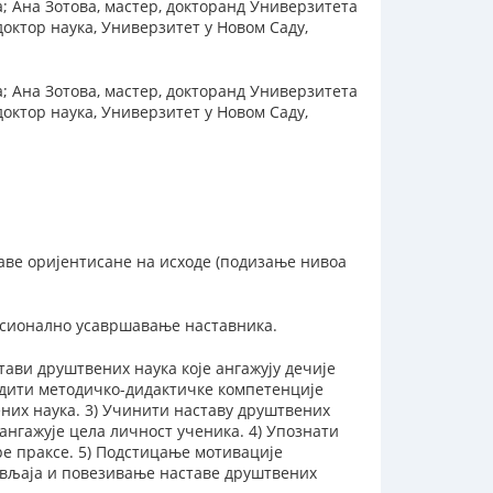
 Ана Зотова, мастер, докторанд Универзитета
доктор наука, Универзитет у Новом Саду,
 Ана Зотова, мастер, докторанд Универзитета
доктор наука, Универзитет у Новом Саду,
ве оријентисане на исходе (подизање нивоа
сионално усавршавање наставника.
ави друштвених наука које ангажују дечије
едити методичко-дидактичке компетенције
них наука. 3) Учинити наставу друштвених
ангажује цела личност ученика. 4) Упознати
е праксе. 5) Подстицање мотивације
ивљаја и повезивање наставе друштвених