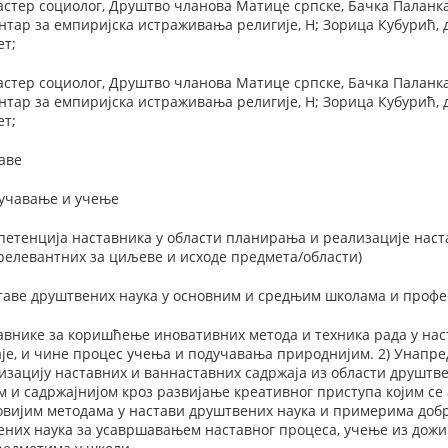
тер социолог, Друштво чланова Матице српске, Бачка Паланка;
ентар за емпиријска истраживања религије, Н; Зорица Кубурић, 
ет;
тер социолог, Друштво чланова Матице српске, Бачка Паланка;
ентар за емпиријска истраживања религије, Н; Зорица Кубурић, 
ет;
аве
оучавање и учење
етенција наставника у области планирања и реализације наста
релевантних за циљеве и исходе предмета/области)
аве друштвених наука у основним и средњим школама и профе
авнике за коришћење иновативних метода и техника рада у наст
аје, и чине процес учења и подучавања природнијим. 2) Унапр
изацију наставних и ваннаставних садржаја из области друштве
м и садржајнијом кроз развијање креативног приступа којим се 
овијим методама у настави друштвених наука и примерима добр
ених наука за усавршавањем наставног процеса, учење из дож