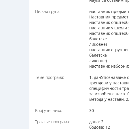
наука са осталим п
Циљна група:
наставник предмет
Наставник предметн
наставник општеоб
наставник у школи
наставник општеоб
балетске
ликовне)
наставник стручног
балетске
ликовне)
наставник изборни
Теме програма:
1. данУпознавање с
трендови у настави
специфичности тра
за извођење часа. 
метода у настави, 
Број учесника:
30
Трајање програма:
дана: 2
бодова: 12