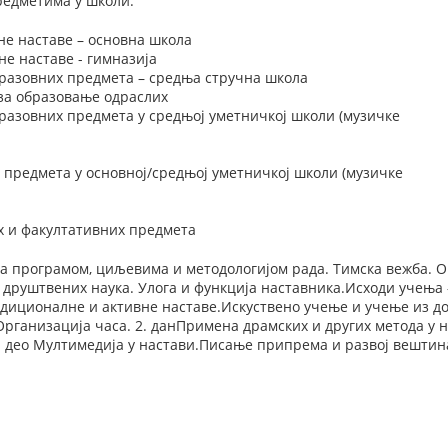
редметима у школи.
не наставе – основна школа
е наставе - гимназија
разовних предмета – средња стручна школа
 за образовање одраслих
разовних предмета у средњој уметничкој школи (музичке
 предмета у основној/средњој уметничкој школи (музичке
х и факултативних предмета
а програмом, циљевима и методологијом рада. Тимска вежба. 
 друштвених наука. Улога и функција наставника.Исходи учења 
диционалне и активне наставе.Искуствено учење и учење из 
Организација часа. 2. данПримена драмских и других метода у н
2. део Мултимедија у настави.Писање припрема и развој вештина