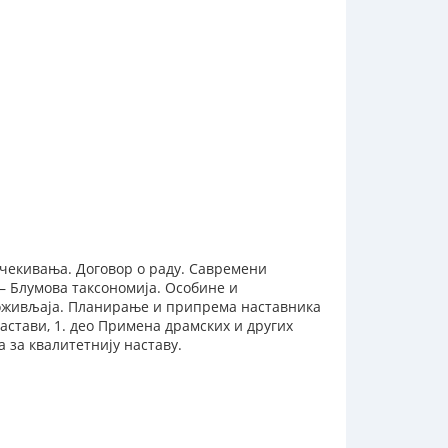
Очекивања. Договор о раду. Савремени
– Блумова таксономија. Особине и
доживљаја. Планирање и припрема наставника
астави, 1. део Примена драмских и других
 за квалитетнију наставу.