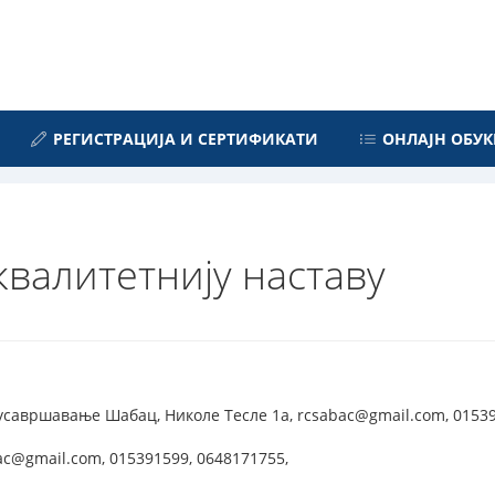
РЕГИСТРАЦИЈА И СЕРТИФИКАТИ
ОНЛАЈН ОБУК
квалитетнију наставу
усавршавање Шабац, Николе Тесле 1а, rcsabac@gmail.com, 015391
ac@gmail.com, 015391599, 0648171755,