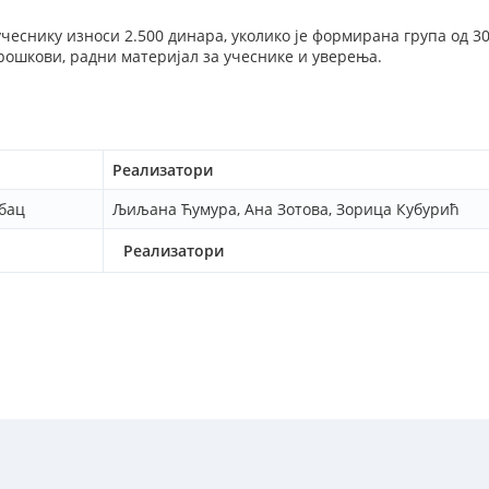
чеснику износи 2.500 динара, уколико је формирана група од 30
рошкови, радни материјал за учеснике и уверења.
Реализатори
бац
Љиљана Ћумура, Ана Зотова, Зорица Кубурић
Реализатори