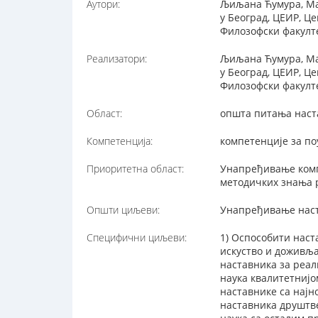
Аутори:
Љиљана Ћумура, Мас
у Београд, ЦЕИР, Ц
Филозофски факулт
Реализатори:
Љиљана Ћумура, Мас
у Београд, ЦЕИР, Ц
Филозофски факулт
Област:
општа питања наст
Компетенција:
компетенције за п
Приоритетна област:
Унапређивање комп
методичких знања 
Општи циљеви:
Унапређивање наст
Специфични циљеви:
1) Оспособити наст
искуство и доживљ
наставника за реал
наука квалитетнијо
наставнике са најн
наставника друштв