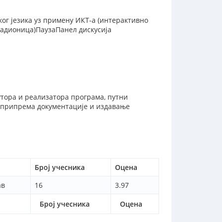
ог језика уз примену ИКТ-а (интерактивно
радионица)ПаузаПанел дискусија
утора и реализатора програма, путни
, припрема документације и издавање
Број учесника
Оцена
ав
16
3.97
Број учесника
Оцена