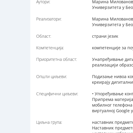
Аутори:
Марина Миловановић
Универзитета у Бео
Реализатори:
Марина Миловановић
Универзитета у Беог
Област:
страни језик
Компетенција:
компетенције за п
Приоритетна област:
Унапређивање диги
реализацији образ
Општи циљеви:
Подизање нивоа ком
креирају дигитални
Специфични циљеви:
• Упоређивање конт
Припрема материјал
мобилног телефона 
виртуалној Google
Циљна група:
наставник предмет
Наставник предметн