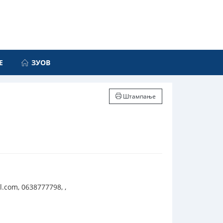
Е
ЗУОВ
Штампање
com, 0638777798, ,