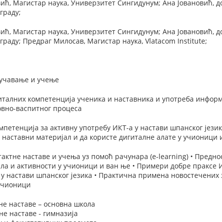
, Магистар наука, Универзитет Сингидунум; Ана Јовановић, д
граду;
, Магистар наука, Универзитет Сингидунум; Ана Јовановић, д
раду; Предраг Милосав, Магистар наука, Vlatacom Institute;
оучавање и учење
талних компетенција ученика и наставника и употреба информ
овно-васпитног процеса
петенција за активну употребу ИКТ-а у настави шпанског језик
 наставни материјал и да користе дигиталне алате у учионици 
актне наставе и учења уз помоћ рачунара (e-learning) • Преднос
а и активности у учионици и ван ње • Примери добре праксе И
у настави шпанског језика • Практична примена новостечених з
 учионици
не наставе – основна школа
е наставе - гимназија