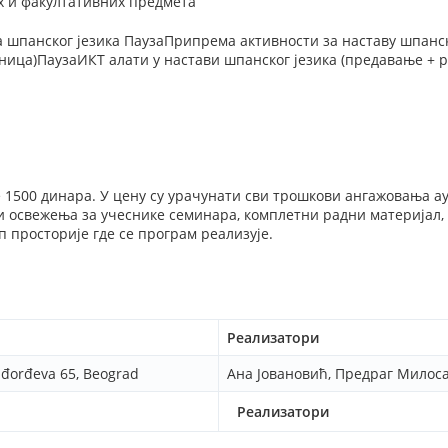
х и факултативних предмета
а шпанског језика ПаузаПрипрема активности за наставу шпанск
ница)ПаузаИКТ алати у настави шпанског језика (предавање + 
е 1500 динара. У цену су урачунати сви трошкови ангажовања а
и освежења за учеснике семинара, комплетни радни материјал
п просторије где се програм реализује.
Реализатори
rađorđeva 65, Beograd
Ана Јовановић, Предраг Милос
Реализатори