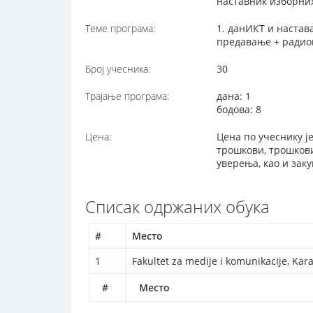
наставник изборни
Теме програма:
1. данИКТ и настав
предавање + радио
Број учесника:
30
Трајање програма:
дана: 1
бодова: 8
Цена:
Цена по учеснику ј
трошкови, трошков
уверења, као и заку
Списак одржаних обука
#
Место
1
Fakultet za medije i komunikacije, Ka
#
Место