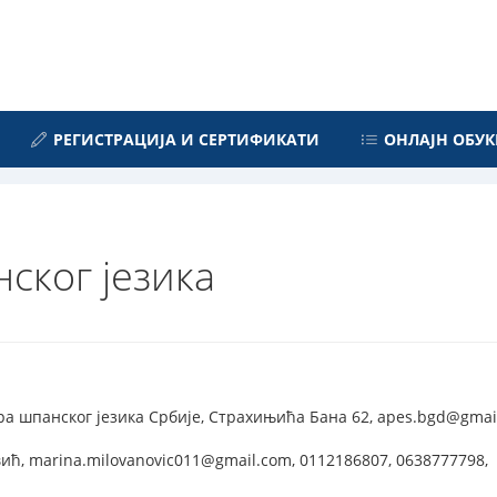
РЕГИСТРАЦИЈА И СЕРТИФИКАТИ
ОНЛАЈН ОБУК
ског језика
 шпанског језика Србије, Страхињића Бана 62, apes.bgd@gmail.
, marina.milovanovic011@gmail.com, 0112186807, 0638777798,