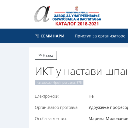
СЕМИНАРИ
Приступ за организаторе
Назад
ИКТ у настави шпан
Каталошки број програма: 875
Електронски:
Не
Организатор програма:
Удружење професора
Особа за контакт:
Марина Миловановић