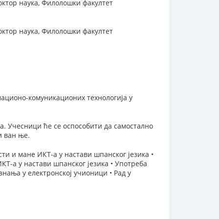
октор наука, Филолошки факултет
октор наука, Филолошки факултет
ационо-комуникационих технологија у
а. Учесници ће се оспособити да самостално
и ван ње.
ти и мане ИКТ-а у настави шпанског језика •
КТ-а у настави шпанског језика • Употреба
нања у електронској учионици • Рад у