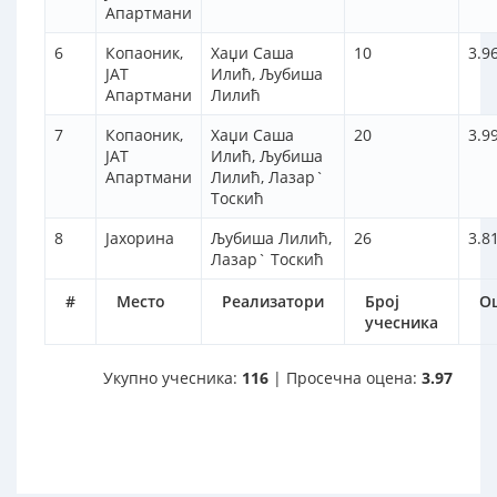
Апартмани
6
Копаоник,
Хаџи Саша
10
3.9
ЈАТ
Илић, Љубиша
Апартмани
Лилић
7
Копаоник,
Хаџи Саша
20
3.9
ЈАТ
Илић, Љубиша
Апартмани
Лилић, Лазар`
Тоскић
8
Јахорина
Љубиша Лилић,
26
3.8
Лазар` Тоскић
#
Место
Реализатори
Број
О
учесника
Укупно учесника:
116
| Просечна оцена:
3.97