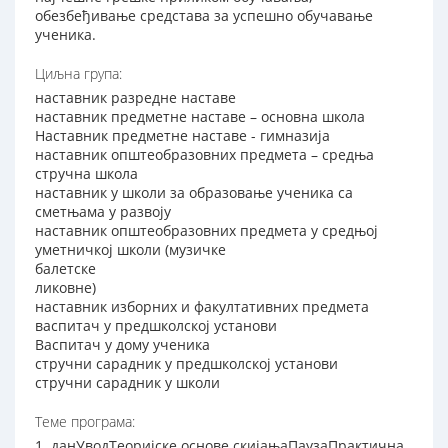
обезбеђивање средстава за успешно обучавање
ученика.
Циљна група:
наставник разредне наставе
наставник предметне наставе – основна школа
Наставник предметне наставе - гимназија
наставник општеобразовних предмета – средња
стручна школа
наставник у школи за образовање ученика са
сметњама у развоју
наставник општеобразовних предмета у средњој
уметничкој школи (музичке
балетске
ликовне)
наставник изборних и факултативних предмета
васпитач у предшколској установи
Васпитач у дому ученика
стручни сарадник у предшколској установи
стручни сарадник у школи
Теме програма:
1. данУводТеоријске основе скијањаПаузаПрактична