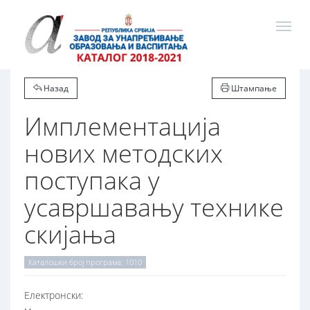
Назад
Штампање
Имплементација
нових методских
поступака у
усавршавању технике
скијања
Каталошки број програма: 1010
Електронски: