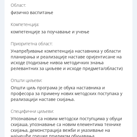
Област:
физичко васпитање
Компетенција:
компетенције за поучавање и учење
Приоритетна област:
Унапређивање компетенција наставника у области
планирања и реализације наставе оријентисане на
исходе (подизање нивоа методичких знања
релевантних за циљеве и исходе предмета/области)
Општи циљеви:
Општи циљ програма је обука наставника и
професора за примену нових методских поступака у
реализацији наставе скијања.
Специфични циљеви:
Упознавање са новим методски поступцима у обуци
скијаша, упознавање са новим елементима технике
скијања, демонстрација вежби и указивање на
најчешће грешке приликом обучавања,