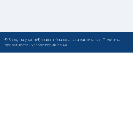
© Завод за унапређивање образовања и васпитања -
Политика
приватности
-
Услови коришћења