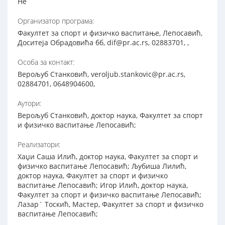
Не
Организатор програма:
Факултет за спорт и физичко васпитање, Лепосавић,
Доситеја Обрадовића бб, dif@pr.ac.rs, 02883701, ,
Особа за контакт:
Верољуб Станковић, veroljub.stankovic@pr.ac.rs,
02884701, 0648904600,
Аутори:
Верољуб Станковић, доктор наука, Факултет за спорт
и физичко васпитање Лепосавић;
Реализатори:
Хаџи Саша Илић, доктор наука, Факултет за спорт и
физичко васпитање Лепосавић; Љубиша Лилић,
доктор наука, Факултет за спорт и физичко
васпитање Лепосавић; Игор Илић, доктор наука,
Факултет за спорт и физичко васпитање Лепосавић;
Лазар` Тоскић, Мастер, Факултет за спорт и физичко
васпитање Лепосавић;