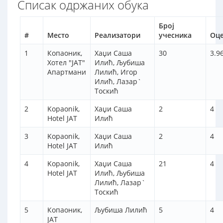
Списак одржаних обука
Број
#
Место
Реализатори
учесника
Оц
1
Копаоник,
Хаџи Саша
30
3.9
Хотел "ЈАТ"
Илић, Љубиша
Апартмани
Лилић, Игор
Илић, Лазар`
Тоскић
2
Kopaonik,
Хаџи Саша
2
4
Hotel JAT
Илић
3
Kopaonik,
Хаџи Саша
2
4
Hotel JAT
Илић
4
Kopaonik,
Хаџи Саша
21
4
Hotel JAT
Илић, Љубиша
Лилић, Лазар`
Тоскић
5
Копаоник,
Љубиша Лилић
5
4
ЈАТ