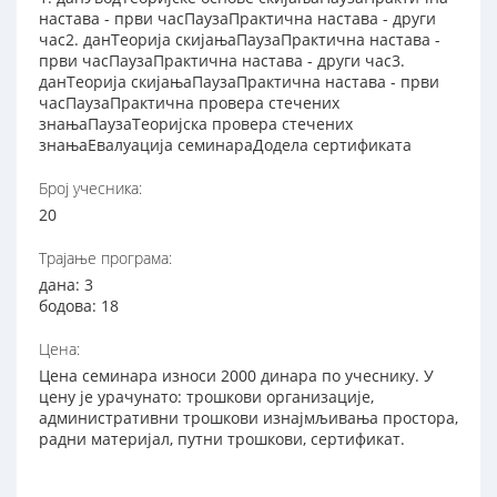
настава - први часПаузаПрактична настава - други
час2. данТеорија скијањаПаузаПрактична настава -
први часПаузаПрактична настава - други час3.
данТеорија скијањаПаузаПрактична настава - први
часПаузаПрактична провера стечених
знањаПаузаТеоријска провера стечених
знањаЕвалуација семинараДодела сертификата
Број учесника:
20
Трајање програма:
дана: 3
бодова: 18
Цена:
Цена семинара износи 2000 динара по учеснику. У
цену је урачунато: трошкови организације,
административни трошкови изнајмљивања простора,
радни материјал, путни трошкови, сертификат.