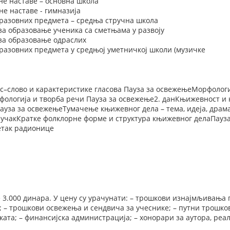
не наставе – основна школа
е наставе - гимназија
разовних предмета – средња стручна школа
за образовање ученика са сметњама у развоју
 за образовање одраслих
разовних предмета у средњој уметничкој школи (музичке
ас–слово и карактеристике гласова Пауза за освежењеМорфологиј
рфологија и творба речи Пауза за освежење2. данКњижевност и
ауза за освежењеТумачење књижевног дела – тема, идеја, драма
ручакКратке фолклорне форме и структура књижевног делаПауз
так радионице
е 3.000 динара. У цену су урачунати: – трошкови изнајмљивања
 – трошкови освежења и сендвича за учеснике; – путни трошко
та; – финансијска администрација; – хонорари за аутора, реа