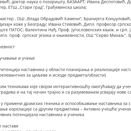
вић, доктор наука о позоришту, БАЗААРТ; Ивана Деспотовић, Д
ер, ЕТШ „Стари градˮ, Грађевинска школа;
мастер , ОШ „Влада Обрадовић Камени”; Бранијета Конџуловић, 
дизајн коже у Београду; Ивана Стевовић, Дипл. професор српск
ште ПАТОС; Валентина Нађ, Проф. југословенских књиж. и срп.
пл. проф. српског језика и књижевности, ОШ ''Серво Михаљ'', 
жевност
оучавање и учење
етенција наставника у области планирања и реализације наста
релевантних за циљеве и исходе предмета/области)
м техникама које својом интерактивношћу омогућавају да учен
градива и на тај начин трајно и са разумевањем усвајају нове с
а у примени драмских техника и оспособљавање наставника за
вање корелације са другим предметима – Активно учешће учени
ивних потенцијала наставника и ученика
е наставе