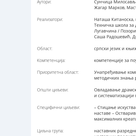
Аутори:
Сунчица Милосавље
Жагар Марков, Маст
Реализатори:
Наташа Китаноска, 
Техничка школа за 
Лугавчина / Позори
Саша Радошевић, Ди
Област:
српски језик и књи
Компетенција:
компетенције за п
Приоритетна област:
Унапређивање комп
методичких знања 
Општи циљеви:
Овладавање драмски
и систематизацији 
Специфични циљеви:
– Стицање искуств
наставе – Оствари
максималних креат
Циљна група:
наставник разредн