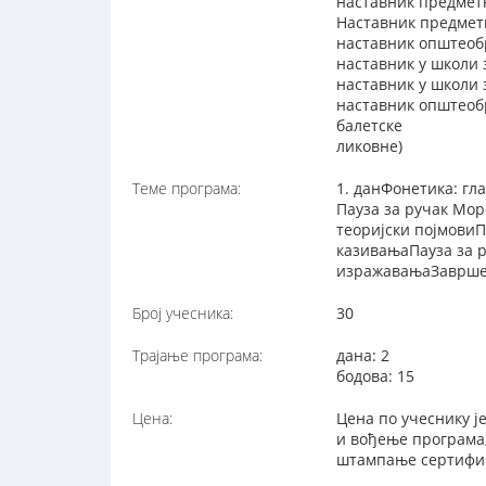
наставник предмет
Наставник предметн
наставник општеоб
наставник у школи 
наставник у школи
наставник општеоб
балетске
ликовне)
Теме програма:
1. данФонетика: гл
Пауза за ручак Мо
теоријски појмовиП
казивањаПауза за 
изражавањаЗаврше
Број учесника:
30
Трајање програма:
дана: 2
бодова: 15
Цена:
Цена по учеснику ј
и вођење програма;
штампање сертифика