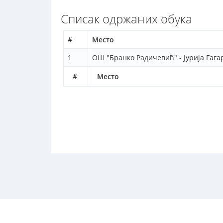
Списак одржаних обука
#
Место
1
ОШ "Бранко Радичевић" - Јурија Гага
#
Место
© Завод за унапређивање образовања и васпитања -
По