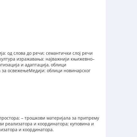
а: од слова до речи; семантички слој речи
 култура изражавања: најважнији књижевно–
тизација и адаптација, облици
а за освежењеМедији: облици новинарског
 простора; – трошкови материјала за припрему
ви реализатора и координатора; куповина и
лизатора и координатора.