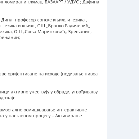
ипломирани глумац, БАЗААРТ / УДУС ; Дафина
Дипл. професор српске књиж. и језика ,
ог језика и књиж., OШ „Бранко Радичевић„
 језика, ОШ „Соња Mаринковић„ Зрењанин;
Зрењанин;
ве оријентисане на исходе (подизање нивоа
ици активно учествују у обради, утврђивању
адржаје.
 самостално осмишљавање интерактивне
ка у наставном процесу – Активирање