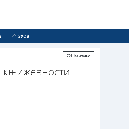
Е
ЗУОВ
Штампање
 и књижевности