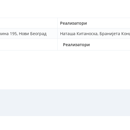
Реализатори
рина 195, Нови Београд
Наташа Китаноска, Бранијета Кон
Реализатори
литика приватности
-
Услови коришћења