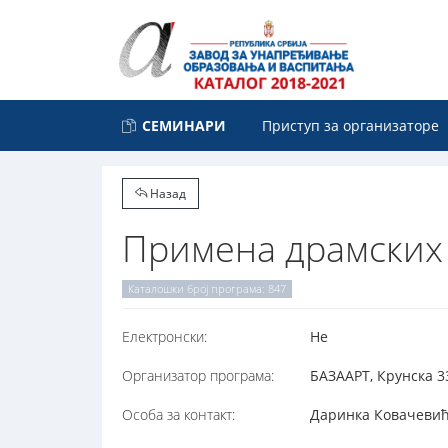
СЕМИНАРИ
Приступ за организаторе
Назад
Примена драмских 
Каталошки број програма: 847
Електронски:
Не
Организатор програма:
БАЗААРТ, Крунска 3
Особа за контакт:
Даринка Ковачевић,