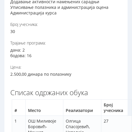
Додавање активности намењених сарадњи
Уписивање полазника и администрација оцена
Администрација курса
Број учесника:
30
Трајање програма:
дана: 2
бодова: 16
Цена:
2.500,00 динара по полазнику
Списак одржаних обука
Број
#
Место
Реализатори
учесника
1
ОШ Миливоје
Олгица
27
Боровић-
Спасојевић,