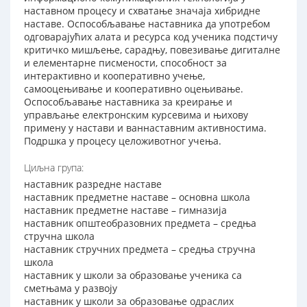
наставном процесу и схватање значаја хибридне
наставе. Оспособљавање наставника да употребом
одговарајућих алата и ресурса код ученика подстичу
критичко мишљење, сарадњу, повезивање дигиталне
и елементарне писмености, способност за
интерактивно и кооперативно учење,
самооцењивање и кооперативно оцењивање.
Оспособљавање наставника за креирање и
управљање електронским курсевима и њихову
примену у настави и ваннаставним активностима.
Подршка у процесу целоживотног учења.
Циљна група:
наставник разредне наставе
наставник предметне наставе – основна школа
наставник предметне наставе – гимназија
наставник општеобразовних предмета – средња
стручна школа
наставник стручних предмета – средња стручна
школа
наставник у школи за образовање ученика са
сметњама у развоју
наставник у школи за образовање одраслих