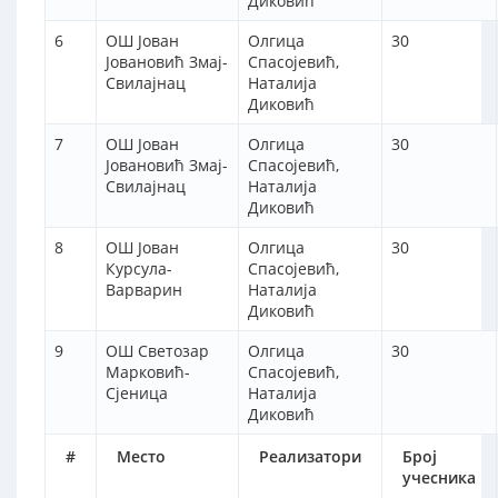
Диковић
6
ОШ Јован
Олгица
30
Јовановић Змај-
Спасојевић,
Свилајнац
Наталија
Диковић
7
ОШ Јован
Олгица
30
Јовановић Змај-
Спасојевић,
Свилајнац
Наталија
Диковић
8
ОШ Јован
Олгица
30
Курсула-
Спасојевић,
Варварин
Наталија
Диковић
9
ОШ Светозар
Олгица
30
Марковић-
Спасојевић,
Сјеница
Наталија
Диковић
#
Место
Реализатори
Број
учесника