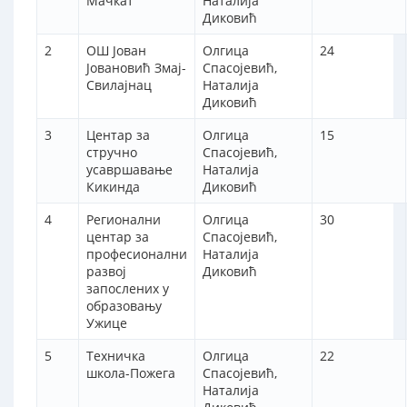
Мачкат
Наталија
Диковић
2
ОШ Јован
Олгица
24
Јовановић Змај-
Спасојевић,
Свилајнац
Наталија
Диковић
3
Центар за
Олгица
15
стручно
Спасојевић,
усавршавање
Наталија
Кикинда
Диковић
4
Регионални
Олгица
30
центар за
Спасојевић,
професионални
Наталија
развој
Диковић
запослених у
образовању
Ужице
5
Техничка
Олгица
22
школа-Пожега
Спасојевић,
Наталија