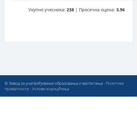
Укупно учесника:
238
| Просечна оцена:
3.96
© Завод за унапређивање образовања и васпитања -
Политика
приватности
-
Услови коришћења