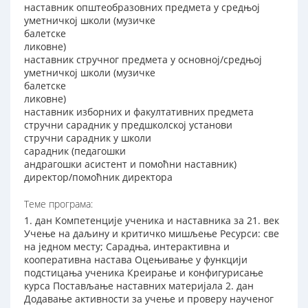
наставник општеобразовних предмета у средњој
уметничкој школи (музичке
балетске
ликовне)
наставник стручног предмета у основној/средњој
уметничкој школи (музичке
балетске
ликовне)
наставник изборних и факултативних предмета
стручни сарадник у предшколској установи
стручни сарадник у школи
сарадник (педагошки
андрагошки асистент и помоћни наставник)
директор/помоћник директора
Теме програма:
1. дан Компетенције ученика и наставника за 21. век
Учење на даљину и критичко мишљење Ресурси: све
на једном месту; Сарадња, интерактивна и
кооперативна настава Оцењивање у функцији
подстицања ученика Креирање и конфигурисање
курса Постављање наставних материјала 2. дан
Додавање активности за учење и проверу наученог