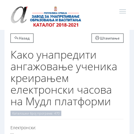
Назад
Штампање
Како унапредити
ангажовање ученика
креирањем
електронски часова
на Мудл платформи
Каталошки број програма: 470
Електронски: