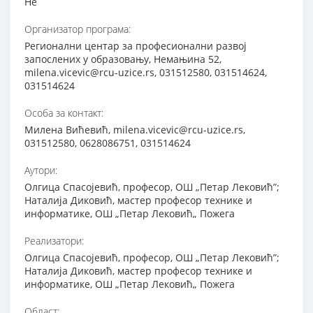
Не
Организатор програма:
Регионални центар за професионални развој
запослених у образовању, Немањина 52,
milena.vicevic@rcu-uzice.rs, 031512580, 031514624,
031514624
Особа за контакт:
Милена Вићевић, milena.vicevic@rcu-uzice.rs,
031512580, 0628086751, 031514624
Аутори:
Олгица Спасојевић, професор, ОШ „Петар Лековић”;
Наталија Диковић, мастер професор технике и
информатике, ОШ „Петар Лековић„ Пожега
Реализатори:
Олгица Спасојевић, професор, ОШ „Петар Лековић”;
Наталија Диковић, мастер професор технике и
информатике, ОШ „Петар Лековић„ Пожега
Област: