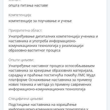
општа питања наставе
Компетенција:
компетенције за поучавање и учење
Приоритетна област:
Унапређивање дигиталних компетенција ученика и
наставника и употреба информационо-
комуникационих технологија у реализацији
образовно-васпитног процеса
Општи циљеви:
Унапређење наставног процеса оспособљавањем
наставника за креирање образовних материјала,
сарадњу и праћење постигнућа помоћу ЛМС Мудл
платформе Оснаживање наставника за примену
нових техника и метода уз примену савремених
информационо-комуникационих технологија
Специфични циљеви:
Подстицање наставника на коришћење
информационо-комуникационих технологија у