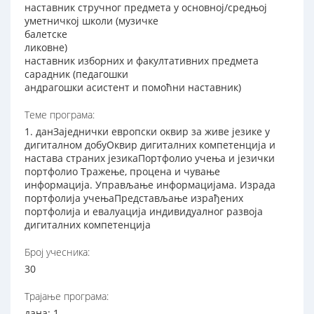
наставник стручног предмета у основној/средњој
уметничкој школи (музичке
балетске
ликовне)
наставник изборних и факултативних предмета
сарадник (педагошки
андрагошки асистент и помоћни наставник)
Теме програма:
1. данЗаједнички европски оквир за живе језике у
дигиталном добуОквир дигиталних компетенција и
настава страних језикаПортфолио учења и језички
портфолио Тражење, процена и чување
информација. Управљање информацијама. Израда
портфолија учењаПредстављање израђених
портфолија и евалуација индивидуалног развоја
дигиталних компетенција
Број учесника:
30
Трајање програма:
дана: 1