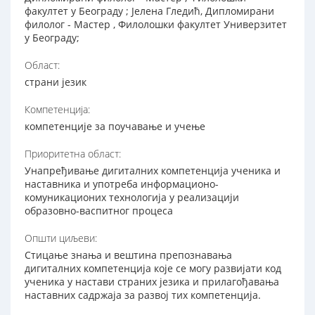
факултет у Београду ; Јелена Гледић, Дипломирани
филолог - Мастер , Филолошки факултет Универзитет
у Београду;
Област:
страни језик
Компетенција:
компетенције за поучавање и учење
Приоритетна област:
Унапређивање дигиталних компетенција ученика и
наставника и употреба информационо-
комуникационих технологија у реализацији
образовно-васпитног процеса
Општи циљеви:
Стицање знања и вештина препознавања
дигиталних компетенција које се могу развијати код
ученика у настави страних језика и прилагођавања
наставних садржаја за развој тих компетенција.