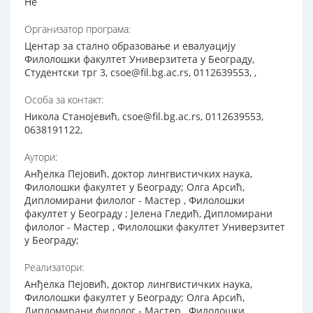
Не
Организатор програма:
Центар за стално образовање и евалуацију
Филолошки факултет Универзитета у Београду,
Студентски трг 3, csoe@fil.bg.ac.rs, 0112639553, ,
Особа за контакт:
Никола Станојевић, csoe@fil.bg.ac.rs, 0112639553,
0638191122,
Аутори:
Анђелка Пејовић, доктор лингвистичких наука,
Филолошки факултет у Београду; Олга Арсић,
Дипломирани филолог - Мастер , Филолошки
факултет у Београду ; Јелена Гледић, Дипломирани
филолог - Мастер , Филолошки факултет Универзитет
у Београду;
Реализатори:
Анђелка Пејовић, доктор лингвистичких наука,
Филолошки факултет у Београду; Олга Арсић,
Дипломирани филолог - Мастер , Филолошки