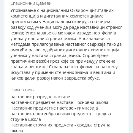
Специфични циљеви:
Упознавање с националним Оквиром дигиталних
компетенција и дигиталним компетенцијама
препознатим у Националном оквиру, а на чијем
развоју код ученика могу да раде наставници страног
језика; Упознавање са методом израде портфолија
учења у настави страних језика; Упознавање са
методама прилагођавања наставног садржаја тако да
омогући развој одабраних дигиталних компетенција
ученика у настави страних језика; Спровођење
практичних вежби кроз које се примењују стечена
знања и вештине; Стварање платформе за размену
искустава у примени стечених знања и вештина и
њихов даљи развој након завршетка обуке.
Циљна група:
наставник разредне наставе
наставник предметне наставе – основна школа
Наставник предметне наставе - гимназија
наставник општеобразовних предмета – средња
стручна школа
Наставник стручних предмета - средња стручна
школа