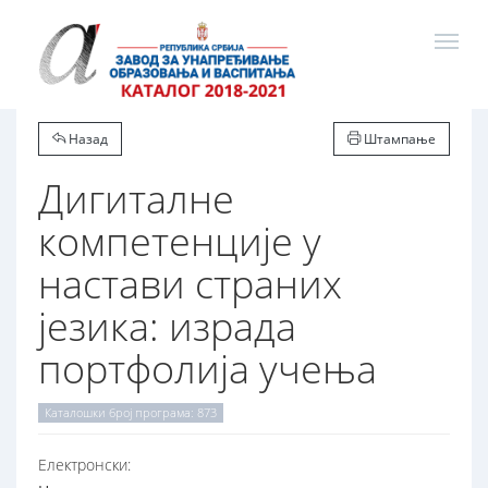
Назад
Штампање
Дигиталне
компетенције у
настави страних
језика: израда
портфолија учења
Каталошки број програма: 873
Електронски: