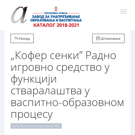
Назад
Штампање
„Кофер сенки” Радно
игровно средство у
функцији
стваралаштва у
васпитно-образовном
процесу
Каталошки број програма: 691