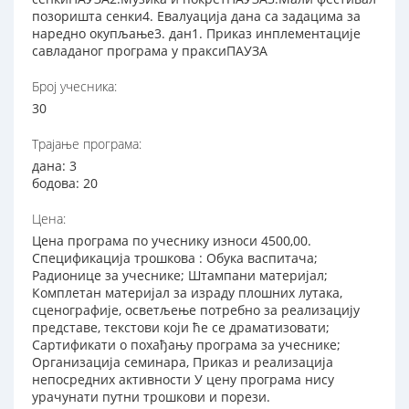
позоришта сенки4. Евалуација дана са задацима за
наредно окупљање3. дан1. Приказ инплементације
савладаног програма у праксиПАУЗА
Број учесника:
30
Трајање програма:
дана: 3
бодова: 20
Цена:
Цена програма по учеснику износи 4500,00.
Спецификација трошкова : Обука васпитача;
Радионице за учеснике; Штампани материјал;
Комплетан материјал за израду плошних лутака,
сценографије, осветљење потребно за реализацију
представе, текстови који ће се драматизовати;
Сартификати о похађању програма за учеснике;
Организација семинара, Приказ и реализација
непосредних активности У цену програма нису
урачунати путни трошкови и порези.