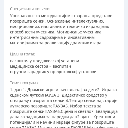
Специфични циљеви:
Упознавање са методологијом стварања представе
позоришта сенки. Оснаживње интелектуалних,
емоционалних, наставних и техничко изражајних
способности учесника. Мотивисање учесника
интегрисаним садржајима и иновативним
материјалима за реализацију драмских игара
Циљна група:
васпитач у предшколској установи
медицинска сестра – васпитач
стручни сарадник у предшколској установи
Теме програма:
1. дан 1. Драмске игре и њен значај за дете2. Игра са
сценском луткомПАУЗА 3. Дидактичко средство у
стварању позоришта сенки 4.Театар сенки најстарије
луткарско позориштеПАУЗА5. Избор текста за
позориште сенкиПАУЗА6.Сцена и светло7. Евалуација
дана са задацима за наредни дан2. дан1. Креативни
потенцијали и начини израде фигуре за позориште
сенкиПАУЗА2.Музика и покретПАУЗА3.Мали фестивал