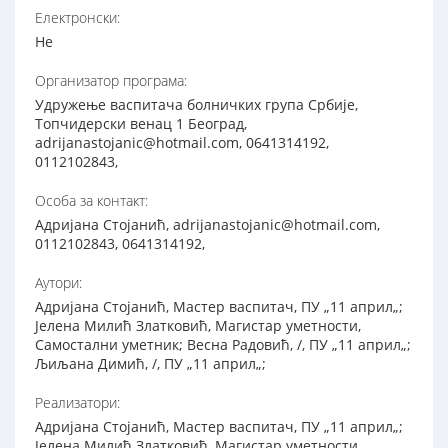
Електронски:
Не
Организатор програма:
Удружење васпитача болничких група Србије,
Топчидерски венац 1 Београд,
adrijanastojanic@hotmail.com, 0641314192,
0112102843,
Особа за контакт:
Адријана Стојанић, adrijanastojanic@hotmail.com,
0112102843, 0641314192,
Аутори:
Адријана Стојанић, Мастер васпитач, ПУ „11 април„;
Јелена Милић Златковић, Магистар уметности,
Самостални уметник; Весна Радовић, /, ПУ „11 април„;
Љиљана Димић, /, ПУ „11 април„;
Реализатори:
Адријана Стојанић, Мастер васпитач, ПУ „11 април„;
Јелена Милић Златковић, Магистар уметности,