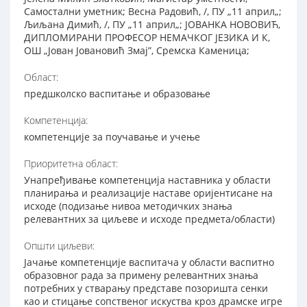
Самостални уметник; Весна Радовић, /, ПУ „11 април„;
Љиљана Димић, /, ПУ „11 април„; ЈОВАНКА НОВОВИЋ,
ДИПЛОМИРАНИ ПРОФЕСОР НЕМАЧКОГ ЈЕЗИКА И К,
ОШ „Јован Јовановић Змај”, Сремска Каменица;
Област:
предшколско васпитање и образовање
Компетенција:
компетенције за поучавање и учење
Приоритетна област:
Унапређивање компетенција наставника у области
планирања и реализације наставе оријентисане на
исходе (подизање нивоа методичких знања
релевантних за циљеве и исходе предмета/области)
Општи циљеви:
Jачање компетенције васпитача у области васпитно
образовног рада за примену релевантних знања
потребних у стварању представе позоришта сенки
као и стицање сопственог искуства кроз драмске игре