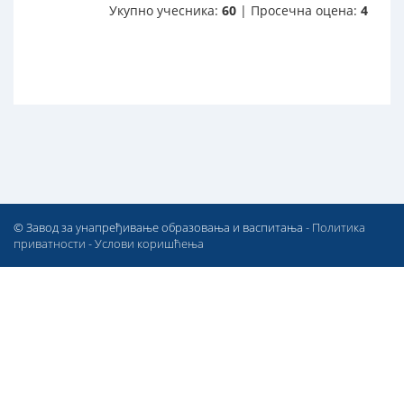
Укупно учесника:
60
| Просечна оцена:
4
© Завод за унапређивање образовања и васпитања -
Политика
приватности
-
Услови коришћења