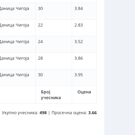
Даница Чигоја
30
3.84
Даница Чигоја
22
2.83
Даница Чигоја
24
3.52
Даница Чигоја
28
3.86
Даница Чигоја
30
3.95
Број
Оцена
учесника
Укупно учесника:
498
| Просечна оцена:
3.66