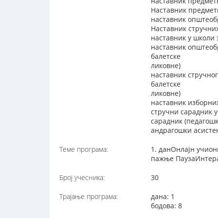
наставник предмет
Наставник предметн
наставник општеоб
Наставник стручни
наставник у школи
наставник општеоб
балетске
ликовне)
наставник стручног
балетске
ликовне)
наставник изборни
стручни сарадник 
сарадник (педагош
андрагошки асисте
Теме програма:
1. данОнлајн учио
пажње ПаузаИнтера
Број учесника:
30
Трајање програма:
дана: 1
бодова: 8