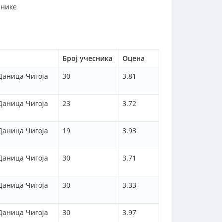
снике
Број учесника
Оцена
Даница Чигоја
30
3.81
Даница Чигоја
23
3.72
Даница Чигоја
19
3.93
Даница Чигоја
30
3.71
Даница Чигоја
30
3.33
Даница Чигоја
30
3.97