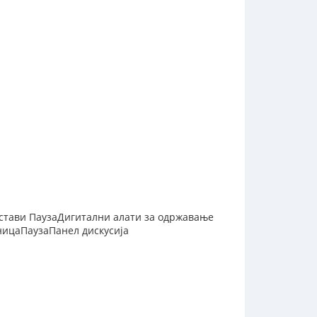
астави ПаузаДигитални алати за одржавање
ицаПаузаПанел дискусија