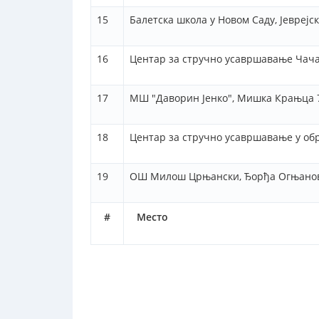
15
Балетска школа у Новом Саду, Јеврејск
16
Центар за стручно усавршавање Чача
17
MШ "Даворин Јенко", Мишка Крањца 7
18
Центар за стручно усавршавање у обр
19
ОШ Милош Црњански, Ђорђа Огњанов
#
Место