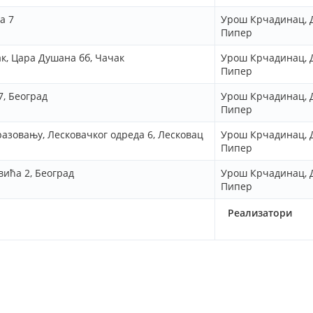
а 7
Урош Крчадинац, 
Пипер
к, Цара Душана бб, Чачак
Урош Крчадинац, 
Пипер
, Београд
Урош Крчадинац, 
Пипер
азовању, Лесковачког одреда 6, Лесковац
Урош Крчадинац, 
Пипер
ића 2, Београд
Урош Крчадинац, 
Пипер
Реализатори