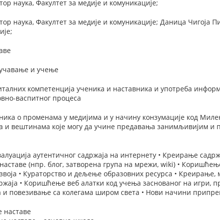
тор наука, Факултет за медије и комуникације;
тор наука, Факултет за медије и комуникације; Даница Чигоја П
ије;
аве
оучавање и учење
талних компетенција ученика и наставника и употреба информ
овно-васпитног процеса
ика о променама у медијима и у начину конзумације код Миле
ма и вештинама које могу да учине предавања занимљивијим и 
алуација аутентичног садржаја на интернету • Креирање садржа
аставе (нпр. блог, затворена група на мрежи, wiki) • Коришће
звоја • Кураторство и дељење образовних ресурса • Креирање,
ржаја • Коришћење веб алатки код учења заснованог на игри, п
 и повезивање са колегама широм света • Нови начини припре
е наставе