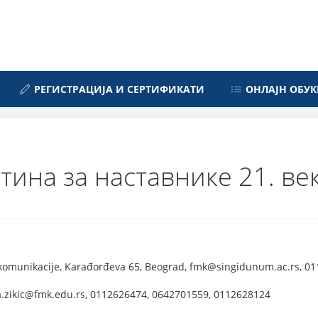
РЕГИСТРАЦИЈА И СЕРТИФИКАТИ
ОНЛАЈН ОБУК
тина за наставнике 21. ве
i komunikacije, Karađorđeva 65, Beograd, fmk@singidunum.ac.rs, 0
a.zikic@fmk.edu.rs, 0112626474, 0642701559, 0112628124