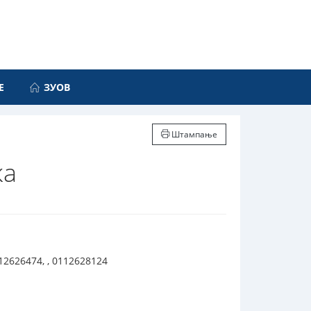
Е
ЗУОВ
Штампање
ка
112626474, , 0112628124