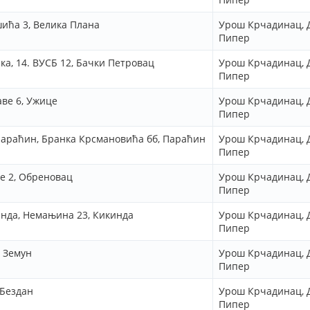
ића 3, Велика Плана
Урош Крчадинац, 
Пипер
ка, 14. ВУСБ 12, Бачки Петровац
Урош Крчадинац, 
Пипер
аве 6, Ужице
Урош Крчадинац, 
Пипер
араћин, Бранка Крсмановића бб, Параћин
Урош Крчадинац, 
Пипер
е 2, Обреновац
Урош Крчадинац, 
Пипер
нда, Немањина 23, Кикинда
Урош Крчадинац, 
Пипер
 Земун
Урош Крчадинац, 
Пипер
 Бездан
Урош Крчадинац, 
Пипер