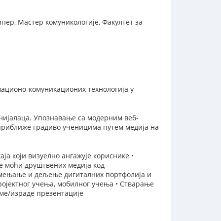
ипер, Мастер комуникологије, Факултет за
ационо-комуникационих технологија у
нијалаца. Упознавање са модерним веб-
приближе градиво ученицима путем медија на
ја који визуелно ангажује кориснике •
ње моћи друштвених медија код
 мењање и дељење дигиталних портфолија и
ројектног учења, мобилног учења • Стварање
ме/израде презентације