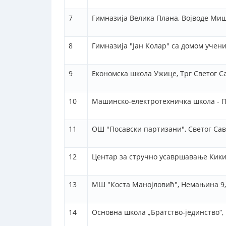
7
Гимназија Велика Плана, Војводе Миш
8
Гимназија "Јан Колар" са домом учени
9
Економска школа Ужице, Трг Светог С
10
Машинско-електротехничка школа - П
11
ОШ "Посавски партизани", Светог Сав
12
Центар за стручно усавршавање Кики
13
МШ "Коста Манојловић", Немањина 9,
14
Основна школа „Братство-јединство“,