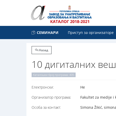
СЕМИНАРИ
Приступ за организаторе
Назад
10 дигиталних веш
Каталошки број програма: 405
Електронски:
Не
Организатор програма:
Fakultet za medije 
Особа за контакт:
Simona Žikić, simon