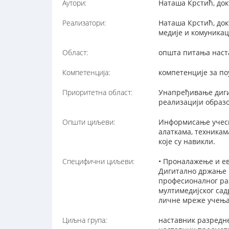
Аутори:
Наташа Крстић, док
Реализатори:
Наташа Крстић, док
медије и комуникац
Област:
општа питања наст
Компетенција:
компетенције за п
Приоритетна област:
Унапређивање диги
реализацији образ
Општи циљеви:
Информисање учесн
алаткама, техника
које су навикли.
Специфични циљеви:
• Проналажење и ев
Дигитално држање н
професионалног ра
мултимедијског сад
личне мреже учења
Циљна група:
наставник разредн