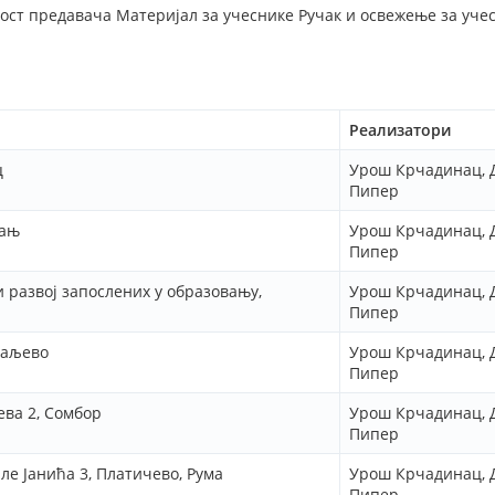
ост предавача Материјал за учеснике Ручак и освежење за уче
Реализатори
ц
Урош Крчадинац, 
Пипер
чањ
Урош Крчадинац, 
Пипер
 развој запослених у образовању,
Урош Крчадинац, 
Пипер
раљево
Урош Крчадинац, 
Пипер
ева 2, Сомбор
Урош Крчадинац, 
Пипер
ле Јанића 3, Платичево, Рума
Урош Крчадинац, 
Пипер