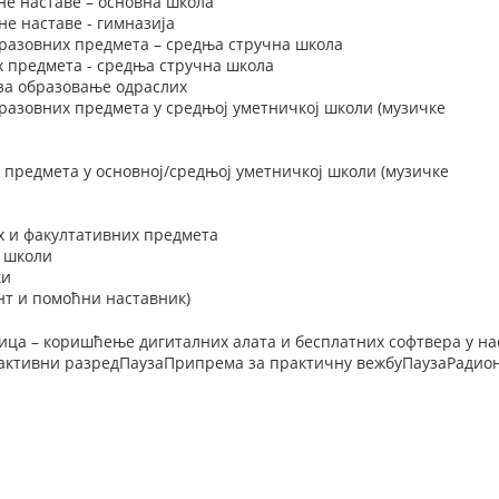
не наставе – основна школа
е наставе - гимназија
разовних предмета – средња стручна школа
х предмета - средња стручна школа
 за образовање одраслих
разовних предмета у средњој уметничкој школи (музичке
 предмета у основној/средњој уметничкој школи (музичке
х и факултативних предмета
у школи
ки
нт и помоћни наставник)
ница – коришћење дигиталних алата и бесплатних софтвера у н
ктивни разредПаузаПрипрема за практичну вежбуПаузаРадион