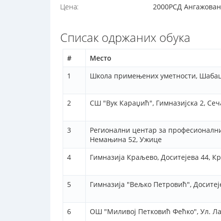
Цена:
2000РСД Ангажован
Списак одржаних обука
#
Место
1
Школа примењених уметности, Шаба
2
СШ "Вук Караџић", Гимназијска 2, Се
3
Регионални центар за професионални
Немањина 52, Ужице
4
Гимназија Краљево, Доситејева 44, К
5
Гимназија "Вељко Петровић", Доситеј
6
ОШ "Миливој Петковић Фећко", Ул. Ла