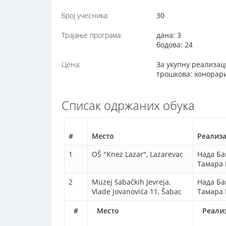
Број учесника:
30
Трајање програма:
дана: 3
бодова: 24
Цена:
За укупну реализаци
трошкова: хонорари
Списак одржаних обука
#
Место
Реализ
1
OŠ "Knez Lazar", Lazarevac
Нада Ба
Тамара 
2
Muzej šabačkih Jevreja,
Нада Ба
Vlade Jovanovića 11, Šabac
Тамара 
#
Место
Реали