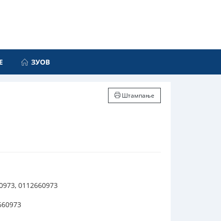
Е
ЗУОВ
Штампање
60973, 0112660973
660973