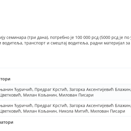
ју семинара (три дана), потребно је 100 000 рсд (5000 рсд је по
 водитеља, транспорт и смештај водитеља, радни материјал за
атори
њанин Ђуричић, Предраг Крстић, Загорка Аксентијевић Блажин,
Цветковић, Милан Кољанин, Милован Писари
њанин Ђуричић, Предраг Крстић, Загорка Аксентијевић Блажин,
Цветковић, Милан Кољанин, Никола Митић, Милован Писари
затори