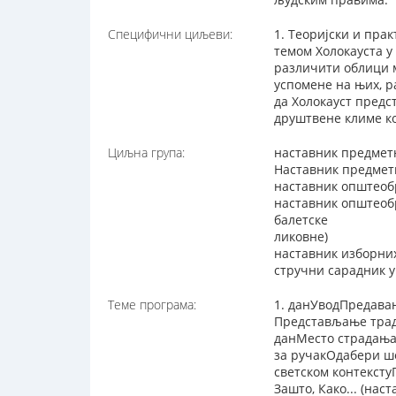
Специфични циљеви:
1. Теоријски и пра
темом Холокауста у
различити облици 
успомене на њих, р
да Холокауст предс
друштвене климе к
Циљна група:
наставник предмет
Наставник предметн
наставник општеоб
наставник општеоб
балетске
ликовне)
наставник изборни
стручни сарадник 
Теме програма:
1. данУводПредавањ
Представљање трад
данМесто страдања
за ручакОдабери ше
светском контексту
Зашто, Како... (на