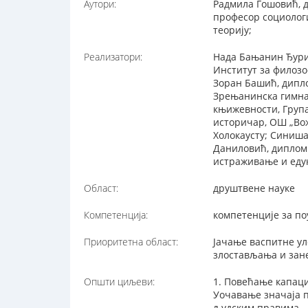
Аутори:
Радмила Гошовић, 
професор социологи
теорију;
Реализатори:
Нада Бањанин Ђури
Институт за филозо
Зоран Башић, дипло
Зрењанинска гимназ
књижевности, Група
историчар, ОШ „Вож
Холокаусту; Синиша
Даниловић, диплом
истраживање и еду
Област:
друштвене науке
Компетенција:
компетенције за п
Приоритетна област:
Јачање васпитне ул
злостављања и за
Општи циљеви:
1. Повећање капаци
Уочавање значаја п
људским правима.