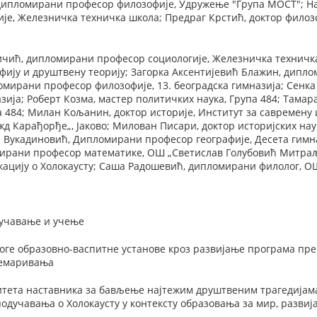
дипломирани професор филозофије, Удружење "Група МОСТ"; 
је, Железничка техничка школа; Предраг Крстић, доктор филоз
чић, дипломирани професор социологије, Железничка техничка 
фију и друштвену теорију; Загорка Аксентијевић Блажин, дипл
мирани професор филозофије, 13. београдска гимназија; Сенка
ија; Роберт Козма, мастер политичких наука, Група 484; Тама
 484; Милан Кољанин, доктор историје, Институт за савремену
д Карађорђе„, Јаково; Милован Писари, доктор историјских нау
 Вукадиновић, Дипломирани професор географије, Десета гимна
ирани професор математике, ОШ „Светислав Голубовић Митраље
кацију о Холокаусту; Саша Радошевић, дипломирани филолог, 
оучавање и учење
оге образовно-васпитне установе кроз развијање програма пр
немаривања
тета наставника за бављење најтежим друштвеним трагедијама 
одучавања о Холокаусту у контексту образовања за мир, развиј