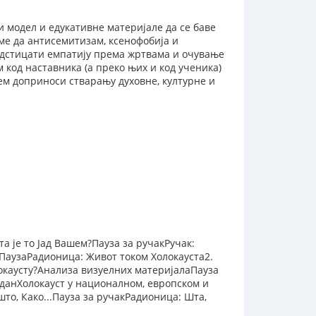
и модел и едукативне материјале да се баве
оме да антисемитизам, ксенофобија и
дстицати емпатију према жртвама и очување
 код наставника (а преко њих и код ученика)
ем доприноси стварању духовне, културне и
а је то Јад Вашем?Пауза за ручакРучак:
ПаузаРадионица: Живот током Холокауста2.
окаусту?Анализа визуелних материјалаПауза
данХолокауст у националном, европском и
што, Како...Пауза за ручакРадионица: Шта,