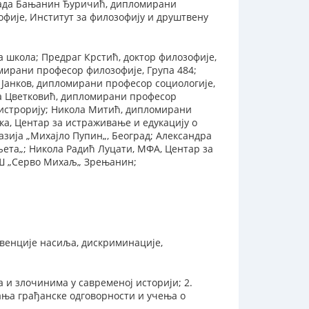
Нада Бањанин Ђуричић, дипломирани
офије, Институт за филозофију и друштвену
школа; Предраг Крстић, доктор филозофије,
омирани професор филозофије, Група 484;
 Јанков, дипломирани професор социологије,
ра Цветковић, дипломирани професор
 истрорију; Никола Митић, дипломирани
ка, Центар за истраживање и едукацију о
зија „Михајло Пупин„, Београд; Александра
та„; Никола Радић Луцати, МФА, Центар за
ОШ „Серво Михаљ„ Зрењанин;
евенције насиља, дискриминације,
и злочинима у савременој историји; 2.
ања грађанске одговорности и учења о