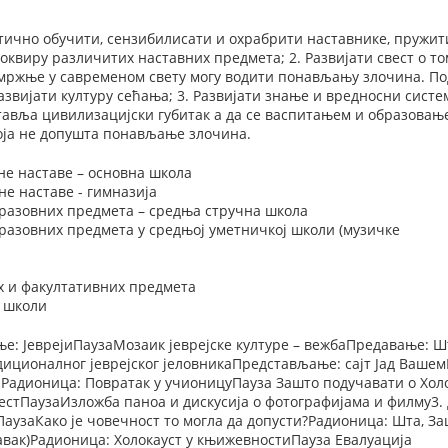
ктично обучити, сензибилисати и охрабрити наставнике, пружит
 оквиру различитих наставних предмета; 2. Развијати свест о т
мржње у савременом свету могу водити понављању злочина. По
азвијати културу сећања; 3. Развијати знање и вредносни систем
тавља цивилизацијски губитак а да се васпитањем и образовањ
оја не допушта понављање злочина.
не наставе – основна школа
е наставе - гимназија
разовних предмета – средња стручна школа
разовних предмета у средњој уметничкој школи (музичке
х и факултативних предмета
у школи
е: ЈеврејиПаузаМозаик јеврејске културе – вежбаПредавање: Шт
иционалног јеврејског јеловникаПредстављање: сајт Јад Вашем
Радионица: Повратак у учионицуПауза Зашто подучавати о Хол
стПаузаИзложба паноа и дискусија о фотографијама и филму3. 
ПаузаКако је човечност то могла да допусти?Радионица: Шта, За
ставак)Радионица: Холокауст у књижевностиПауза Евалуација