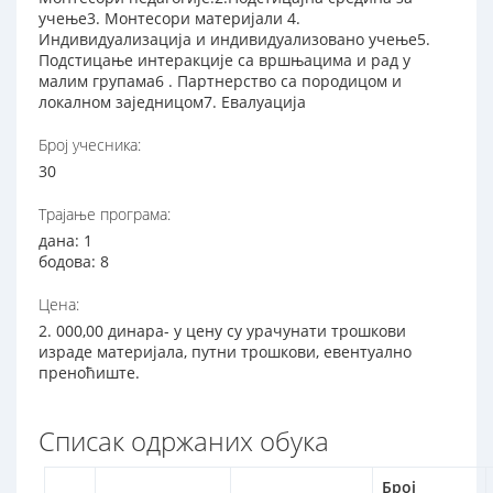
учење3. Монтесори материјали 4.
Индивидуализација и индивидуализовано учење5.
Подстицање интеракције са вршњацима и рад у
малим групама6 . Партнерство са породицом и
локалном заједницом7. Евалуација
Број учесника:
30
Трајање програма:
дана: 1
бодова: 8
Цена:
2. 000,00 динара- у цену су урачунати трошкови
израде материјала, путни трошкови, евентуално
преноћиште.
Списак одржаних обука
Број