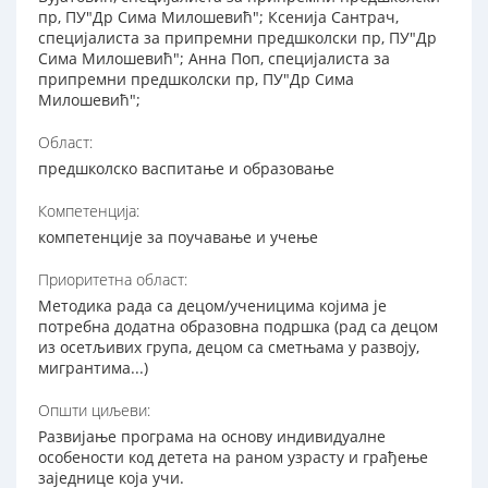
пр, ПУ"Др Сима Милошевић"; Ксенија Сантрач,
специјалиста за припремни предшколски пр, ПУ"Др
Сима Милошевић"; Анна Поп, специјалиста за
припремни предшколски пр, ПУ"Др Сима
Милошевић";
Област:
предшколско васпитање и образовање
Компетенција:
компетенције за поучавање и учење
Приоритетна област:
Методика рада са децом/ученицима којима је
потребна додатна образовна подршка (рад са децом
из осетљивих група, децом са сметњама у развоју,
мигрантима...)
Општи циљеви:
Развијање програма на основу индивидуалне
особености код детета на раном узрасту и грађење
заједнице која учи.