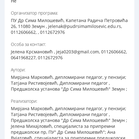
Не
Организатор програма:
ПУ Др Сима Милошевић, Капетана Радича Петровића
26, 11080 Земун , jelenak@pudrsimamilosevic.edu.rs,
0112606662, , 0112672976
Особа за контакт:
Јелена Крсмановић , jeja0203@gmail.com, 0112606662,
0641968227, 0112672976
Аутори:
Мирјана Марковић, дипломирани педагог, у пензији;
Татјана Ристивојевић, Дипломирани педагог ,
Предшколска установа "Др Сима Милошевић" Земун ;
Реализатори:
Мирјана Марковић, дипломирани педагог, у пензији;
Татјана Ристивојевић, Дипломирани педагог ,
Предшколска установа "Др Сима Милошевић" Земун ;
Јелена Михајловић, специјалиста за припремни
предшколски пр, ПУ" Др Сима Милошевић"; Ана
Вујатовић, специјалиста за припремни предшколски