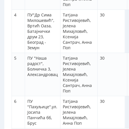
Поп
4
ПУ"Др Сима
Татјана
30
Милошевић",
Ристивојевић,
Вртић Оаза,
Јелена
Батајнички
Михајловић,
друм 23,
Ксенија
Београд -
Сантрач, Анна
Земун
Поп
5
ПУ "Наша
Татјана
30
радост",
Ристивојевић,
Болничка 3,
Јелена
Александровац
Михајловић,
Ксенија
Сантрач, Анна
Поп
6
ПУ
Татјана
30
"Пахуљице",ул.
Ристивојевић,
Јосипа
Јелена
Панчића бб,
Михајловић,
Брус
Анна Поп