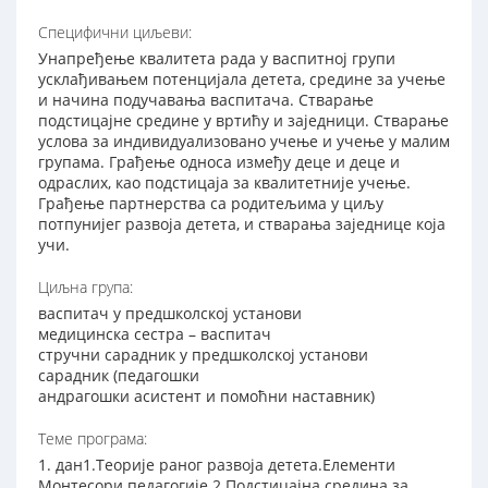
Специфични циљеви:
Унапређење квалитета рада у васпитној групи
усклађивањем потенцијала детета, средине за учење
и начина подучавања васпитача. Стварање
подстицајне средине у вртићу и заједници. Стварање
услова за индивидуализовано учење и учење у малим
групама. Грађење односа између деце и деце и
одраслих, као подстицаја за квалитетније учење.
Грађење партнерства са родитељима у циљу
потпунијег развоја детета, и стварања заједнице која
учи.
Циљна група:
васпитач у предшколској установи
медицинска сестра – васпитач
стручни сарадник у предшколској установи
сарадник (педагошки
андрагошки асистент и помоћни наставник)
Теме програма:
1. дан1.Теорије раног развоја детета.Елементи
Монтесори педагогије.2.Подстицајна средина за