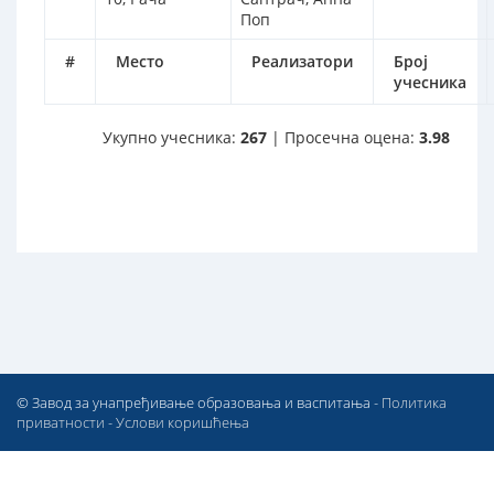
Поп
#
Место
Реализатори
Број
учесника
Укупно учесника:
267
| Просечна оцена:
3.98
© Завод за унапређивање образовања и васпитања -
Политика
приватности
-
Услови коришћења