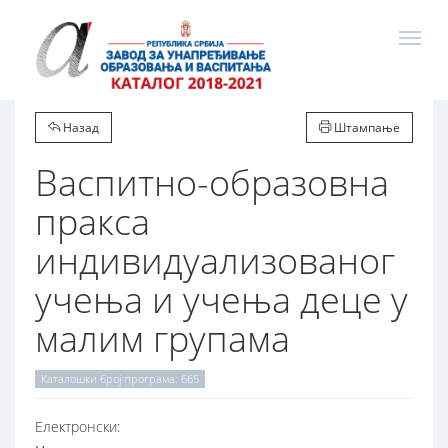
Назад
Штампање
Васпитно-образовна
пракса
индивидуализованог
учења и учења деце у
малим групама
Каталошки број програма: 665
Електронски: