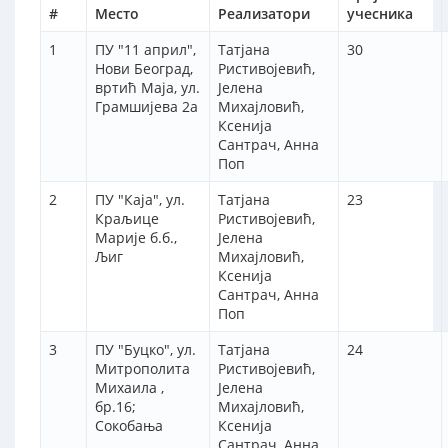
#
Место
Реализатори
учесника
1
ПУ "11 април",
Татјана
30
Нови Београд,
Ристивојевић,
вртић Маја, ул.
Јелена
Грамшијева 2а
Михајловић,
Ксенија
Сантрач, Анна
Поп
2
ПУ "Каја", ул.
Татјана
23
Краљице
Ристивојевић,
Марије б.б.,
Јелена
Љиг
Михајловић,
Ксенија
Сантрач, Анна
Поп
3
ПУ "Буцко", ул.
Татјана
24
Митрополита
Ристивојевић,
Михаила ,
Јелена
бр.16;
Михајловић,
Сокобања
Ксенија
Сантрач, Анна