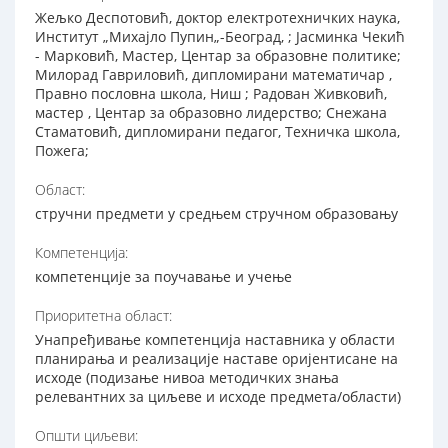
Жељко Деспотовић, доктор електротехничких наука,
Институт „Михајло Пупин„-Београд, ; Јасминка Чекић
- Марковић, Мастер, Центар за образовне политике;
Милорад Гавриловић, дипломирани математичар ,
Правно пословна школа, Ниш ; Радован Живковић,
мастер , Центар за образовно лидерство; Снежана
Стаматовић, дипломирани педагог, Техничка школа,
Пожега;
Област:
стручни предмети у средњем стручном образовању
Компетенција:
компетенције за поучавање и учење
Приоритетна област:
Унапређивање компетенција наставника у области
планирања и реализације наставе оријентисане на
исходе (подизање нивоа методичких знања
релевантних за циљеве и исходе предмета/области)
Општи циљеви: