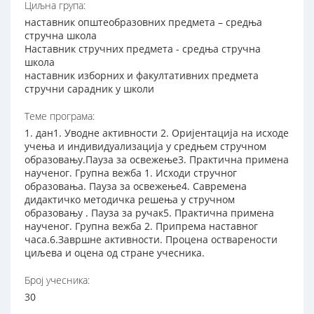
Циљна група:
наставник општеобразовних предмета – средња
стручна школа
Наставник стручних предмета - средња стручна
школа
наставник изборних и факултативних предмета
стручни сарадник у школи
Теме програма:
1. дан1. Уводне активности 2. Оријентација на исходе
учења и индивидуализација у средњем стручном
образовању.Пауза за освежење3. Практична примена
наученог. Групна вежба 1. Исходи стручног
образовања. Пауза за освежење4. Савремена
дидактичко методичка решења у стручном
образовању . Пауза за ручак5. Практична примена
наученог. Групна вежба 2. Припрема наставног
часа.6.Завршне активности. Процена остварености
циљева и оцена од стране учесника.
Број учесника:
30