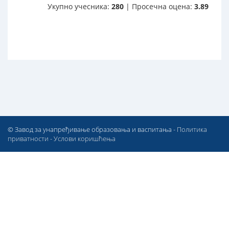
Укупно учесника:
280
| Просечна оцена:
3.89
© Завод за унапређивање образовања и васпитања -
Политика
приватности
-
Услови коришћења