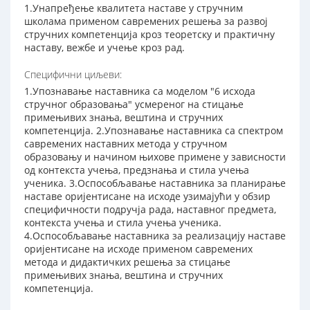
1.Унапређење квалитета наставе у стручним
школама применом савремених решења за развој
стручних компетенција кроз теоретску и практичну
наставу, вежбе и учење кроз рад.
Специфични циљеви:
1.Упознавање наставника са моделом "6 исхода
стручног образовања" усмереног на стицање
примењивих знања, вештина и стручних
компетенција. 2.Упознавање наставника са спектром
савремених наставних метода у стручном
образовању и начином њихове примене у зависности
од контекста учења, предзнања и стила учења
ученика. 3.Оспособљавање наставника за планирање
наставе оријентисане на исходе узимајући у обзир
специфичности подручја рада, наставног предмета,
контекста учења и стила учења ученика.
4.Оспособљавање наставника за реализацију наставе
оријентисане на исходе применом савремених
метода и дидактичких решења за стицање
примењивих знања, вештина и стручних
компетенција.