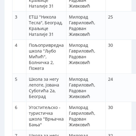
Краљице
Радован
Наталије 31
Живковић
3
ЕТШ "Никола
Милорад
25
Тесла", Београд,
Гавриловић,
Краљице
Радован
Наталије 31
Живковић
4
Пољопривредна
Милорад
30
школа "Љубо
Гавриловић,
Мићић",
Радован
Болничка 2,
Живковић
Пожега
5
Школа за негу
Милорад
24
лепоте, Јована
Гавриловић,
Суботића 2а,
Радован
Београд
Живковић
6
Угоститељско -
Милорад
30
туристичка
Гавриловић,
школа "Врњачка
Радован
Бања"
Живковић
7
Школа за негу
Милорад
32