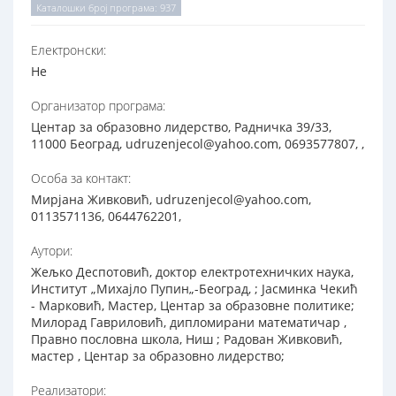
Каталошки број програма: 937
Електронски:
Не
Организатор програма:
Центар за образовно лидерство, Радничка 39/33,
11000 Београд, udruzenjecol@yahoo.com, 0693577807, ,
Особа за контакт:
Мирјана Живковић, udruzenjecol@yahoo.com,
0113571136, 0644762201,
Аутори:
Жељко Деспотовић, доктор електротехничких наука,
Институт „Михајло Пупин„-Београд, ; Јасминка Чекић
- Марковић, Мастер, Центар за образовне политике;
Милорад Гавриловић, дипломирани математичар ,
Правно пословна школа, Ниш ; Радован Живковић,
мастер , Центар за образовно лидерство;
Реализатори: