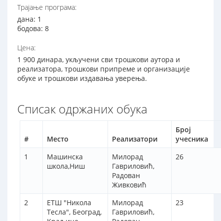
Трајање програма:
дана: 1
бодова: 8
Цена:
1 900 динара, укључени сви трошкови аутора и
реализатора, трошкови припреме и организације
обуке и трошкови издавања уверења.
Списак одржаних обука
Број
#
Место
Реализатори
учесника
1
Машинска
Милорад
26
школа,Ниш
Гавриловић,
Радован
Живковић
2
ЕТШ "Никола
Милорад
23
Тесла", Београд,
Гавриловић,