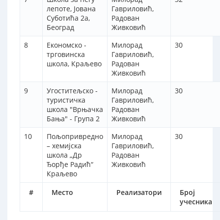
лепоте, Јована
Гавриловић,
Суботића 2а,
Радован
Београд
Живковић
8
Економско -
Милорад
30
трговинска
Гавриловић,
школа, Краљево
Радован
Живковић
9
Угоститељско -
Милорад
30
туристичка
Гавриловић,
школа "Врњачка
Радован
Бања" - Група 2
Живковић
10
Пољопривредно
Милорад
30
– хемијска
Гавриловић,
школа „Др
Радован
Ђорђе Радић“
Живковић
Краљево
#
Место
Реализатори
Број
учесника