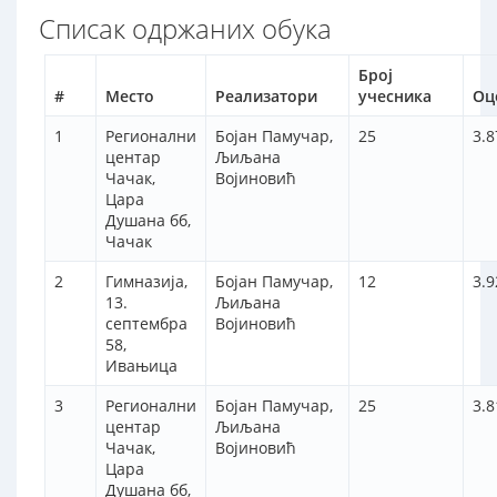
Списак одржаних обука
Број
#
Место
Реализатори
учесника
Оц
1
Регионални
Бојан Памучар,
25
3.8
центар
Љиљана
Чачак,
Војиновић
Цара
Душана бб,
Чачак
2
Гимназија,
Бојан Памучар,
12
3.9
13.
Љиљана
септембра
Војиновић
58,
Ивањица
3
Регионални
Бојан Памучар,
25
3.8
центар
Љиљана
Чачак,
Војиновић
Цара
Душана бб,