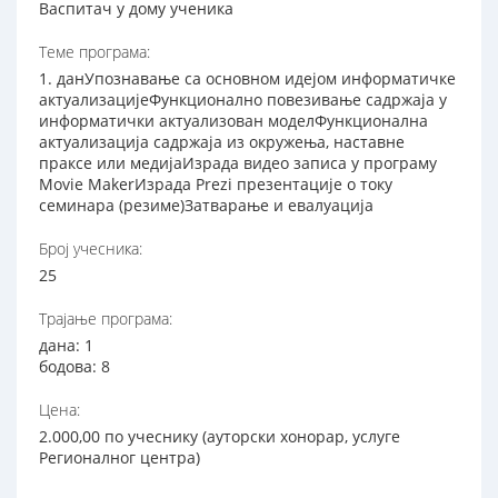
Васпитач у дому ученика
Теме програма:
1. данУпознавање са основном идејом информатичке
актуализацијеФункционално повезивање садржаја у
информатички актуализован моделФункционална
актуализација садржаја из окружења, наставне
праксе или медијаИзрада видео записа у програму
Movie MakerИзрада Prezi презентације о току
семинара (резиме)Затварање и евалуација
Број учесника:
25
Трајање програма:
дана: 1
бодова: 8
Цена:
2.000,00 по учеснику (ауторски хонорар, услуге
Регионалног центра)