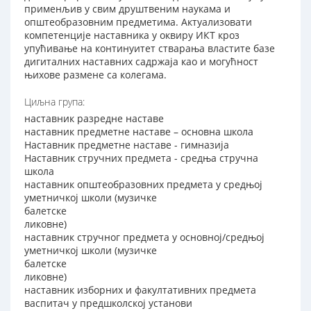
применљив у свим друштвеним наукама и
општеобразовним предметима. Актуализовати
компетенције наставника у оквиру ИКТ кроз
упућивање на континуитет стварања властите базе
дигиталних наставних садржаја као и могућност
њихове размене са колегама.
Циљна група:
наставник разредне наставе
наставник предметне наставе – основна школа
Наставник предметне наставе - гимназија
Наставник стручних предмета - средња стручна
школа
наставник општеобразовних предмета у средњој
уметничкој школи (музичке
балетске
ликовне)
наставник стручног предмета у основној/средњој
уметничкој школи (музичке
балетске
ликовне)
наставник изборних и факултативних предмета
васпитач у предшколској установи