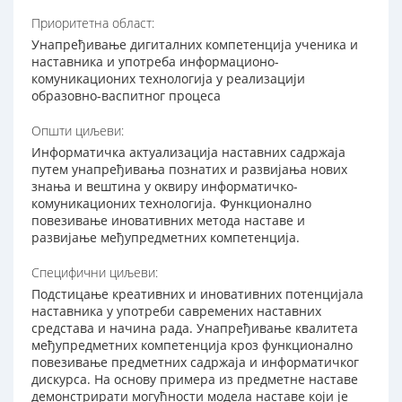
Приоритетна област:
Унапређивање дигиталних компетенција ученика и
наставника и употреба информационо-
комуникационих технологија у реализацији
образовно-васпитног процеса
Општи циљеви:
Информатичка актуализација наставних садржаја
путем унапређивања познатих и развијања нових
знања и вештина у оквиру информатичко-
комуникационих технологија. Функционално
повезивање иновативних метода наставе и
развијање међупредметних компетенција.
Специфични циљеви:
Подстицање креативних и иновативних потенцијала
наставника у употреби савремених наставних
средстава и начина рада. Унапређивање квалитета
међупредметних компетенција кроз функционално
повезивање предметних садржаја и информатичког
дискурса. На основу примера из предметне наставе
демонстрирати могућности модела наставе који је