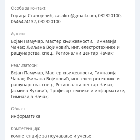
Особа за контакт:
Горица Станојевић, cacakrc@gmail.com, 032320100,
0646424132, 032320100
Аутори:
Бојан Памучар, Мастер књижевности, Гимназија
Чачак; Љиљана Војиновић, инг. електротехнике и
рашунарства, спец., Регионални центар Чачак;
Реализатори:
Бојан Памучар, Мастер књижевности, Гимназија
Чачак; Љиљана Војиновић, инг. електротехнике и
рашунарства, спец., Регионални центар Чачак;
Јасмина Вуковић, Професор технике и информатике,
Гимназија Чачак;
Област:
информатика
Компетенција:
компетенције за поучавање и учење