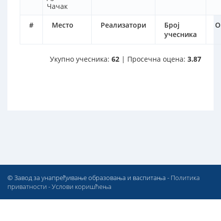
Чачак
#
Место
Реализатори
Број
О
учесника
Укупно учесника:
62
| Просечна оцена:
3.87
© Завод за унапређивање образовања и васпитања -
Политика
приватности
-
Услови коришћења