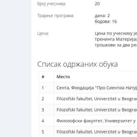
Број учесника:
20
Трајање програма:
дана: 2
бодова: 16
Цена:
Цена по учеснику ј
тренинга Материјал
трошкови за два р
Списак одржаних обука
#
Место
1
Сента, Фондација "Про Сиентиа Нату
2
Filozofski fakultet, Univerzitet u Beogr
3
Filozofski fakultet, Univerzitet u Beogr
4
Филозофски факултет, Универзитет у
5
Filozofski fakultet, Univerzitet u Beogr