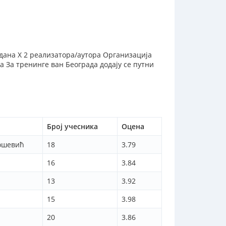
 дана X 2 реализатора/аутора Организација
 За тренинге ван Београда додају се путни
Број учесника
Оцена
ошевић
18
3.79
16
3.84
13
3.92
15
3.98
20
3.86