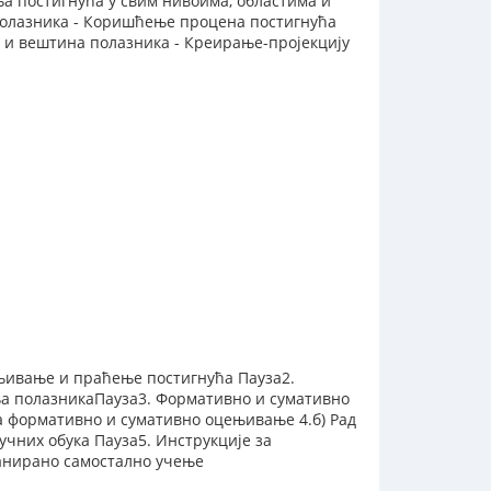
ња постигнућа у свим нивоима, областима и
полазника - Коришћење процена постигнућа
а и вештина полазника - Креирање-пројекцију
њивање и праћење постигнућа Пауза2.
а полазникаПауза3. Формативно и сумативно
за формативно и сумативно оцењивање 4.б) Рад
чних обука Пауза5. Инструкције за
ланирано самостално учење