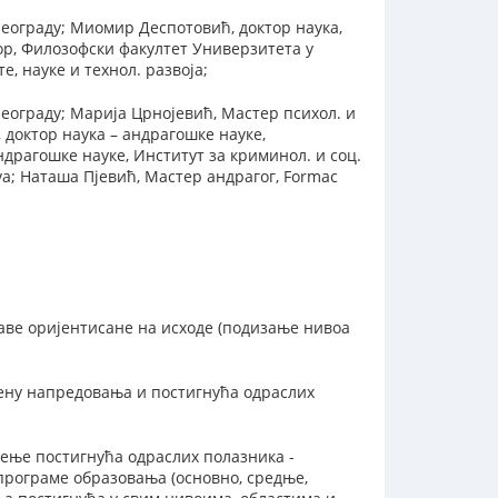
еограду; Миомир Деспотовић, доктор наука,
ор, Филозофски факултет Универзитета у
 науке и технол. развоја;
еограду; Марија Црнојевић, Мастер психол. и
доктор наука – андрагошке науке,
ндрагошке науке, Институт за криминол. и соц.
va; Наташа Пјевић, Мастер андрагог, Formac
ве оријентисане на исходе (подизање нивоа
ену напредовања и постигнућа одраслих
ење постигнућа одраслих полазника -
 програме образовања (основно, средње,