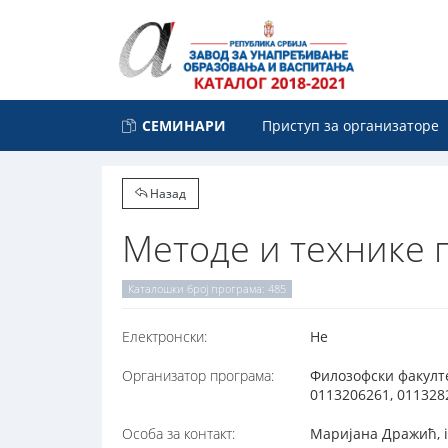
СЕМИНАРИ
Приступ за организаторе
Назад
Методе и технике 
Каталошки број програма: 485
Електронски:
Не
Организатор програма:
Филозофски факултет
0113206261, 011328
Особа за контакт:
Маријана Дражић, i