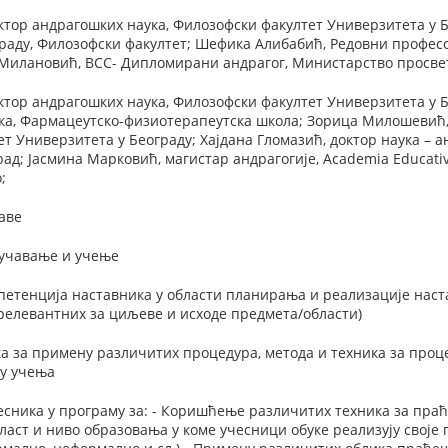
тор андрагошких наука, Филозофски факултет Универзитета у Б
раду, Филозофски факултет; Шефика Алибабић, Редовни профес
Милановић, ВСС- Дипломирани андрагог, Министарство просвете,
тор андрагошких наука, Филозофски факултет Универзитета у Б
ка, Фармацеутско-физиотерапеутска школа; Зорица Милошевић, 
т Универзитета у Београду; Хајдана Гломазић, доктор наука – а
ад; Јасмина Марковић, магистар андрагогије, Аcademia Educati
;
аве
оучавање и учење
етенција наставника у области планирања и реализације наста
релевантних за циљеве и исходе предмета/области)
а за примену различитих процедура, метода и техника за проц
су учења
сника у програму за: - Коришћење различитих техника за праћ
ласт и ниво образовања у коме учесници обуке реализују своје