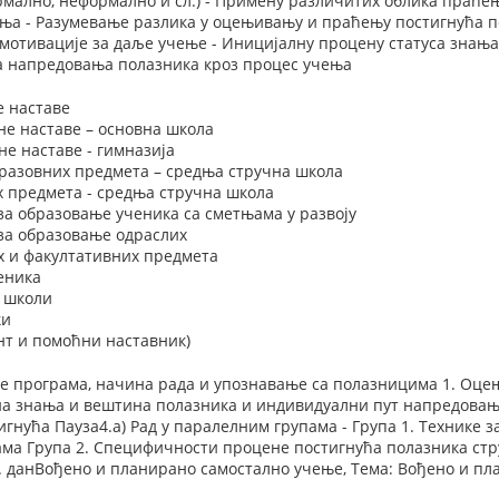
рмално, неформално и сл.) - Примену различитих облика праће
ња - Разумевање разлика у оцењивању и праћењу постигнућа 
ј мотивације за даље учење - Иницијалну процену статуса знањ
а напредовања полазника кроз процес учења
е наставе
не наставе – основна школа
е наставе - гимназија
разовних предмета – средња стручна школа
х предмета - средња стручна школа
за образовање ученика са сметњама у развоју
 за образовање одраслих
х и факултативних предмета
еника
у школи
ки
нт и помоћни наставник)
е програма, начина рада и упознавање са полазницима 1. Оце
а знања и вештина полазника и индивидуални пут напредовањ
нућа Пауза4.a) Рад у паралелним групама - Група 1. Технике 
ма Група 2. Специфичности процене постигнућа полазника стру
. данВођено и планирано самостално учење, Тема: Вођено и п