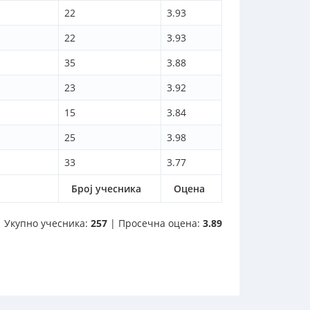
22
3.93
22
3.93
35
3.88
23
3.92
15
3.84
25
3.98
33
3.77
Број учесника
Оцена
Укупно учесника:
257
| Просечна оцена:
3.89