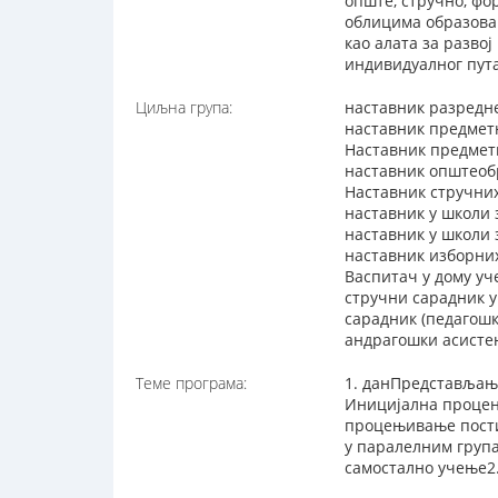
опште, стручно, фо
облицима образова
као алата за разво
индивидуалног пут
Циљна група:
наставник разредн
наставник предмет
Наставник предметн
наставник општеоб
Наставник стручни
наставник у школи 
наставник у школи
наставник изборни
Васпитач у дому уч
стручни сарадник 
сарадник (педагош
андрагошки асисте
Теме програма:
1. данПредстављањ
Иницијална процен
процењивање постиг
у паралелним група
самостално учење2