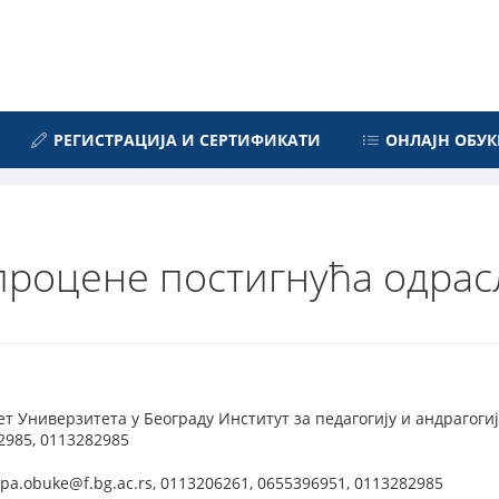
РЕГИСТРАЦИЈА И СЕРТИФИКАТИ
ОНЛАЈН ОБУК
процене постигнућа одрас
 Универзитета у Београду Институт за педагогију и андрагогију,
2985, 0113282985
pa.obuke@f.bg.ac.rs, 0113206261, 0655396951, 0113282985