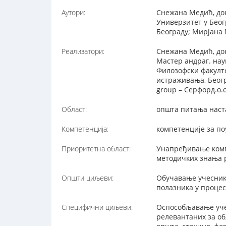
Аутори:
Снежана Медић, док
Универзитет у Беог
Београду; Мирјана 
Реализатори:
Снежана Медић, док
Мастер андраг. нау
Филозофски факулте
истраживања, Беогр
group – Серфорд.о.о
Област:
општа питања наст
Компетенција:
компетенције за п
Приоритетна област:
Унапређивање комп
методичких знања 
Општи циљеви:
Обучавање учесник
полазника у проце
Специфични циљеви:
Оспособљавање уче
релевантаних за об