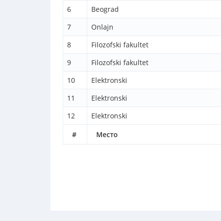
6
Beograd
7
Onlajn
8
Filozofski fakultet
9
Filozofski fakultet
10
Elektronski
11
Elektronski
12
Elektronski
#
Место