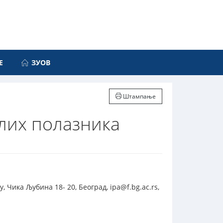
Е
ЗУОВ
Штампање
лих полазника
 Чика Љубина 18- 20, Београд, ipa@f.bg.ac.rs,