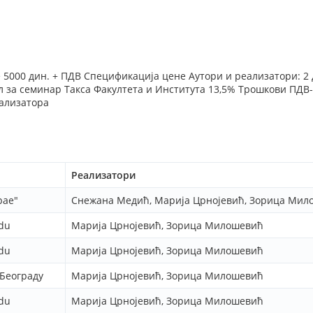
е 5000 дин. + ПДВ Спецификација цене Аутори и реализатори: 2
 за семинар Такса Факултета и Института 13,5% Трошкови ПДВ-а
еализатора
Реализатори
рае"
Снежана Медић, Марија Црнојевић, Зорица Мил
adu
Марија Црнојевић, Зорица Милошевић
adu
Марија Црнојевић, Зорица Милошевић
 Београду
Марија Црнојевић, Зорица Милошевић
adu
Марија Црнојевић, Зорица Милошевић