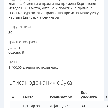
хватања белешки и практична примена Корнеловог
метода ПЗ3П метод читања и практична примена
ПЗ3П метода читања Практична примена Мапе ума у
настави Евалуација семинара
Број учесника:
30
Трајање програма:
дана: 1
бодова: 8
Цена:
1.400,00 динара по полазнику
Списак одржаних обука
Број
#
Место
Реализатори
учесника
О
1
Центар за
Дејан Цакић,
30
3