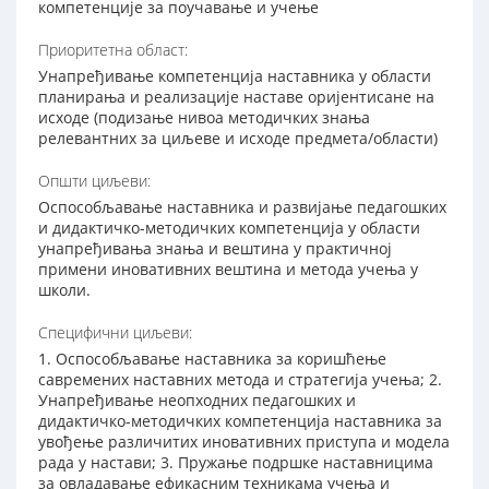
компетенције за поучавање и учење
Приоритетна област:
Унапређивање компетенција наставника у области
планирања и реализације наставе оријентисане на
исходе (подизање нивоа методичких знања
релевантних за циљеве и исходе предмета/области)
Општи циљеви:
Оспособљавање наставника и развијање педагошких
и дидактичко-методичких компетенција у области
унапређивања знања и вештина у практичној
примени иновативних вештина и метода учења у
школи.
Специфични циљеви:
1. Оспособљавање наставника за коришћење
савремених наставних метода и стратегија учења; 2.
Унапређивање неопходних педагошких и
дидактичко-методичких компетенција наставника за
увођење различитих иновативних приступа и модела
рада у настави; 3. Пружање подршке наставницима
за овладавање ефикасним техникама учења и