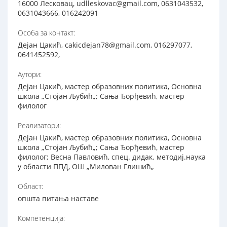
16000 Лесковац, udlleskovac@gmail.com, 0631043532,
0631043666, 016242091
Особа за контакт:
Дејан Цакић, cakicdejan78@gmail.com, 016297077,
0641452592,
Аутори:
Дејан Цакић, мастер образовних политика, Основна
школа „Стојан Љубић„; Сања Ђорђевић, мастер
филолог
Реализатори:
Дејан Цакић, мастер образовних политика, Основна
школа „Стојан Љубић„; Сања Ђорђевић, мастер
филолог; Весна Павловић, спец. дидак. методиј.наука
у области ППД, ОШ „Милован Глишић„
Област:
општа питања наставе
Компетенција: