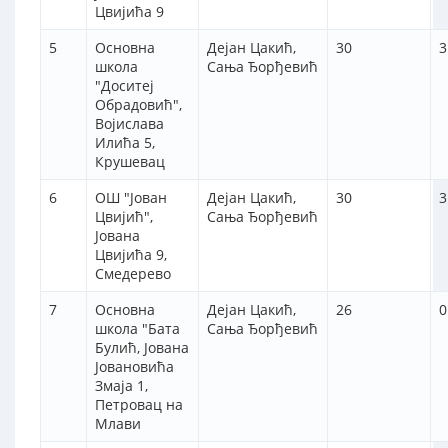
Цвијића 9
5
Основна
Дејан Цакић,
30
3
школа
Сања Ђорђевић
"Доситеј
Обрадовић",
Војислава
Илића 5,
Крушевац
6
ОШ "Јован
Дејан Цакић,
30
3
Цвијић",
Сања Ђорђевић
Јована
Цвијића 9,
Смедерево
7
Основна
Дејан Цакић,
26
0
школа "Бата
Сања Ђорђевић
Булић, Јована
Јовановића
Змаја 1,
Петровац на
Млави