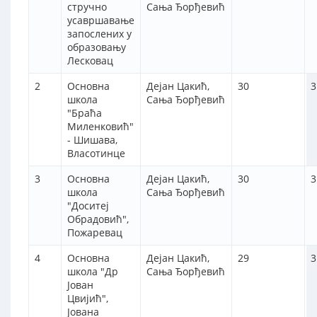
стручно
Сања Ђорђевић
усавршавање
запослених у
образовању
Лесковац
2
Основна
Дејан Цакић,
30
3
школа
Сања Ђорђевић
"Браћа
Миленковић"
- Шишава,
Власотинце
3
Основна
Дејан Цакић,
30
3
школа
Сања Ђорђевић
"Доситеј
Обрадовић",
Пожаревац
4
Основна
Дејан Цакић,
29
3
школа "Др
Сања Ђорђевић
Јован
Цвијић",
Јована