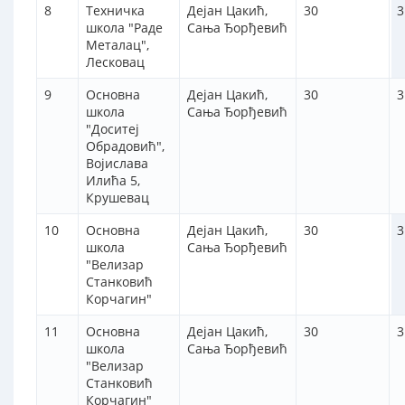
8
Техничка
Дејан Цакић,
30
3
школа "Раде
Сања Ђорђевић
Металац",
Лесковац
9
Основна
Дејан Цакић,
30
3
школа
Сања Ђорђевић
"Доситеј
Обрадовић",
Војислава
Илића 5,
Крушевац
10
Основна
Дејан Цакић,
30
3
школа
Сања Ђорђевић
"Велизар
Станковић
Корчагин"
11
Основна
Дејан Цакић,
30
3
школа
Сања Ђорђевић
"Велизар
Станковић
Корчагин"