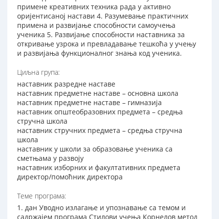
примене креативних техника рада у активно
оријентисаној настави 4. Разумевање практичних
примена и развијање способности самоучења
ученика 5. Развијање способности наставника за
откривање узрока и превладавање тешкоћа у учењу
и развијања функционалног знања код ученика.
Циљна група:
наставник разредне наставе
наставник предметне наставе – основна школа
наставник предметне наставе – гимназија
наставник општеобразовних предмета – средња
стручна школа
наставник стручних предмета – средња стручна
школа
наставник у школи за образовање ученика са
сметњама у развоју
наставник изборних и факултативних предмета
директор/помоћник директора
Теме програма:
1. дан Уводно излагање и упознавање са темом и
садржајем програма Стилови учења Корнелов метод