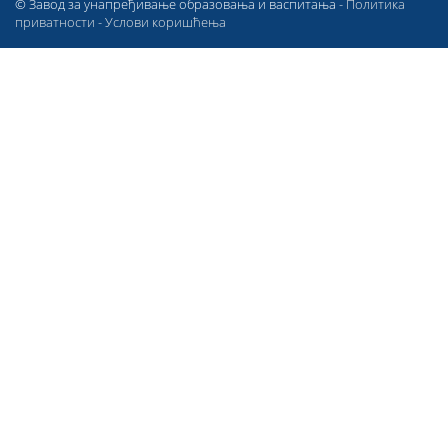
© Завод за унапређивање образовања и васпитања -
Политика
приватности
-
Услови коришћења