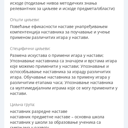
исходе (подизање нивоа методичких знања
релевантних за циљеве и исходе предмета/области)
Општи циљеви:
Повећање ефикасности наставе унапређивањем
компентенција наставника за поучавање и учење
применом различитих игара у настави.
Специфични циљеви:
Размена искустава о примени игара у настави;
Упознавање наставника са значајем и врстама игара
које можемо применити у настави; Упознавање и
оспособљавање наставника за израду различитих
игара. Обучавање наставника за примену игара у
различитим етапама часа; Упознавање наставника
са мултимедијалним играма које се могу применити у
настави.
Циљна група:
наставник разредне наставе
наставник предметне наставе – основна школа
наставник у школи за образовање ученика са
сметњама у развоју