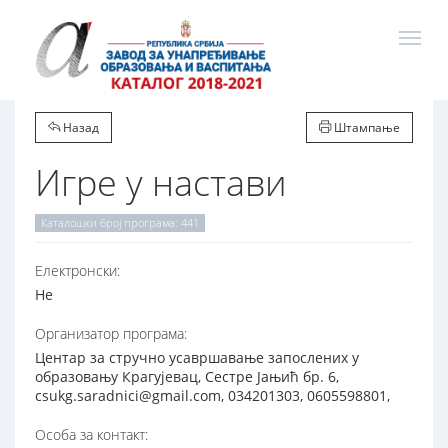
Назад
Штампање
Игре у настави
Каталошки број програма: 441
Електронски:
Не
Организатор програма:
Центар за стручно усавршавање запослених у
образовању Крагујевац, Сестре Јањић бр. 6,
csukg.saradnici@gmail.com, 034201303, 0605598801,
Особа за контакт: