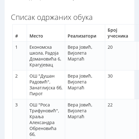
Списак одржаних обука
Број
#
Место
Реализатори
учесника
1
Економска
Вера Јовић,
20
школа, Радоја
Вијолета
Домановића 6,
Мартаћ
Крагујевац
2
ОШ "Душан
Вера Јовић,
30
Радовић",
Вијолета
Занатлијска бб,
Мартаћ
Пирот
3
OШ "Роса
Вера Јовић,
22
Трифуновић",
Вијолета
Краља
Мартаћ
Александра
Обреновића
бб,