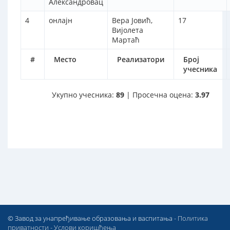
Александровац
4
онлајн
Вера Јовић,
17
Вијолета
Мартаћ
#
Место
Реализатори
Број
учесника
Укупно учесника:
89
| Просечна оцена:
3.97
© Завод за унапређивање образовања и васпитања -
Политика
приватности
-
Услови коришћења