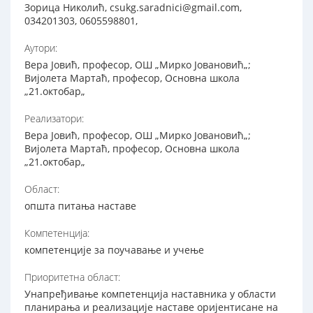
Зорица Николић, csukg.saradnici@gmail.com,
034201303, 0605598801,
Аутори:
Вера Јовић, професор, ОШ „Мирко Јовановић„;
Вијолета Мартаћ, професор, Основна школа
„21.октобар„
Реализатори:
Вера Јовић, професор, ОШ „Мирко Јовановић„;
Вијолета Мартаћ, професор, Основна школа
„21.октобар„
Област:
општа питања наставе
Компетенција:
компетенције за поучавање и учење
Приоритетна област:
Унапређивање компетенција наставника у области
планирања и реализације наставе оријентисане на