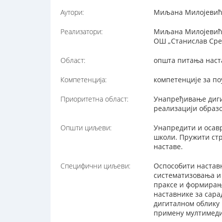
Аутори:
Миљана Милојевић,
Реализатори:
Миљана Милојевић, 
ОШ „Станислав Сре
Област:
општа питања наст
Компетенција:
компетенције за п
Приоритетна област:
Унапређивање диги
реализацији образ
Општи циљеви:
Унапредити и осавр
школи. Пружити ст
наставе.
Специфични циљеви:
Оспособити наставн
систематизовања и 
праксе и формирање
наставнике за сар
дигиталном облику 
примену мултимедиј