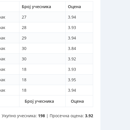
Број учесника
Оцена
рак
27
3.94
рак
28
3.93
рак
29
3.94
рак
30
3.84
рак
30
3.92
рак
18
3.93
рак
18
3.95
рак
18
3.94
Број учесника
Оцена
Укупно учесника:
198
| Просечна оцена:
3.92