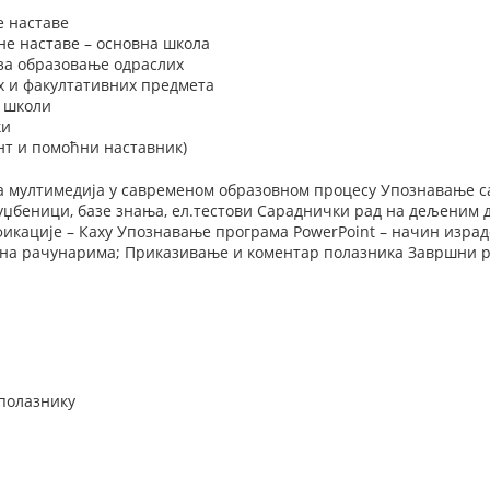
е наставе
не наставе – основна школа
 за образовање одраслих
х и факултативних предмета
у школи
ки
нт и помоћни наставник)
га мултимедија у савременом образовном процесу Упознавање с
 уџбеници, базе знања, ел.тестови Сараднички рад на дељеним
икације – Каху Упознавање програма PowerPoint – начин изра
на рачунарима; Приказивање и коментар полазника Завршни ра
 полазнику