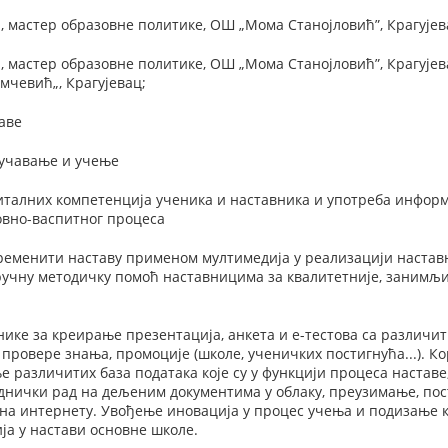
 мастер образовне политике, OШ „Мома Станојловић”, Крагујев
мастер образовне политике, OШ „Мома Станојловић”, Крагујева
мчевић„, Крагујевац;
аве
оучавање и учење
талних компетенција ученика и наставника и употреба информ
овно-васпитног процеса
еменити наставу применом мултимедија у реализацији наставн
ручну методичку помоћ наставницима за квалитетније, занимљ
ике за креирање презентација, анкета и е-тестова са различи
провере знања, промоције (школе, ученичких постигнућа...). 
 различитих база података које су у функцији процеса настав
аднички рад на дељеним документима у облаку, преузимање, по
на интернету. Увођење иновација у процес учења и подизање к
а у настави основне школе.