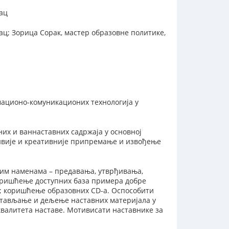
ац
ц; Зорица Сорак, мастер образовне политике,
ационо-комуникационих технологија у
их и ваннаставних садржаја у основној
ивије и креативније припремање и извођење
тим наменама – предавања, утврђивања,
Коришћење доступних база примера добре
е; коришћење образовних CD-а. Оспособити
стављање и дељење наставних материјала у
валитета наставе. Мотивисати наставнике за