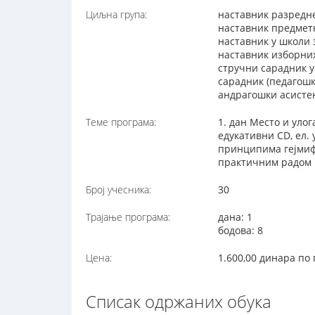
Циљна група:
наставник разредн
наставник предмет
наставник у школи
наставник изборни
стручни сарадник 
сарадник (педагош
андрагошки асисте
Теме програма:
1. дан Место и уло
едукативни CD, ел.
принципима гејмиф
практичним радом 
Број учесника:
30
Трајање програма:
дана: 1
бодова: 8
Цена:
1.600,00 динара по
Списак одржаних обука