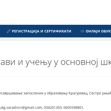
РЕГИСТРАЦИЈА И СЕРТИФИКАТИ
ОНЛАЈН ОБУК
тави и учењу у основној ш
усавршавање запослених у образовању Крагујевац, Сестре Јањић 
ukg.saradnici@gmail.com, 034201303, 0605598801,