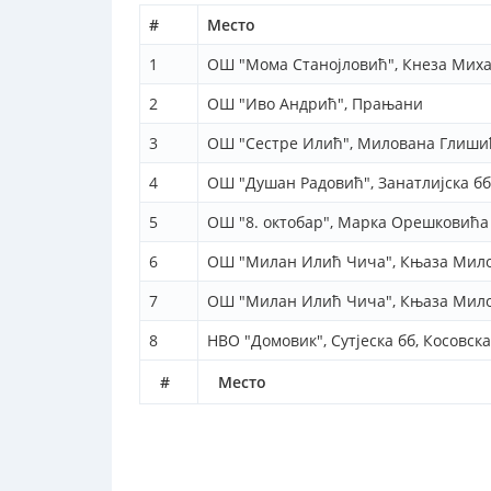
#
Место
1
OШ "Мома Станојловић", Кнеза Михаи
2
ОШ "Иво Андрић", Прањани
3
OШ "Сестре Илић", Милована Глиши
4
ОШ "Душан Радовић", Занатлијска бб
5
OШ "8. октобар", Марка Орешковића 
6
OШ "Милан Илић Чича", Књаза Мило
7
ОШ "Милан Илић Чича", Књаза Мило
8
НВО "Домовик", Сутјеска бб, Косовс
#
Место