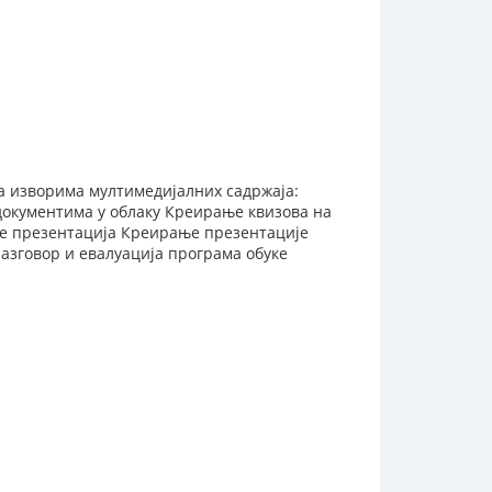
а изворима мултимедијалних садржаја:
 документима у облаку Креирање квизова на
де презентација Креирање презентације
зговор и евалуација програма обуке