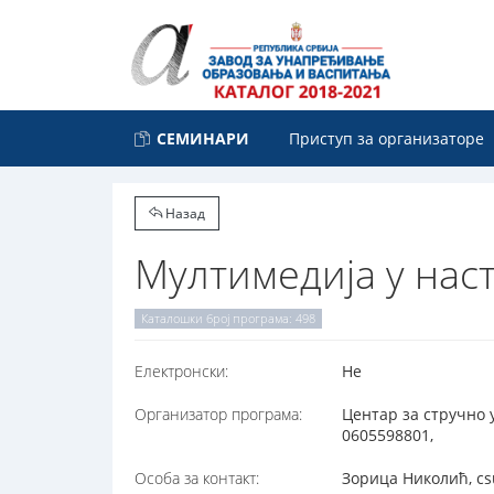
СЕМИНАРИ
Приступ за организаторе
Назад
Мултимедијa у нас
Каталошки број програма: 498
Електронски:
Не
Организатор програма:
Центар за стручно 
0605598801,
Особа за контакт:
Зорица Николић, cs