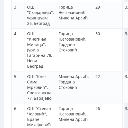
3
ОШ
Горица
29
3
"Скадарлија",
Његовановић,
Француска
Милена Арсић
26, Београд
4
ОШ
Горица
30
3
"Кнегиња
Његовановић,
Милица",
Гордана
Јурија
Стоковић
Гагарина 78,
Нови
Београд
5
ОШ "Кнез
Милена Арсић,
22
3
Сима
Гордана
Мрковић",
Стоковић
Светосавска
77, Барајево
6
ОШ "Стеван
Горица
26
3
Чоловић",
Његовановић,
Браће
Милена Арсић
Михајловић