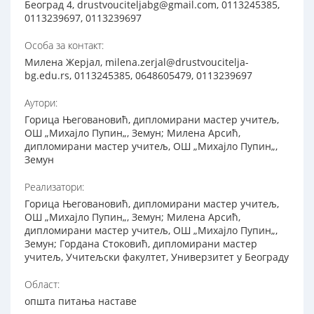
Београд 4, drustvouciteljabg@gmail.com, 0113245385,
0113239697, 0113239697
Особа за контакт:
Милена Жерјал, milena.zerjal@drustvoucitelja-
bg.edu.rs, 0113245385, 0648605479, 0113239697
Аутори:
Горица Његовановић, дипломирани мастер учитељ,
ОШ „Михајло Пупин„, Земун; Милена Арсић,
дипломирани мастер учитељ, ОШ „Михајло Пупин„,
Земун
Реализатори:
Горица Његовановић, дипломирани мастер учитељ,
ОШ „Михајло Пупин„, Земун; Милена Арсић,
дипломирани мастер учитељ, ОШ „Михајло Пупин„,
Земун; Гордана Стоковић, дипломирани мастер
учитељ, Учитељски факултет, Универзитет у Београду
Област:
општа питања наставе