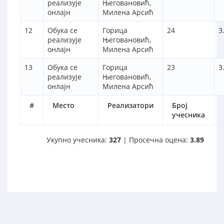
реализује
Његовановић,
онлајн
Милена Арсић
12
Обука се
Горица
24
3
реализује
Његовановић,
онлајн
Милена Арсић
13
Обука се
Горица
23
3
реализује
Његовановић,
онлајн
Милена Арсић
#
Место
Реализатори
Број
учесника
Укупно учесника:
327
| Просечна оцена:
3.89