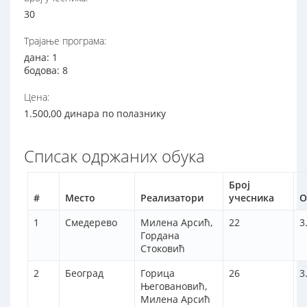
30
Трајање програма:
дана: 1
бодова: 8
Цена:
1.500,00 динара по полазнику
Списак одржаних обука
Број
#
Место
Реализатори
учесника
О
1
Смедерево
Милена Арсић,
22
3
Гордана
Стоковић
2
Београд
Горица
26
3
Његовановић,
Милена Арсић