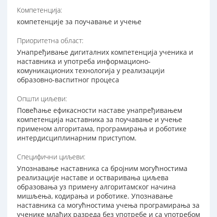
Компетенција:
компетенције за поучавање и учење
Приоритетна област:
Унапређивање дигиталних компетенција ученика и
наставника и употреба информационо-
комуникационих технологија у реализацији
образовно-васпитног процеса
Општи циљеви:
Повећање ефикасности наставе унапређивањем
компетенција наставника за поучавање и учење
применом алгоритама, програмирања и роботике
интердисциплинарним приступом.
Специфични циљеви:
Упознавање наставника са бројним могућностима
реализације наставе и остваривања циљева
образовања уз примену алгоритамског начина
мишљења, кодирања и роботике. Упознавање
наставника са могућностима учења програмирања за
ученике млађих разреда без употребе и са употребом