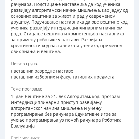
рачунара. Подстицање наставника да код ученика
развијају алгоритамски начин мишљења, као једну од
основних вештина за живот и рад у савременом
друштву. Подучавање наставника да ове вештине код
ученика развијају интердисциплинарним начином
рада. Стицање вештина и компетенција наставника
за примену роботике у настави. Развијање
креативности код наставника и ученика, применом
ових знања и вештина.
Циљна група:
наставник разредне наставе
наставник изборних и факултативних предмета
Теме програма:
1. дан Вештине за 21. век Алгоритам, код, програм
Интердисциплинарни приступ развијању
алгоритамског начина мишљења и учењу
програмирања без рачунара Едукативне игре за
учење програмирања уз помоћ рачунара Роботика
Евалуација
Број учесника: