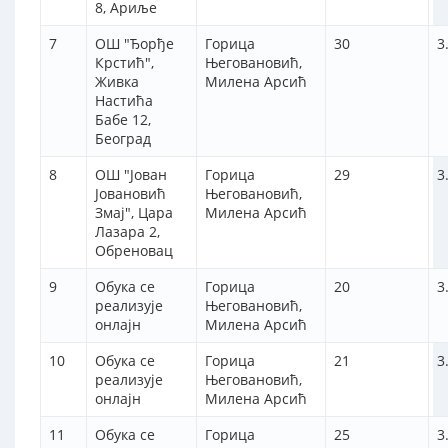
8, Ариље
7
ОШ "Ђорђе
Горица
30
3
Крстић",
Његовановић,
Живка
Милена Арсић
Настића
Бабе 12,
Београд
8
ОШ "Јован
Горица
29
3
Јовановић
Његовановић,
Змај", Цара
Милена Арсић
Лазара 2,
Обреновац
9
Обука се
Горица
20
3
реализује
Његовановић,
онлајн
Милена Арсић
10
Обука се
Горица
21
3
реализује
Његовановић,
онлајн
Милена Арсић
11
Обука се
Горица
25
3