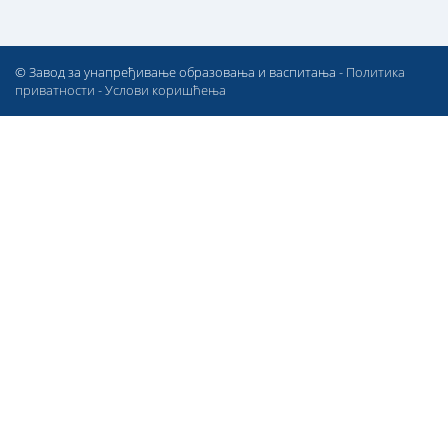
© Завод за унапређивање образовања и васпитања -
Политика
приватности
-
Услови коришћења