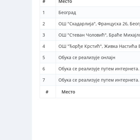
#
Место
1
Београд
2
ОШ "Скадарлија", Француска 26, Бео
3
ОШ "Стеван Чоловић", Браће Михајл
4
ОШ "Ђорђе Крстић", Живка Настића Б
5
Обука се реализује онлајн
6
Обука се реализује путем интернета.
7
Обука се реализује путем интернета.
#
Место