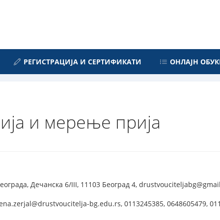
РЕГИСТРАЦИЈА И СЕРТИФИКАТИ
ОНЛАЈН ОБУК
рија и мерење прија
града, Дечанска 6/III, 11103 Београд 4, drustvouciteljabg@gmai
na.zerjal@drustvoucitelja-bg.edu.rs, 0113245385, 0648605479, 0