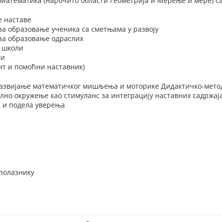
 Математика (нарочито области Геометрија и Мерење и мере) с
е наставе
за образовање ученика са сметњама у развоју
 за образовање одраслих
у школи
ки
нт и помоћни наставник)
 Развијање математичког мишљења и моторике Дидактичко-мето
но окружење као стимуланс за интеграцију наставних садржај
а и подела уверења
 полазнику