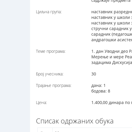
садржаје предмета
Циљна група:
наставник разредн
наставник у школи 
наставник у школи
стручни сарадник 
сарадник (педагош
андрагошки асисте
Теме програма:
1. дан Уводни део
Мерење и мере Реал
задацима Дискусиј
Број учесника:
30
Трајање програма:
дана: 1
бодова: 8
Цена:
1.400,00 динара по
Списак одржаних обука