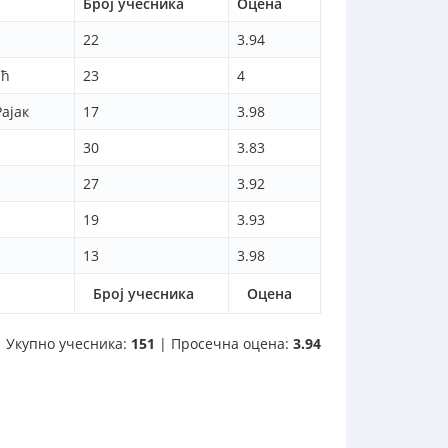
Број учесника
Оцена
22
3.94
ић
23
4
ајак
17
3.98
30
3.83
27
3.92
19
3.93
13
3.98
Број учесника
Оцена
Укупно учесника:
151
| Просечна оцена:
3.94