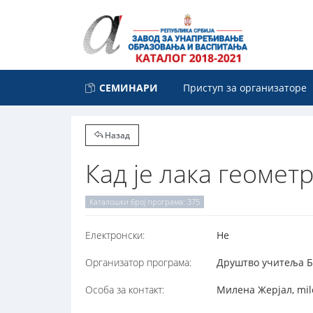
СЕМИНАРИ
Приступ за организаторе
Назад
Кад је лака геомет
Каталошки број програма: 375
Електронски:
Не
Организатор програма:
Друштво учитеља Бео
Особа за контакт:
Милена Жерјал, mile