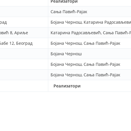
Реализатори
Сања Павић-Рајак
град
Бојана Чернош, Катарина Радосављев
овић 8, Ариље
Катарина Радосављевић, Сања Павић-Р
абе 12, Београд
Бојана Чернош, Сања Павић-Рајак
Бојана Чернош
Бојана Чернош, Сања Павић-Рајак
Бојана Чернош, Сања Павић-Рајак
Реализатори