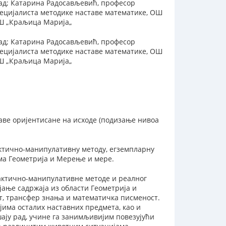
рад; Катарина Радосављевић, професор
пецијалиста методике наставе математике, ОШ
ОШ „Краљица Марија„
рад; Катарина Радосављевић, професор
пецијалиста методике наставе математике, ОШ
ОШ „Краљица Марија„
ве оријентисане на исходе (подизање нивоа
тично-манипулативну методу, егземпларну
ма Геометрија и Мерење и мере.
ктично-манипулативне методе и реалног
јање садржаја из области Геометрија и
т, трансфер знања и математичка писменост.
јима осталих наставних предмета, као и
ају рад, учине га занимљивијим повезујући