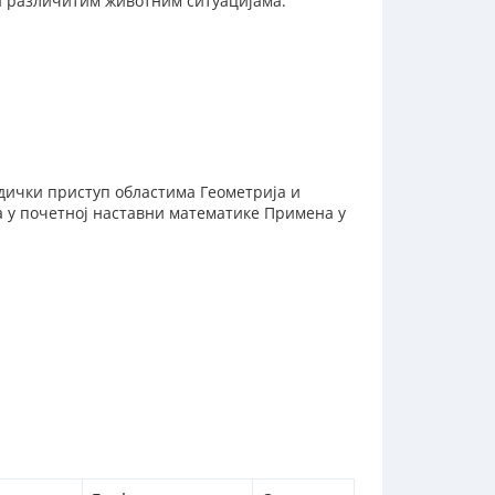
а различитим животним ситуацијама.
дички приступ областима Геометрија и
а у почетној наставни математике Примена у