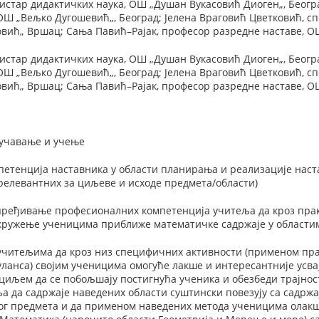
истар дидактичких наука, ОШ „Душан Вукасовић Диоген„, Беог
ОШ „Вељко Дугошевић„, Београд; Јелена Враговић Цветковић, с
повић„ Вршац; Сања Павић–Рајак, професор разредне наставе, 
истар дидактичких наука, ОШ „Душан Вукасовић Диоген„, Беог
ОШ „Вељко Дугошевић„, Београд; Јелена Враговић Цветковић, с
повић„ Вршац; Сања Павић–Рајак, професор разредне наставе, 
оучавање и учење
етенција наставника у области планирања и реализације наста
релевантних за циљеве и исходе предмета/области)
ређивање професионалних компетенција учитеља да кроз прак
окружење ученицима приближе математичке садржаје у области
читељима да кроз низ специфичних активности (применом пра
ланса) својим ученицима омогуће лакше и интересантније усва
циљем да се побољшају постигнућа ученика и обезбеди трајнос
 да садржаје наведених области суштински повезују са садржа
ог предмета и да применом наведених метода ученицима олакш