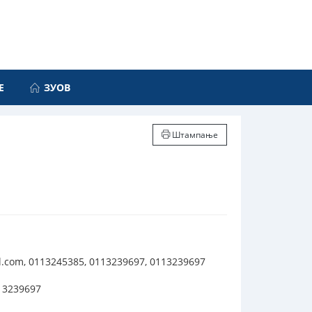
Е
ЗУОВ
Штампање
l.com, 0113245385, 0113239697, 0113239697
113239697