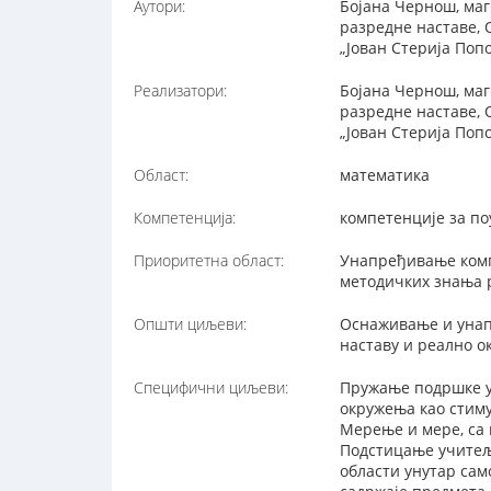
Аутори:
Бојана Чернош, маг
разредне наставе, 
„Јован Стерија По
Реализатори:
Бојана Чернош, маг
разредне наставе, 
„Јован Стерија По
Област:
математика
Компетенција:
компетенције за п
Приоритетна област:
Унапређивање комп
методичких знања 
Општи циљеви:
Оснаживање и унап
наставу и реално 
Специфични циљеви:
Пружање подршке у
окружења као стиму
Мерење и мере, са 
Подстицање учитеља
области унутар сам