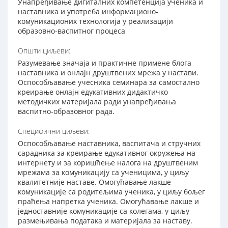
Унапређивање дигиталних компетенција ученика и
наставника и употреба информационо-
комуникационих технологија у реализацији
образовно-васпитног процеса
Општи циљеви:
Разумевање значаја и практичне примене блога
наставника и онлајн друштвених мрежа у настави.
Оспособљавање учесника семинара за самостално
креирање онлајн едукативних дидактичко
методичких материјала ради унапређивања
васпитно-образовног рада.
Специфични циљеви:
Оспособљавање наставника, васпитача и стручних
сарадника за креирање едукативног окружења на
интернету и за коришћење налога на друштвеним
мрежама за комуникацију са ученицима, у циљу
квалитетније наставе. Омогућавање лакше
комуникације са родитељима ученика, у циљу бољег
праћења напретка ученика. Омогућавање лакше и
једноставније комуникације са колегама, у циљу
размењивања података и материјала за наставу.