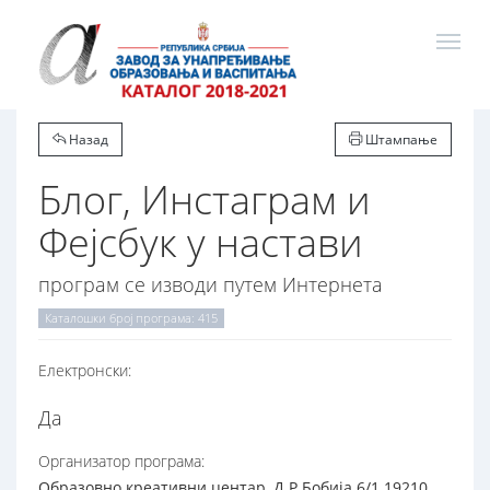
Назад
Штампање
Блог, Инстаграм и
Фејсбук у настави
програм се изводи путем Интернета
Каталошки број програма: 415
Електронски:
Да
Организатор програма:
Образовно креативни центар, Д.Р.Бобија 6/1 19210