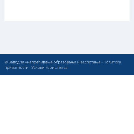
© Завод за унапређивање образовања и васпитања -
Политика
приватности
-
Услови коришћења