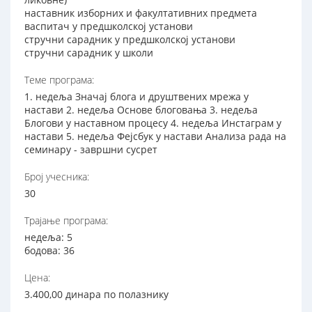
наставник изборних и факултативних предмета
васпитач у предшколској установи
стручни сарадник у предшколској установи
стручни сарадник у школи
Теме програма:
1. недеља Значај блога и друштвених мрежа у
настави 2. недеља Основе блоговања 3. недеља
Блогови у наставном процесу 4. недеља Инстаграм у
настави 5. недеља Фејсбук у настави Анализа рада на
семинару - завршни сусрет
Број учесника:
30
Трајање програма:
недеља: 5
бодова: 36
Цена:
3.400,00 динара по полазнику