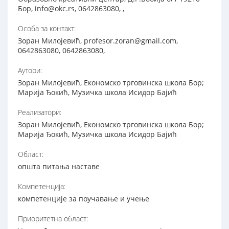
Бор, info@okc.rs, 0642863080, ,
Особа за контакт:
Зоран Милојевић, profesor.zoran@gmail.com,
0642863080, 0642863080,
Аутори:
Зоран Милојевић, Економско трговинска школа Бор;
Марија Ђокић, Музичка школа Исидор Бајић
Реализатори:
Зоран Милојевић, Економско трговинска школа Бор;
Марија Ђокић, Музичка школа Исидор Бајић
Област:
општа питања наставе
Компетенција:
компетенције за поучавање и учење
Приоритетна област: