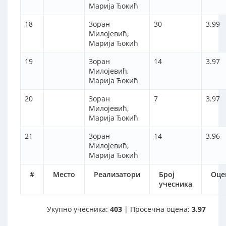
Марија Ђокић
18
Зоран
30
3.99
Милојевић,
Марија Ђокић
19
Зоран
14
3.97
Милојевић,
Марија Ђокић
20
Зоран
7
3.97
Милојевић,
Марија Ђокић
21
Зоран
14
3.96
Милојевић,
Марија Ђокић
#
Место
Реализатори
Број
Оце
учесника
Укупно учесника:
403
| Просечна оцена:
3.97