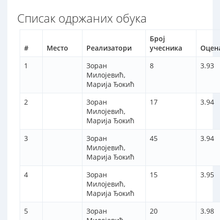
Списак одржаних обука
Број
#
Место
Реализатори
учесника
Оцен
1
Зоран
8
3.93
Милојевић,
Марија Ђокић
2
Зоран
17
3.94
Милојевић,
Марија Ђокић
3
Зоран
45
3.94
Милојевић,
Марија Ђокић
4
Зоран
15
3.95
Милојевић,
Марија Ђокић
5
Зоран
20
3.98