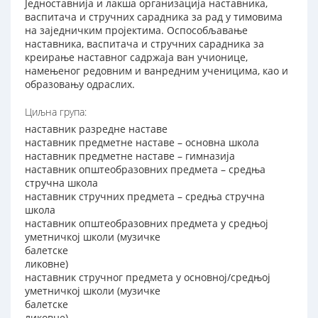
Једноставнија и лакша организација наставника,
васпитача и стручних сарадника за рад у тимовима
на заједничким пројектима. Оспособљавање
наставника, васпитача и стручних сарадника за
креирање наставног садржаја ван учионице,
намењеног редовним и ванредним ученицима, као и
образовању одраслих.
Циљна група:
наставник разредне наставе
наставник предметне наставе – основна школа
наставник предметне наставе – гимназија
наставник општеобразовних предмета – средња
стручна школа
наставник стручних предмета – средња стручна
школа
наставник општеобразовних предмета у средњој
уметничкој школи (музичке
балетске
ликовне)
наставник стручног предмета у основној/средњој
уметничкој школи (музичке
балетске
ликовне)