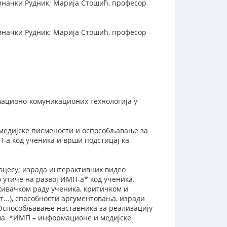
синачки Рудник; Марија Стошић, професор
синачки Рудник; Марија Стошић, професор
ационо-комуникационих технологија у
медијске писмености и оспособљавање за
П-а код ученика и врши подстицај ка
оцесу; израда интерактивних видео
 утиче на развој ИМП-а* код ученика.
живачком раду ученика, критичком и
...), способности аргументовања, изради
 Оспособљавање наставника за реализацију
ема. *ИМП – информационе и медијске