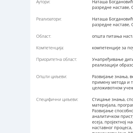
Аутори:
Наташа Богдановић,
разредне наставе,
Реализатори:
Наташа Богдановић,
разредне наставе,
Област:
општа питања наст
Компетенција:
компетенције за п
Приоритетна област:
Унапређивање диги
реализацији образ
Општи циљеви:
Развијање знања, 
примену метода и т
целоживотном учењ
Специфични циљеви:
Стицање знања, сп
материјала, програ
Развијање способно
аналитичком присту
есеја, пројектној 
наставног процеса,