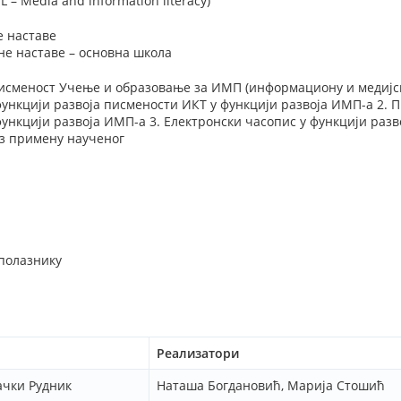
L – Media and information literacy)
е наставе
не наставе – основна школа
писменост Учење и образовање за ИМП (информациону и медијск
 функцији развоја писмености ИКТ у функцији развоја ИМП-а 2.
ункцији развоја ИМП-а 3. Електронски часопис у функцији раз
оз примену наученог
 полазнику
Реализатори
ачки Рудник
Наташа Богдановић, Марија Стошић