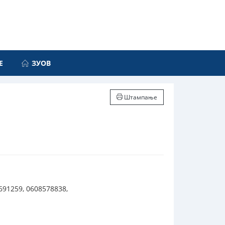
Е
ЗУОВ
Штампање
691259, 0608578838,