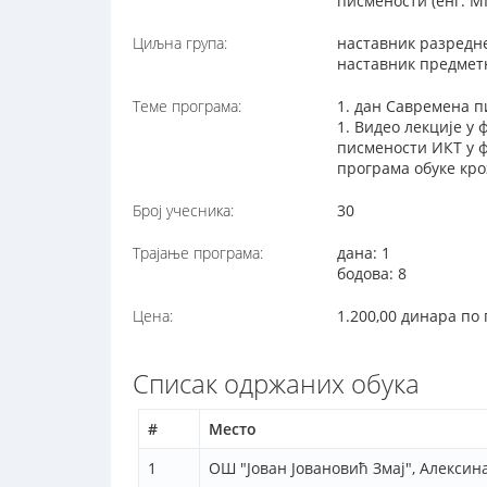
писмености (енг. MI
Циљна група:
наставник разредн
наставник предмет
Теме програма:
1. дан Савремена 
1. Видео лекције у
писмености ИКТ у ф
програма обуке кр
Број учесника:
30
Трајање програма:
дана: 1
бодова: 8
Цена:
1.200,00 динара по
Списак одржаних обука
#
Место
1
ОШ "Јован Јовановић Змај", Алексин