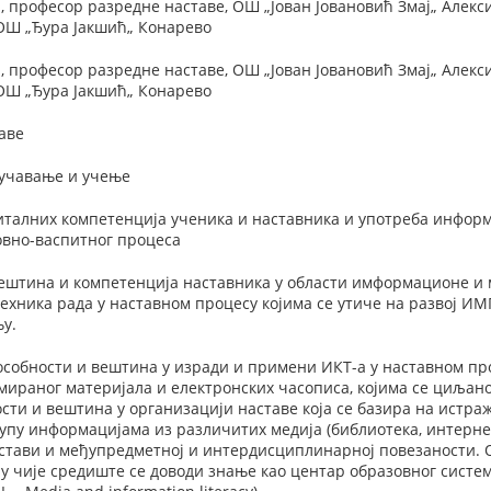
 професор разредне наставе, ОШ „Јован Јовановић Змај„ Алек
 ОШ „Ђура Јакшић„ Конарево
 професор разредне наставе, ОШ „Јован Јовановић Змај„ Алек
 ОШ „Ђура Јакшић„ Конарево
аве
оучавање и учење
талних компетенција ученика и наставника и употреба информ
овно-васпитног процеса
вештина и компетенција наставника у области имформационе и 
ехника рада у наставном процесу којима се утиче на развој ИМ
у.
особности и вештина у изради и примени ИКТ-а у наставном пр
мираног материјала и електронских часописа, којима се циљано
сти и вештина у организацији наставе која се базира на истра
пу информацијама из различитих медија (библиотека, интернет
настави и међупредметној и интердисциплинарној повезаности.
 у чије средиште се доводи знање као центар образовног сист