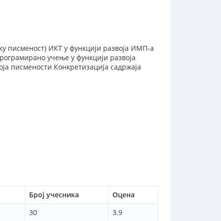
у писменост) ИКТ у функцији развоја ИМП-а
 Програмирано учење у функцији развоја
воја писмености Конкретизација садржаја
Број учесника
Оцена
30
3.9