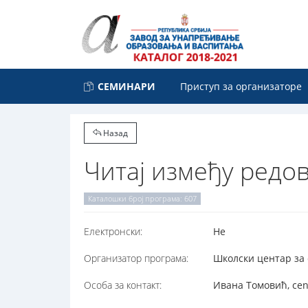
СЕМИНАРИ
Приступ за организаторе
Назад
Читај између редов
Каталошки број програма: 607
Електронски:
Не
Организатор програма:
Школски центар за 
Особа за контакт:
Ивана Томовић, cen