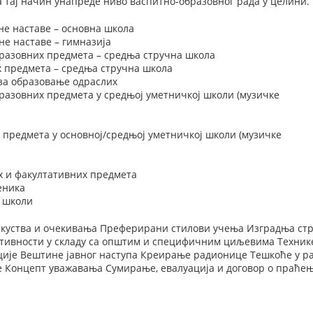
 тај начин унапреде ниво васпитно-образовног рада у целини.
не наставе – основна школа
е наставе – гимназија
разовних предмета – средња стручна школа
х предмета – средња стручна школа
 за образовање одраслих
разовних предмета у средњој уметничкој школи (музичке
 предмета у основној/средњој уметничкој школи (музичке
х и факултативних предмета
еника
у школи
искуства и очекивања Преферирани стилови учења Изградња ст
тивности у складу са општим и специфичним циљевима Техник
ије Вештине јавног наступа Креирање радионице Тешкоће у ра
 Концепт уважавања Сумирање, евалуација и договор о праћењ