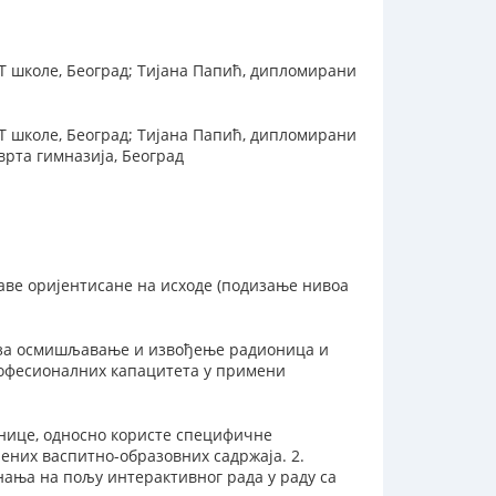
Т школе, Београд; Тијана Папић, дипломирани
Т школе, Београд; Тијана Папић, дипломирани
врта гимназија, Београд
ве оријентисане на исходе (подизање нивоа
 за осмишљавање и извођење радионица и
рофесионалних капацитета у примени
онице, односно користе специфичне
ених васпитно-образовних садржаја. 2.
нања на пољу интерактивног рада у раду са