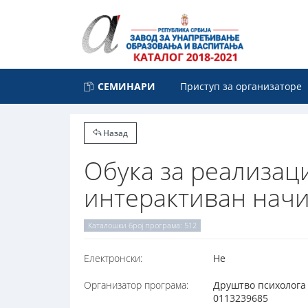
СЕМИНАРИ
Приступ за организаторе
Назад
Обука за реализаци
интерактиван нач
Каталошки број програма: 512
Електронски:
Не
Организатор програма:
Друштво психолога 
0113239685