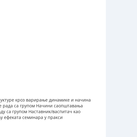
руктуре кроз варирање динамике и начина
е рада са групом Начини саопштавања
ду са групом Наставник/васпитач као
у ефеката семинара у пракси