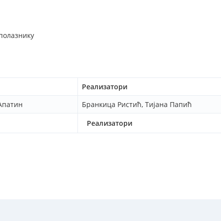
 полазнику
Реализатори
 Апатин
Бранкица Ристић, Тијана Папић
Реализатори