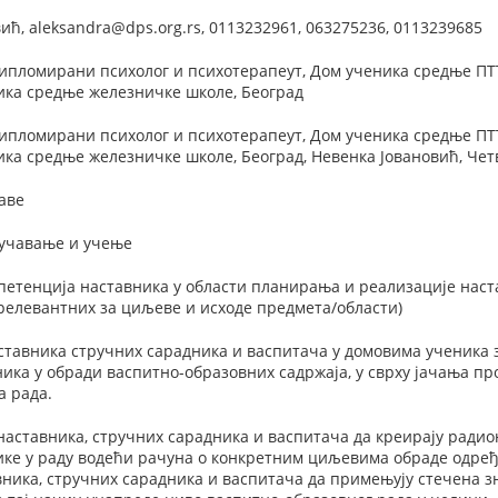
ћ, aleksandra@dps.org.rs, 0113232961, 063275236, 0113239685
ипломирани психолог и психотерапеут, Дом ученика средње ПТ
ика средње железничке школе, Београд
ипломирани психолог и психотерапеут, Дом ученика средње ПТ
ика средње железничке школе, Београд, Невенка Јовановић, Чет
аве
оучавање и учење
етенција наставника у области планирања и реализације наста
релевантних за циљеве и исходе предмета/области)
тавника стручних сарадника и васпитача у домовима ученика
ика у обради васпитно-образовних садржаја, у сврху јачања п
а рада.
аставника, стручних сарадника и васпитача да креирају ради
ке у раду водећи рачуна о конкретним циљевима обраде одређ
ика, стручних сарадника и васпитача да примењују стечена з