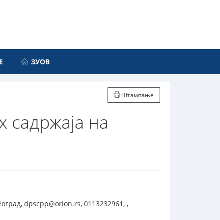
Е
ЗУОВ
Штампање
х садржаја на
град, dpscpp@orion.rs, 0113232961, ,