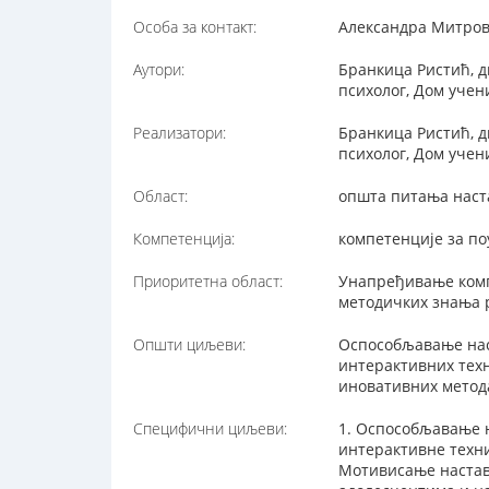
Особа за контакт:
Александра Митрови
Аутори:
Бранкица Ристић, д
психолог, Дом учен
Реализатори:
Бранкица Ристић, д
психолог, Дом учен
Област:
општа питања наст
Компетенција:
компетенције за п
Приоритетна област:
Унапређивање комп
методичких знања 
Општи циљеви:
Оспособљавање нас
интерактивних техн
иновативних метод
Специфични циљеви:
1. Оспособљавање н
интерактивне техни
Мотивисање наставн