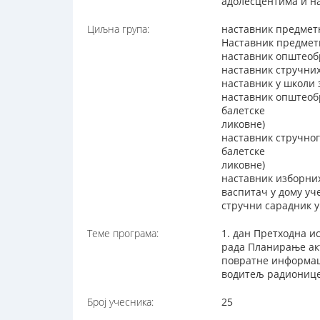
адолесцентима и на
Циљна група:
наставник предмет
Наставник предметн
наставник општеоб
наставник стручни
наставник у школи
наставник општеоб
балетске
ликовне)
наставник стручног
балетске
ликовне)
наставник изборни
васпитач у дому уч
стручни сарадник 
Теме програма:
1. дан Претходна 
рада Планирање ак
повратне информац
водитељ радионице
Број учесника:
25