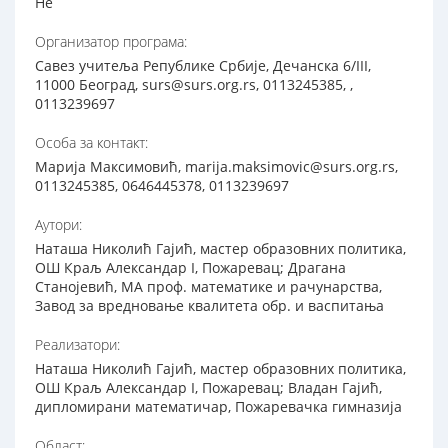
Не
Организатор програма:
Савез учитеља Републике Србије, Дечанска 6/III,
11000 Београд, surs@surs.org.rs, 0113245385, ,
0113239697
Особа за контакт:
Марија Максимовић, marija.maksimovic@surs.org.rs,
0113245385, 0646445378, 0113239697
Аутори:
Наташа Николић Гајић, мастер образовних политика,
ОШ Краљ Александар I, Пожаревац; Драгана
Станојевић, МА проф. математике и рачунарства,
Завод за вредновање квалитета обр. и васпитања
Реализатори:
Наташа Николић Гајић, мастер образовних политика,
ОШ Краљ Александар I, Пожаревац; Владан Гајић,
дипломирани математичар, Пожаревачка гимназија
Област: