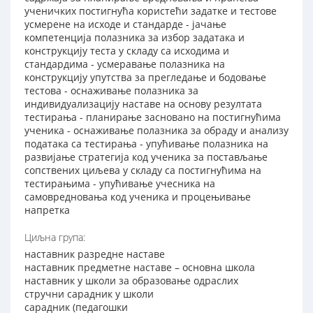
ученичких постигнућа користећи задатке и тестове
усмеренe на исходе и стандарде - јачање
компетенција полазника за избор задатака и
конструкцију теста у складу са исходима и
стандардима - усмеравање полазника на
конструкцију упутства за прегледање и бодовање
тестова - оснаживање полазника за
индивидуализацију наставе на основу резултата
тестирања - планирање засновано на постигнућима
ученика - оснаживање полазника за обраду и анализу
података са тестирања - упућивање полазника на
развијање стратегија код ученика за постављање
сопствених циљева у складу са постигнућима на
тестирањима - упућивање учесника на
самовредновања код ученика и процењивање
напретка
Циљна група:
наставник разредне наставе
наставник предметне наставе – основна школа
наставник у школи за образовање одраслих
стручни сарадник у школи
сарадник (педагошки