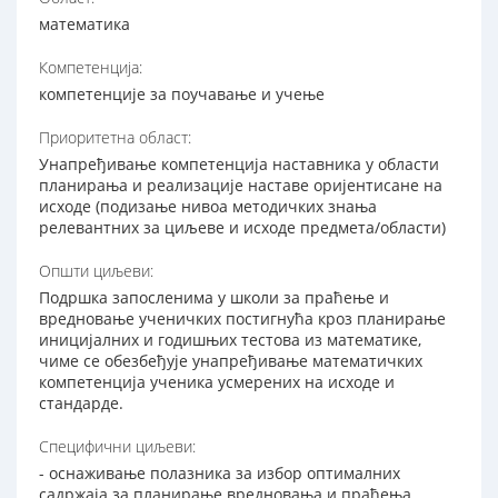
математика
Компетенција:
компетенције за поучавање и учење
Приоритетна област:
Унапређивање компетенција наставника у области
планирања и реализације наставе оријентисане на
исходе (подизање нивоа методичких знања
релевантних за циљеве и исходе предмета/области)
Општи циљеви:
Подршка запосленима у школи за праћење и
вредновање ученичких постигнућа кроз планирање
иницијалних и годишњих тестова из математике,
чиме се обезбеђује унапређивање математичких
компетенција ученика усмерених на исходе и
стандарде.
Специфични циљеви:
- оснаживање полазника за избор оптималних
садржаја за планирање вредновања и праћења