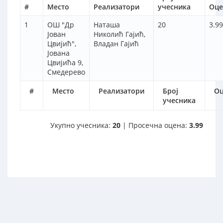
#
Место
Реализатори
учесника
Оце
1
ОШ "Др
Наташа
20
3.99
Јован
Николић Гајић,
Цвијић",
Владан Гајић
Јована
Цвијића 9,
Смедерево
#
Место
Реализатори
Број
Оц
учесника
Укупно учесника:
20
| Просечна оцена:
3.99