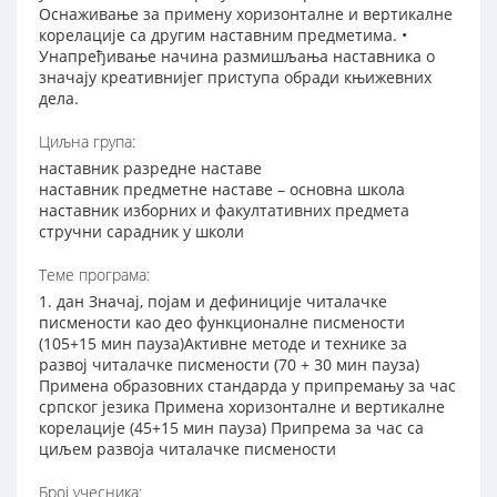
Оснаживање за примену хоризонталне и вертикалне
корелације са другим наставним предметима. •
Унапређивање начина размишљања наставника о
значају креативнијег приступа обради књижевних
дела.
Циљна група:
наставник разредне наставе
наставник предметне наставе – основна школа
наставник изборних и факултативних предмета
стручни сарадник у школи
Теме програма:
1. дан Значај, појам и дефиниције читалачке
писмености као део функционалне писмености
(105+15 мин пауза)Активне методе и технике за
развој читалачке писмености (70 + 30 мин пауза)
Примена образовних стандарда у припремању за час
српског језика Примена хоризонталне и вертикалне
корелације (45+15 мин пауза) Припрема за час са
циљем развоја читалачке писмености
Број учесника: