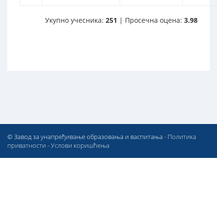
Укупно учесника:
251
| Просечна оцена:
3.98
© Завод за унапређивање образовања и васпитања -
Политика
приватности
-
Услови коришћења