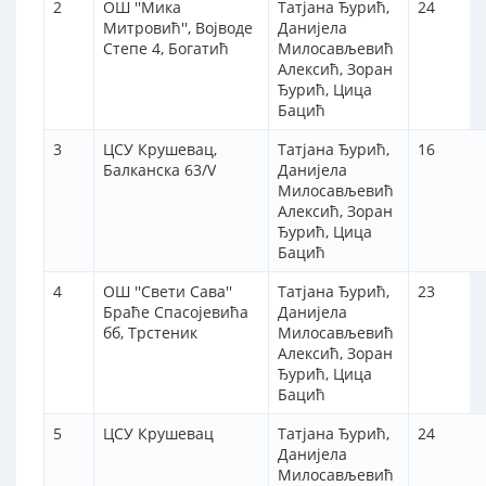
2
ОШ ''Мика
Татјана Ђурић,
24
Митровић'', Војводе
Данијела
Степе 4, Богатић
Милосављевић
Алексић, Зоран
Ђурић, Цица
Бацић
3
ЦСУ Крушевац,
Татјана Ђурић,
16
Балканска 63/V
Данијела
Милосављевић
Алексић, Зоран
Ђурић, Цица
Бацић
4
ОШ ''Свети Сава''
Татјана Ђурић,
23
Браће Спасојевића
Данијела
бб, Трстеник
Милосављевић
Алексић, Зоран
Ђурић, Цица
Бацић
5
ЦСУ Крушевац
Татјана Ђурић,
24
Данијела
Милосављевић