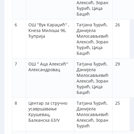
Алексић, Зоран
Ђурић, Цица
Бацић
6
ОШ ''Вук Караџић'' ,
Татјана Ђурић,
26
Кнеза Милоша 96,
Данијела
Ћуприја
Милосављевић
Алексић, Зоран
Ђурић, Цица
Бацић
7
ОШ '' Аца Алексић''
Татјана Ђурић,
29
Александровац
Данијела
Милосављевић
Алексић, Зоран
Ђурић, Цица
Бацић
8
Центар за стручно
Татјана Ђурић,
25
усавршавање
Данијела
Крушевац,
Милосављевић
Балканска 63/V
Алексић, Зоран
Ђурић