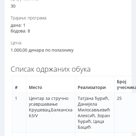
30
Трајање програма:
дана: 1
бодова: 8
Цена:
1.000,00 динара по полазнику
Списак одржаних обука
Број
#
Место
Реализатори
учесник
1
Центар за стручно
Татјана Ђурић,
25
усавршавање
Данијела
Крушевац,Балканска
Милосављевић
63/V
Алексић, Зоран
Ђурић, Цица
Бацић