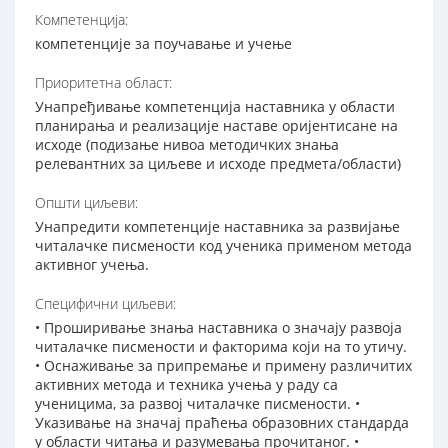
Компетенција:
компетенције за поучавање и учење
Приоритетна област:
Унапређивање компетенција наставника у области
планирања и реализације наставе оријентисане на
исходе (подизање нивоа методичких знања
релевантних за циљеве и исходе предмета/области)
Општи циљеви:
Унапредити компетенције наставника за развијање
читалачке писмености код ученика применом метода
активног учења.
Специфични циљеви:
• Проширивање знања наставника о значају развоја
читалачке писмености и факторима који на то утичу.
• Оснаживање за припремање и примену различитих
активних метода и техника учења у раду са
ученицима, за развој читалачке писмености. •
Указивање на значај праћења образовних стандарда
у области читања и разумевања прочитаног. •