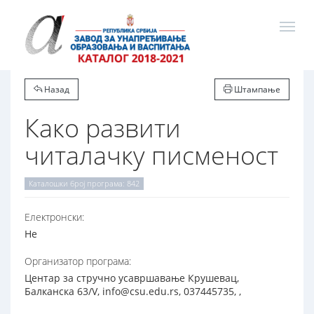
Назад
Штампање
Како развити
читалачку писменост
Каталошки број програма: 842
Електронски:
Не
Организатор програма:
Центар за стручно усавршавање Крушевац,
Балканска 63/V, info@csu.edu.rs, 037445735, ,