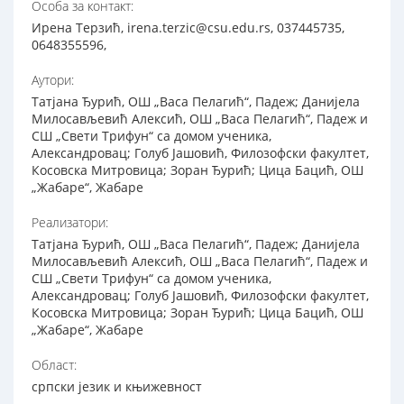
Особа за контакт:
Ирена Терзић, irena.terzic@csu.edu.rs, 037445735,
0648355596,
Аутори:
Татјана Ђурић, ОШ „Васа Пелагић“, Падеж; Данијела
Милосављевић Алексић, ОШ „Васа Пелагић“, Падеж и
СШ „Свети Трифун“ са домом ученика,
Александровац; Голуб Јашовић, Филозофски факултет,
Косовска Митровица; Зоран Ђурић; Цица Бацић, ОШ
„Жабаре“, Жабаре
Реализатори:
Татјана Ђурић, ОШ „Васа Пелагић“, Падеж; Данијела
Милосављевић Алексић, ОШ „Васа Пелагић“, Падеж и
СШ „Свети Трифун“ са домом ученика,
Александровац; Голуб Јашовић, Филозофски факултет,
Косовска Митровица; Зоран Ђурић; Цица Бацић, ОШ
„Жабаре“, Жабаре
Област:
српски језик и књижевност