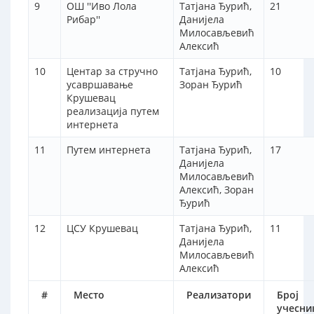
9
ОШ ''Иво Лола
Татјана Ђурић,
21
Рибар''
Данијела
Милосављевић
Алексић
10
Центар за стручно
Татјана Ђурић,
10
усавршавање
Зоран Ђурић
Крушевац
реализација путем
интернета
11
Путем интернета
Татјана Ђурић,
17
Данијела
Милосављевић
Алексић, Зоран
Ђурић
12
ЦСУ Крушевац
Татјана Ђурић,
11
Данијела
Милосављевић
Алексић
#
Место
Реализатори
Број
учесни