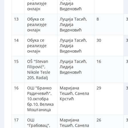
реализује
Лидија
онлајн
Виденовић
13
Обука се
Луција Тасић,
8
3
реализује
Лидија
онлајн
Виденовић
14
Обука се
Луција Тасић,
30
3
реализује
Лидија
онлајн
Виденовић
15
OŠ "Stevan
Луција Тасић,
16
3
Filipović",
Лидија
Nikole Tesle
Виденовић
205, Radalj
16
ОШ "Бранко
Маријана
29
3
Радичевић",
Тешић, Санела
10.октобра
Крстић
бр.10, Велика
Моштаница
17
ОШ
Маријана
26
3
"Грабовац",
Тешић, Санела