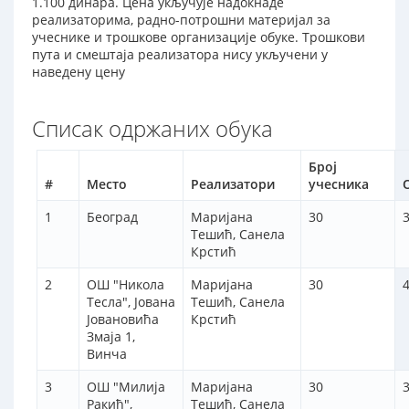
1.100 динара. Цена укључује надокнаде
реализаторима, радно-потрошни материјал за
учеснике и трошкове организације обуке. Трошкови
пута и смештаја реализатора нису укључени у
наведену цену
Списак одржаних обука
Број
#
Место
Реализатори
учесника
1
Београд
Маријана
30
3
Тешић, Санела
Крстић
2
ОШ "Никола
Маријана
30
Тесла", Јована
Тешић, Санела
Јовановића
Крстић
Змаја 1,
Винча
3
ОШ "Милија
Маријана
30
3
Ракић",
Тешић, Санела