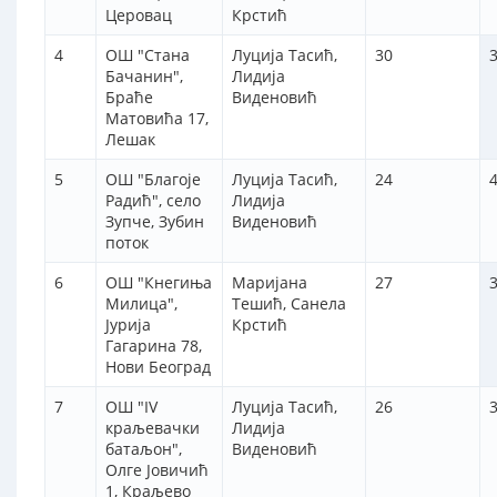
Церовац
Крстић
4
ОШ "Стана
Луција Тасић,
30
3
Бачанин",
Лидија
Браће
Виденовић
Матовића 17,
Лешак
5
ОШ "Благоје
Луција Тасић,
24
Радић", село
Лидија
Зупче, Зубин
Виденовић
поток
6
ОШ "Кнегиња
Маријана
27
3
Милица",
Тешић, Санела
Јурија
Крстић
Гагарина 78,
Нови Београд
7
ОШ "IV
Луција Тасић,
26
3
краљевачки
Лидија
батаљон",
Виденовић
Олге Јовичић
1, Краљево