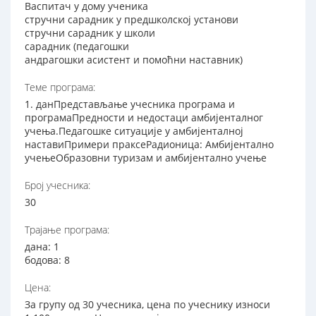
Васпитач у дому ученика
стручни сарадник у предшколској установи
стручни сарадник у школи
сарадник (педагошки
андрагошки асистент и помоћни наставник)
Теме програма:
1. данПредстављање учесника програма и
програмаПредности и недостаци амбијенталног
учења.Педагошке ситуације у амбијенталној
наставиПримери праксеРадионица: Амбијентално
учењеОбразовни туризам и амбијентално учење
Број учесника:
30
Трајање програма:
дана: 1
бодова: 8
Цена:
За групу од 30 учесника, цена по учеснику износи