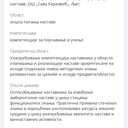
наставе, ОШ „Сава Керковић„, Љиг;
Област:
општа питања наставе
Компетенција:
компетенције за поучавање и учење
Приоритетна област:
Унапређивање компетенција наставника у области
планирања и реализације наставе оријентисане на
исходе (подизање нивоа методичких знања
релевантних за циљеве и исходе предмета/области)
Општи циљеви:
Оспособљавање наставника за извођење
амбијенталне наставе у циљу стицања
функционалног знања. Практична примена стечених
знања и коришћење расположивих ресурса локалне
средине у циљу унапређивања квалитета наставе и
ваннаставних активности.