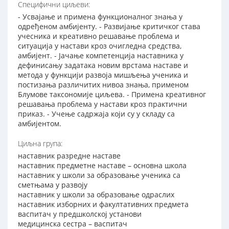
Специфични циљеви:
- Усвајање и примена функционалног знања у
одређеном амбијенту. - Развијање критичког става
учесника и креативно решавање проблема и
ситуација у настави кроз очигледна средства,
амбијент. - Јачање компетенција наставника у
дефинисању задатака новим врстама наставе и
метода у функцији развоја мишљења ученика и
постизања различитих нивоа знања, применом
Блумове таксономије циљева. - Примена креативног
решавања проблема у настави кроз практични
приказ. - Учење садржаја који су у складу са
амбијентом.
Циљна група:
наставник разредне наставе
наставник предметне наставе – основна школа
наставник у школи за образовање ученика са
сметњама у развоју
наставник у школи за образовање одраслих
наставник изборних и факултативних предмета
васпитач у предшколској установи
медицинска сестра – васпитач