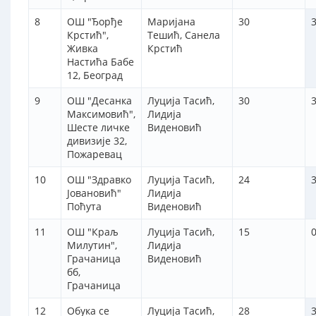
8
ОШ "Ђорђе
Маријана
30
3
Крстић",
Тешић, Санела
Живка
Крстић
Настића Бабе
12, Београд
9
ОШ "Десанка
Луција Тасић,
30
3
Максимовић",
Лидија
Шесте личке
Виденовић
дивизије 32,
Пожаревац
10
ОШ "Здравко
Луција Тасић,
24
3
Јовановић"
Лидија
Поћута
Виденовић
11
ОШ "Краљ
Луција Тасић,
15
Милутин",
Лидија
Грачаница
Виденовић
бб,
Грачаница
12
Обука се
Луција Тасић,
28
3