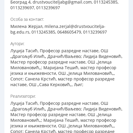
Београд 4, drustvouciteljabg@gmail.com, 0113245385,
0113239697, 0113239697
Особа за контакт:
Милена Жерјал, milena.zerjal@drustvoucitelja-
bg.edu.rs, 0113245385, 0648605479, 0113239697
Аутори:
Луција Тасић, Професор разредне наставе, ОШ
„Драгољуб Илић„ Драчић/Ваљево; Лидија Виденовић,
Мастер професор разредне наставе, ОШ ,,Јелица
Миловановић„; Маријана Тешић, мастер професор
језика и књижевности, ОШ „Јелица Миловановић„,
Сопот; Санела Крстић, мастер професор разредне
наставе, ОШ „Сава Керковић„, Љиг;
Реализатори:
Луција Тасић, Професор разредне наставе, ОШ
„Драгољуб Илић„ Драчић/Ваљево; Лидија Виденовић,
Мастер професор разредне наставе, ОШ ,,Јелица
Миловановић„; Маријана Тешић, мастер професор
језика и књижевности, ОШ „Јелица Миловановић„,
Сопот; Санела Крстић, мастер професор разредне