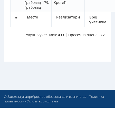
Грабовац 179,
Крстић
Грабовац
#
Место
Реализатори
Број
учесника
Укупно учесника:
433
| Просечна оцена:
3.7
© Завод за унапређивање образовања и васпитања -
Политика
приватности
-
Услови коришћења