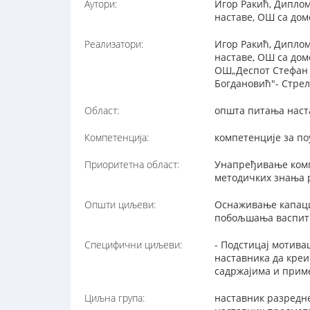
Аутори:
Игор Ракић, Дипло
наставе, ОШ са дом
Реализатори:
Игор Ракић, Дипло
наставе, ОШ са дом
ОШ„Деспот Стефан 
Богдановић"- Стрел
Област:
општа питања наст
Компетенција:
компетенције за п
Приоритетна област:
Унапређивање комп
методичких знања 
Општи циљеви:
Оснаживање капаци
побољшања васпитн
Специфични циљеви:
- Подстицај мотив
наставника да креи
садржајима и прим
Циљна група:
наставник разредн