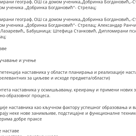
мирани географ, ОШ са домом ученика„Добринка Богдановић„-С
ом ученика „Добринка Богдановић"- Стрелац;
мирани географ, ОШ са домом ученика„Добринка Богдановић„-С
ом ученика „Добринка Богдановић"- Стрелац; Александар Ранч
Лазаревић„ Бабушница; Штефица Станковић, Дипломирани пси
ац;
аве
оучавање и учење
етенција наставника у области планирања и реализације наста
релевантних за циљеве и исходе предмета/области)
тета наставника у осмишљавању, креирању и примени нових з
о-образовног процеса.
ације наставника као кључном фактору успешног образовања и 
рају неке нове занимљиве, подстицајне и функционалне техник
ерима добре праксе
е наставе