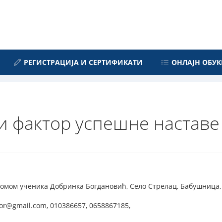
РЕГИСТРАЦИЈА И СЕРТИФИКАТИ
ОНЛАЈН ОБУК
и фактор успешне наставе
омом ученика Добринка Богдановић, Село Стрелац, Бабушница, os
vor@gmail.com, 010386657, 0658867185,