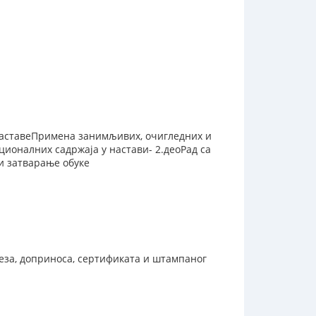
наставеПримена занимљивих, очигледних и
ионалних садржаја у настави- 2.деоРад са
и затварање обуке
реза, доприноса, сертификата и штампаног