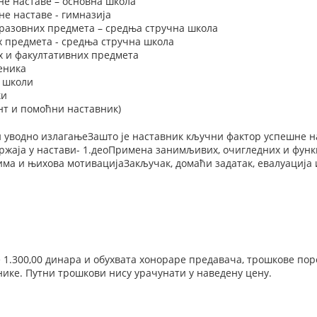
не наставе – основна школа
е наставе - гимназија
разовних предмета – средња стручна школа
х предмета - средња стручна школа
х и факултативних предмета
еника
у школи
ки
нт и помоћни наставник)
и уводно излагањеЗашто је наставник кључни фактор успешне 
жаја у настави- 1.деоПримена занимљивих, очигледних и функц
ма и њихова мотивацијаЗакључак, домаћи задатак, евалуација 
е 1.300,00 динара и обухвата хонораре предавача, трошкове по
нике. Путни трошкови нису урачунати у наведену цену.