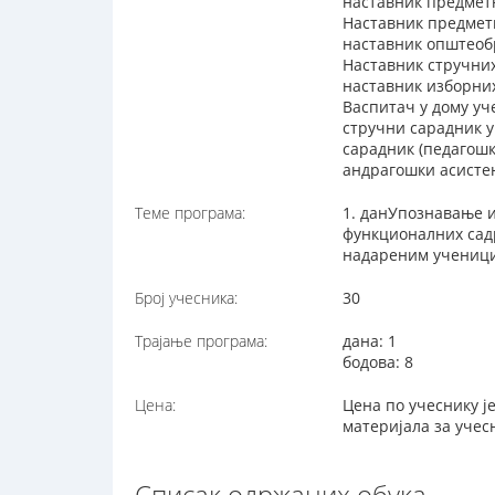
наставник предмет
Наставник предметн
наставник општеоб
Наставник стручни
наставник изборни
Васпитач у дому уч
стручни сарадник 
сарадник (педагош
андрагошки асисте
Теме програма:
1. данУпознавање 
функционалних садр
надареним ученици
Број учесника:
30
Трајање програма:
дана: 1
бодова: 8
Цена:
Цена по учеснику ј
материјала за учес
Списак одржаних обука