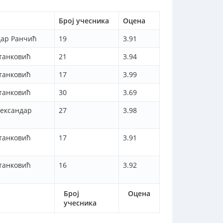
Број учесника
Оцена
дар Ранчић
19
3.91
танковић
21
3.94
танковић
17
3.99
танковић
30
3.69
лександар
27
3.98
танковић
17
3.91
танковић
16
3.92
Број
Оцена
учесника