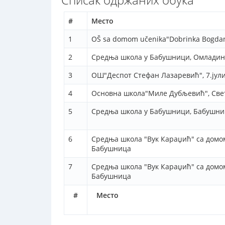
#
Место
1
OŠ sa domom učenika"Dobrinka Bogdanov
2
Средња школа у Бабушници, Омладин
3
ОШ"Деспот Стефан Лазаревић", 7.јул
4
Основна школа"Миле Дубљевић", Свет
5
Средња школа у Бабушници, Бабушни
6
Средња школа "Вук Караџић" са домом
Бабушница
7
Средња школа "Вук Караџић" са домом
Бабушница
#
Место