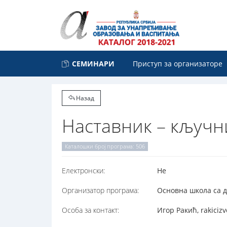
СЕМИНАРИ
Приступ за организаторе
Назад
Наставник – кључн
Каталошки број програма: 506
Електронски:
Не
Организатор програма:
Основна школа са д
Особа за контакт:
Игор Ракић, rakiciz