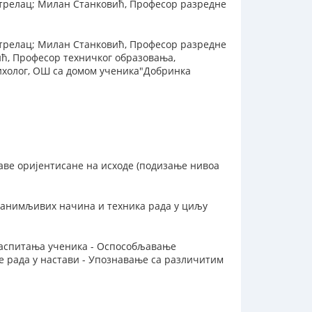
трелац; Милан Станковић, Професор разредне
трелац; Милан Станковић, Професор разредне
ић, Професор техничког образовања,
холог, ОШ са домом ученика"Добринка
ве оријентисане на исходе (подизање нивоа
анимљивих начина и техника рада у циљу
васпитања ученика - Оспособљавање
е рада у настави - Упознавање са различитим