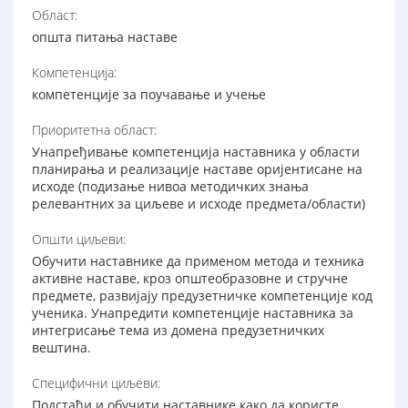
Област:
општа питања наставе
Компетенција:
компетенције за поучавање и учење
Приоритетна област:
Унапређивање компетенција наставника у области
планирања и реализације наставе оријентисане на
исходе (подизање нивоа методичких знања
релевантних за циљеве и исходе предмета/области)
Општи циљеви:
Обучити наставнике да применом метода и техника
активне наставе, кроз општеобразовне и стручне
предмете, развијају предузетничке компетенције код
ученика. Унапредити компетенције наставника за
интегрисање тема из домена предузетничких
вештина.
Специфични циљеви:
Подстаћи и обучити наставнике како да користе