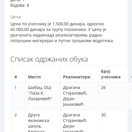
бодова: 8
Цена:
Цена по учеснику је 1.500,00 динара, односно
45.000,00 динара за групу полазника. У цену је
урачуната надокнада реализаторима, радно-
потрошни материјал и путни трошкови водитеља.
Списак одржаних обука
Број
#
Место
Реализатори
учесника
1
Шабац, ОШ
Драгана
26
"Лаза К.
Стојановић,
Лазаревић"
Дејан
Јанаковић
2
Друга
Драгана
30
економска
Стојановић,
школа,
Дејан
Београд
Јанаковић