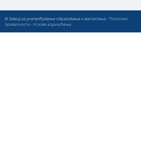
© Завод за унапређивање образовања и васпитања -
Политика
приватности
-
Услови коришћења