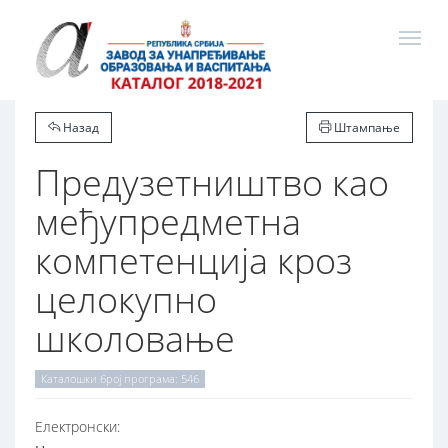
Назад
Штампање
Предузетништво као
међупредметна
компетенција кроз
целокупно
школовање
Каталошки број програма: 546
Електронски: