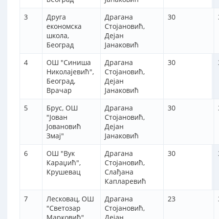
3
Друга
Драгана
30
економска
Стојановић,
школа,
Дејан
Београд
Јанаковић
4
ОШ "Синиша
Драгана
30
Николајевић",
Стојановић,
Београд,
Дејан
Врачар
Јанаковић
5
Брус, ОШ
Драгана
30
"Јован
Стојановић,
Јовановић
Дејан
Змај"
Јанаковић
6
ОШ "Вук
Драгана
30
Караџић",
Стојановић,
Крушевац
Слађана
Капларевић
7
Лесковац, ОШ
Драгана
23
"Светозар
Стојановић,
Марковић"
Дејан