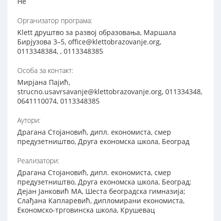
Не
Организатор програма:
Klett друштво за развој образовања, Маршала
Бирјузова 3–5, office@klettobrazovanje.org,
0113348384, , 0113348385
Особа за контакт:
Мирјана Пајић,
strucno.usavrsavanje@klettobrazovanje.org, 011334348,
0641110074, 0113348385
Аутори:
Драгана Стојановић, дипл. економиста, смер
предузетништво, Друга економска школа, Београд
Реализатори:
Драгана Стојановић, дипл. економиста, смер
предузетништво, Друга економска школа, Београд;
Дејан Јанковић МА, Шеста београдска гимназија;
Слађана Капларевић, дипломирани економиста,
Економско-трговинска школа, Крушевац