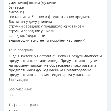
уметничкој школи (музичке
балетске
ликовне)
наставник изборних и факултативних предмета
Васпитач у дому ученика
стручни сарадник у предшколској установи
стручни сарадник у школи
сарадник (педагошки
андрагошки асистент и помоћни наставник)
Теме програма:
1. дан Захтеви у настави 21. Века / Предузимљивост и
предузетничка компетенција Предузетништво утиче
на промену парадигме образовања / како развити
предузетнички дух код ученика Прилагођавање
предузетништва новим тендецијама у настави
Евалуација
Број учесника:
30
Трајање програма:
дана: 1