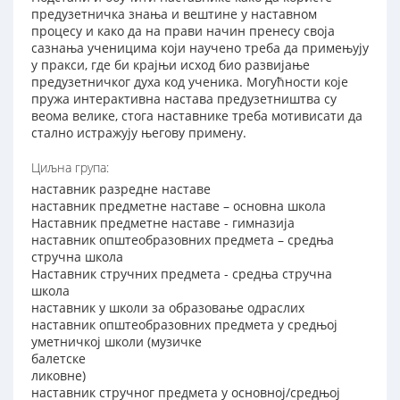
предузетничка знања и вештине у наставном
процесу и како да на прави начин пренесу своја
сазнања ученицима који научено треба да примењују
у пракси, где би крајњи исход био развијање
предузетничког духа код ученика. Могућности које
пружа интерактивна настава предузетништва су
веома велике, стога наставнике треба мотивисати да
стално истражују његову примену.
Циљна група:
наставник разредне наставе
наставник предметне наставе – основна школа
Наставник предметне наставе - гимназија
наставник општеобразовних предмета – средња
стручна школа
Наставник стручних предмета - средња стручна
школа
наставник у школи за образовање одраслих
наставник општеобразовних предмета у средњој
уметничкој школи (музичке
балетске
ликовне)
наставник стручног предмета у основној/средњој