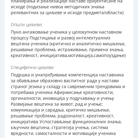
планирања и реализације наставе оријентисане на
исходе (подизање нивоа методичких знања
релевантних за циљеве и исходе предмета/области)
Општи циљеви:
Пуно ангажовање ученика у целокупном наставном
процесу Подстицање и развој интелектуалних
вештина ученика (критичко и аналитичко мишљење,
решавање проблема, истраживањe, примена знања,
креативност, иницијатива,мотивацијa,самопоуздање)
Специфични циљеви:
Подршка и унапређивање компетенција наставника
за обављање образовно васпитног рада у настави
страног језика у складу са савременим трендовима и
потребама ученика Афирмисање креативности,
оргиналности, иновација у подучавању и учењу
Развијање вештина за живот, рад и учење:
комуникација и сарадња, критичко мишљење,
решавање проблема, радозналост, креативност,
иницијатива Успостављање функционалних знања,
кључних вештина, стратегија учења, система
вредности, самосталности и мотивације ученика