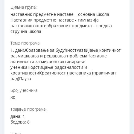
Циљна група:
наставник предметне наставе – основна школа
Наставник предметне наставе - гимназија
наставник општеобразовних предмета – средња
стручна школа
Теме програма:
1. данОбразовање за будућностРазвијање критичког
размишљања и решавања проблемаНаставне
активности за мисаоно активирање
ученикаПодстицање радозналости и
креативностиКреативност наставника (практичан
рад)Пауза
Број учесника:
30
Трајање програма:
дана: 1
бодова: 8
Цена: