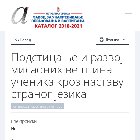
Назад
Штампање
Подстицање и развој
мисаоних вештина
ученика кроз наставу
страног језика
Каталошки број програма: 885
Електронски:
Не