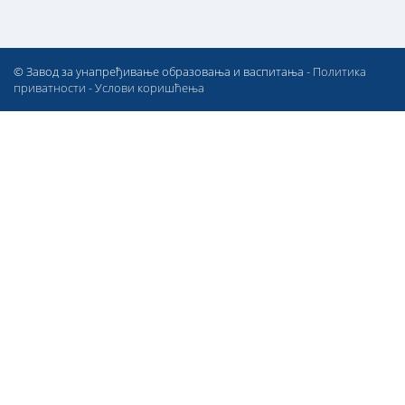
© Завод за унапређивање образовања и васпитања -
Политика
приватности
-
Услови коришћења