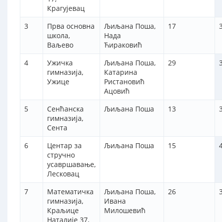
Крагујевац
3
Прва основна
Љиљана Поша,
17
школа,
Нада
Ваљево
Ћираковић
4
Ужичка
Љиљана Поша,
29
гимназија,
Катарина
Ужице
Ристановић
Ацовић
5
Сенћанска
Љиљана Поша
13
гимназија,
Сента
6
Центар за
Љиљана Поша
15
стручно
усавршавање,
Лесковац
7
Математичка
Љиљана Поша,
26
гимназија,
Ивана
Краљице
Милошевић
Наталије 37,