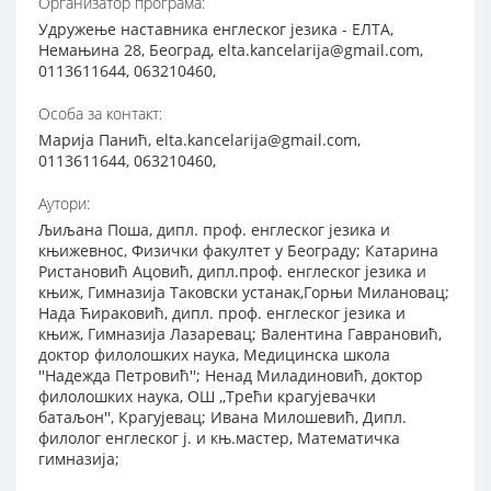
Организатор програма:
Удружење наставника енглеског језика - ЕЛТА,
Немањина 28, Београд, elta.kancelarija@gmail.com,
0113611644, 063210460,
Особа за контакт:
Марија Панић, elta.kancelarija@gmail.com,
0113611644, 063210460,
Аутори:
Љиљана Поша, дипл. проф. енглеског језика и
књижевнос, Физички факултет у Београду; Катарина
Ристановић Ацовић, дипл.проф. енглеског језика и
књиж, Гимназија Таковски устанак,Горњи Милановац;
Нада Ћираковић, дипл. проф. енглеског језика и
књиж, Гимназија Лазаревац; Валентина Гаврановић,
доктор филолошких наука, Медицинска школа
''Надежда Петровић''; Ненад Миладиновић, доктор
филолошких наука, ОШ ,,Трећи крагујевачки
батаљон'', Крагујевац; Ивана Милошевић, Дипл.
филолог енглеског ј. и књ.мастер, Математичка
гимназија;