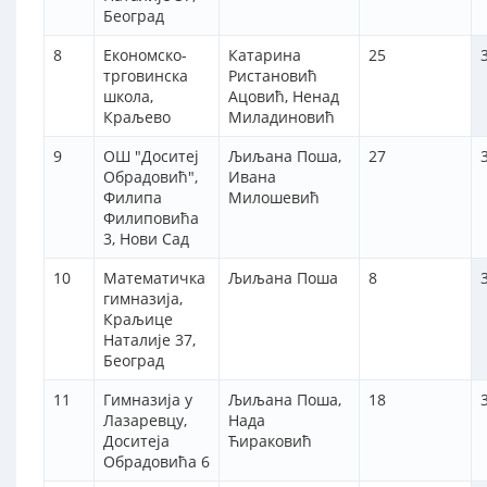
Београд
8
Економско-
Катарина
25
трговинска
Ристановић
школа,
Ацовић, Ненад
Краљево
Миладиновић
9
ОШ "Доситеј
Љиљана Поша,
27
Обрадовић",
Ивана
Филипа
Милошевић
Филиповића
3, Нови Сад
10
Математичка
Љиљана Поша
8
гимназија,
Краљице
Наталије 37,
Београд
11
Гимназија у
Љиљана Поша,
18
Лазаревцу,
Нада
Доситеја
Ћираковић
Обрадовића 6