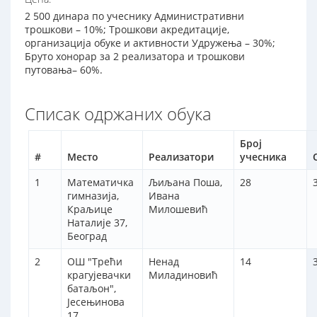
2 500 динара по учеснику Административни
трошкови – 10%; Трошкови акредитације,
организација обуке и активности Удружења – 30%;
Бруто хонорар за 2 реализатора и трошкови
путовања– 60%.
Списак одржаних обука
Број
#
Место
Реализатори
учесника
1
Математичка
Љиљана Поша,
28
гимназија,
Ивана
Краљице
Милошевић
Наталије 37,
Београд
2
ОШ "Трећи
Ненад
14
крагујевачки
Миладиновић
батаљон",
Јесењинова
17,