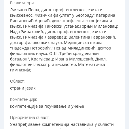
Реализатори:
Љиљана Поша, дипл. проф. енглеског језика и
књижевнос, Физички факултет у Београду; Катарина
Ристановић Ацовић, дипл.проф. енглеског језика и
књиж, Гимназија Таковски устанак,Горњи Милановац;
Нада Ћираковић, дипл. проф. енглеског језика и
књиж, Гимназија Лазаревац; Валентина Гаврановић,
доктор филолошких наука, Медицинска школа
''Надежда Петровић''; Ненад Миладиновић, доктор
филолошких наука, ОШ ,,Трећи крагујевачки
батаљон'', Крагујевац; Ивана Милошевић, Дипл.
филолог енглеског ј. и књ.мастер, Математичка
гимназија;
Област:
страни језик
Компетенција:
компетенције за поучавање и учење
Приоритетна област:
Унапређивање компетенција наставника у области