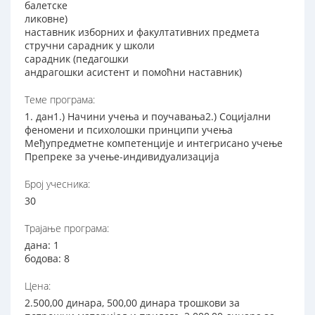
балетске
ликовне)
наставник изборних и факултативних предмета
стручни сарадник у школи
сарадник (педагошки
андрагошки асистент и помоћни наставник)
Теме програма:
1. дан1.) Начини учења и поучавања2.) Социјални
феномени и психолошки принципи учења
Међупредметне компетенције и интегрисано учење
Препреке за учење-индивидуализација
Број учесника:
30
Трајање програма:
дана: 1
бодова: 8
Цена:
2.500,00 динара, 500,00 динара трошкови за