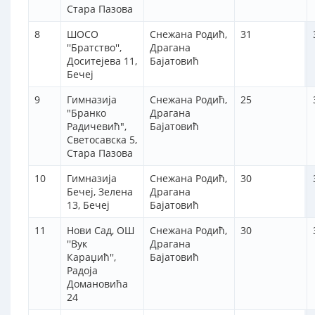
Стара Пазова
8
ШОСО
Снежана Родић,
31
''Братство'',
Драгана
Доситејева 11,
Бајатовић
Бечеј
9
Гимназија
Снежана Родић,
25
"Бранко
Драгана
Радичевић",
Бајатовић
Светосавска 5,
Стара Пазова
10
Гимназија
Снежана Родић,
30
Бечеј, Зелена
Драгана
13, Бечеј
Бајатовић
11
Нови Сад, ОШ
Снежана Родић,
30
''Вук
Драгана
Караџић'',
Бајатовић
Радоја
Домановића
24