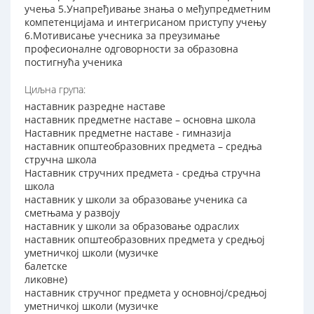
учења 5.Унапређивање знања о међупредметним
компетенцијама и интегрисаном приступу учењу
6.Мотивисање учесника за преузимање
професионалне одговорности за образовна
постигнућа ученика
Циљна група:
наставник разредне наставе
наставник предметне наставе – основна школа
Наставник предметне наставе - гимназија
наставник општеобразовних предмета – средња
стручна школа
Наставник стручних предмета - средња стручна
школа
наставник у школи за образовање ученика са
сметњама у развоју
наставник у школи за образовање одраслих
наставник општеобразовних предмета у средњој
уметничкој школи (музичке
балетске
ликовне)
наставник стручног предмета у основној/средњој
уметничкој школи (музичке