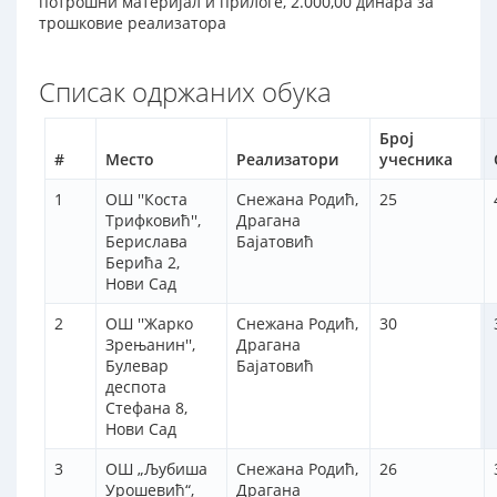
потрошни материјал и прилоге, 2.000,00 динара за
трошковие реализатора
Списак одржаних обука
Број
#
Место
Реализатори
учесника
1
ОШ ''Коста
Снежана Родић,
25
Трифковић'',
Драгана
Берислава
Бајатовић
Берића 2,
Нови Сад
2
ОШ ''Жарко
Снежана Родић,
30
Зрењанин'',
Драгана
Булевар
Бајатовић
деспота
Стефана 8,
Нови Сад
3
ОШ „Љубиша
Снежана Родић,
26
Урошевић“,
Драгана