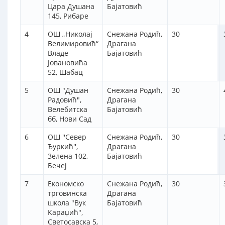
Цара Душана
Бајатовић
145, Рибаре
4
ОШ „Николај
Снежана Родић,
30
Велимировић“
Драгана
Владе
Бајатовић
Јовановића
52, Шабац
5
ОШ "Душан
Снежана Родић,
30
Радовић",
Драгана
Велебитска
Бајатовић
бб, Нови Сад
6
ОШ ''Север
Снежана Родић,
30
Ђуркић'',
Драгана
Зелена 102,
Бајатовић
Бечеј
7
Економско
Снежана Родић,
30
трговинска
Драгана
школа "Вук
Бајатовић
Караџић",
Светосавска 5,