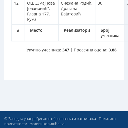
12
ОШ „Змај Јова
Снежана Родић,
30
Јовановић“,
Драгана
Главна 177,
Бајатовић
Рума
#
Место
Реализатори
Број
учесника
Укупно учесника:
347
| Просечна оцена:
3.88
© Завод за унапређивање образовања и васпитања -
Политика
приватности
-
Услови коришћења