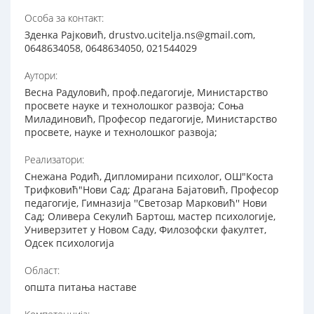
Особа за контакт:
Зденка Рајковић, drustvo.ucitelja.ns@gmail.com,
0648634058, 0648634050, 021544029
Аутори:
Весна Радуловић, проф.педагогије, Министарство
просвете науке и технолошког развоја; Соња
Миладиновић, Професор педагогије, Министарство
просвете, науке и технолошког развоја;
Реализатори:
Снежана Родић, Дипломирани психолог, ОШ"Коста
Трифковић"Нови Сад; Драгана Бајатовић, Професор
педагогије, Гимназија ''Светозар Марковић'' Нови
Сад; Оливера Секулић Бартош, мастер психологије,
Универзитет у Новом Саду, Филозофски факултет,
Одсек психологија
Област:
општа питања наставе