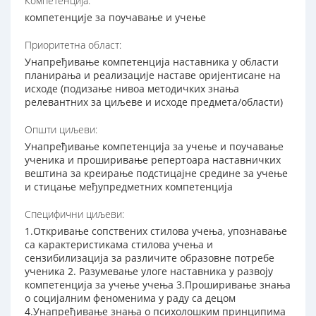
Компетенција:
компетенције за поучавање и учење
Приоритетна област:
Унапређивање компетенција наставника у области
планирања и реализације наставе оријентисане на
исходе (подизање нивоа методичких знања
релевантних за циљеве и исходе предмета/области)
Општи циљеви:
Унапређивање компетенција за учење и поучавање
ученика и проширивање репертоара наставничких
вештина за креирање подстицајне средине за учење
и стицање међупредметних компетенција
Специфични циљеви:
1.Откривање сопствених стилова учења, упознавање
са карактеристикама стилова учења и
сензибилизација за различите образовне потребе
ученика 2. Разумевање улоге наставника у развоју
компетенција за учење учења 3.Проширивање знања
о социјалним феноменима у раду са децом
4.Унапређивање знања о психолошким принципима