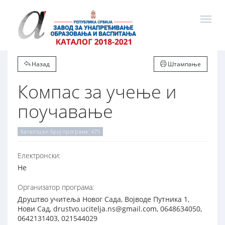
Назад
Штампање
Компас за учење и
поучавање
Каталошки број програма: 475
Електронски:
Не
Организатор програма:
Друштво учитеља Новог Сада, Војводе Путника 1,
Нови Сад, drustvo.ucitelja.ns@gmail.com, 0648634050,
0642131403, 021544029