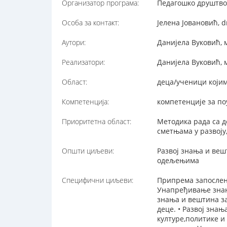
Организатор програма:
Педагошко друштво 
Особа за контакт:
Јелена Јовановић, 
Аутори:
Данијела Вуковић, м
Реализатори:
Данијела Вуковић, 
Област:
деца/ученици којим
Компетенција:
компетенције за п
Приоритетна област:
Методика рада са д
сметњама у развоју,
Општи циљеви:
Развој знања и веш
одељењима
Специфични циљеви:
Припрема запослени
Унапређивање знањ
знања и вештина за
деце. • Развој зна
културе,политике 