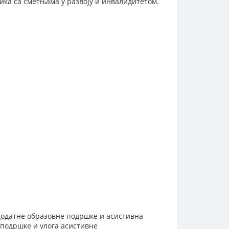
ика са сметњама у развоју и инвалидитетом.
додатне образовне подршке и асистивна
подршке и улога асистивне