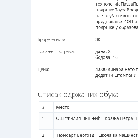
технологијеПаузаП
подршкеПаузаВредн
на часу/активност
вредновање ИОП-а 
подршке у образов
Број учесника:
30
Трајање програма:
дана: 2
бодова: 16
Цена:
4.000 динара нето 
додатни штампани м
Списак одржаних обука
#
Место
1
ОШ "Филип Вишњић", Краља Петра Пр
2
Техноарт Београд - школа за машинст