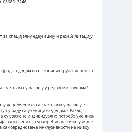
, 0668013246,
т за специјалну едеукацију и рехабилитацију
 (рад са децом из осетљивих група, децом са
а сметњама у развоју у редовним групама/
у деце/ученика са сметњама у развоју. •
п у раду са ученицима/децом. • Развој
ма су уважене индивидуалне потребе ученика/
ција запослених за унапређивање инклузивне
са самовредновања инклузивности на нивоу