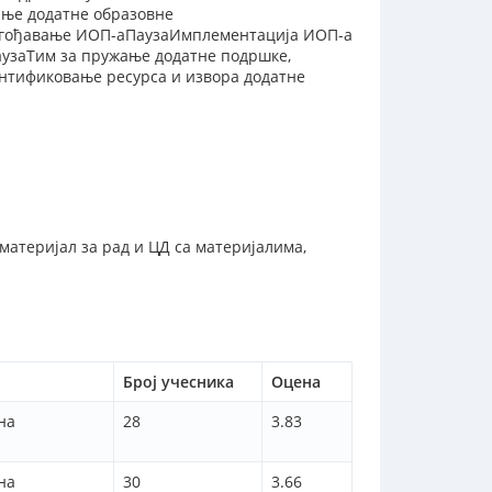
ање додатне образовне
лагођавање ИОП-аПаузаИмплементација ИОП-а
аузаТим за пружање додатне подршке,
нтификовање ресурса и извора додатне
материјал за рад и ЦД са материјалима,
Број учесника
Оцена
на
28
3.83
на
30
3.66