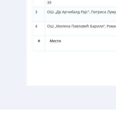
39
3
ОШ ,,Др Арчибалд Рајс", Патриса Луму
4
ОШ ,,Милена Павловић Барили”, Роман
#
Место