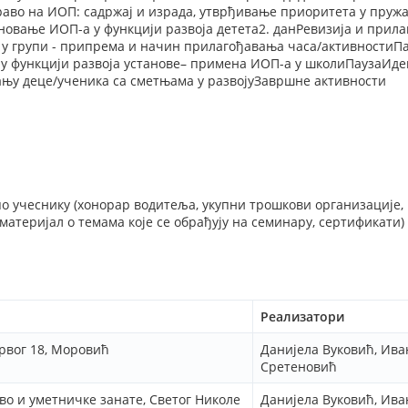
раво на ИОП: садржај и израда, утврђивање приоритета у пруж
овање ИОП-а у функцији развоја детета2. данРевизија и при
и у групи - припрема и начин прилагођавања часа/активностиП
у функцији развоја установе– примена ИОП-а у школиПаузаИде
ању деце/ученика са сметњама у развојуЗавршне активности
по учеснику (хонорар водитеља, укупни трошкови организације, 
атеријал о темама које се обрађују на семинару, сертификати)
Реализатори
вог 18, Моровић
Данијела Вуковић, Ива
Сретеновић
во и уметничке занате, Светог Николе
Данијела Вуковић, Ива