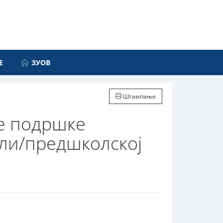
Е
ЗУОВ
Штампање
е подршке
оли/предшколској