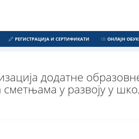
РЕГИСТРАЦИЈА И СЕРТИФИКАТИ
ОНЛАЈН ОБУК
изација додатне образовн
 сметњама у развоју у шк