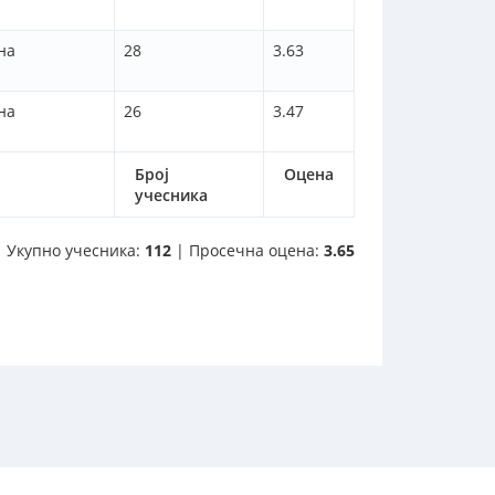
на
28
3.63
на
26
3.47
Број
Оцена
учесника
Укупно учесника:
112
| Просечна оцена:
3.65