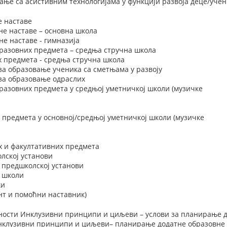
вање са асистивним технологијама у функцији развоја деце/учен
е наставе
не наставе – основна школа
е наставе - гимназија
разовних предмета – средња стручна школа
х предмета - средња стручна школа
за образовање ученика са сметњама у развоју
 за образовање одраслих
разовних предмета у средњој уметничкој школи (музичке
 предмета у основној/средњој уметничкој школи (музичке
х и факултативних предмета
лској установи
 предшколској установи
у школи
ки
нт и помоћни наставник)
вности Инклузивни принципи и циљеви – услови за планирање 
нклузивни принципи и циљеви– планирање додатне образовне 