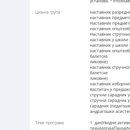
установа. • Упозна
Циљна група:
наставник разредн
наставник предмет
Наставник предметн
наставник општеоб
Наставник стручни
наставник у школи 
наставник у школи
наставник општеоб
балетске
ликовне)
наставник стручног
балетске
ликовне)
наставник изборни
васпитач у предшко
стручни сарадник у
стручни сарадник 
сарадник (педагош
андрагошки асисте
Теме програма:
1. данУводне акти
технологијаПаузаИ