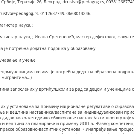
Србије, Теразије 26, Београд, drustvo@pedagog.rs, 003812687749
drustvo@pedagog.rs, 0112687749, 0668013246,
агистар наука, ;
магистар наука, ; Ивана Сретеновић, мастер дефектолог, факулте
а је потребна додатна подршка у образовању
оучавање и учење
ецом/ученицима којима је потребна додатна образовна подршка
 мигрантима...)
тина запослених у вртићу/школи за рад са децом и ученицима с
х у установама за примену националне регулативе о образовањ
а и вештина наставника/васпитача за индивидуализован присту
 дидактичко-методичко обликовање наставе/активности у који
ња и вештина за планирање и примену ИОП-а. •Развој компетен
и праксе образовно-васпитних установа. • Унапређивање проце