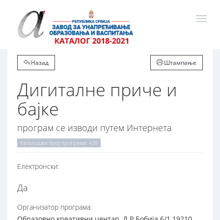
Назад
Штампање
Дигиталне приче и
бајке
програм се изводи путем Интернета
Каталошки број програма: 428
Електронски:
Да
Организатор програма:
Образовно креативни центар, Д.Р.Бобија 6/1 19210