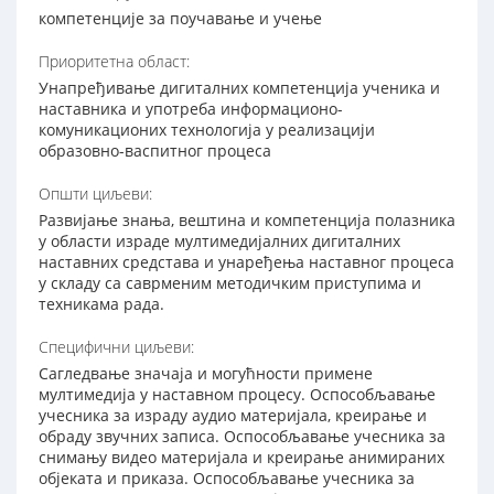
компетенције за поучавање и учење
Приоритетна област:
Унапређивање дигиталних компетенција ученика и
наставника и употреба информационо-
комуникационих технологија у реализацији
образовно-васпитног процеса
Општи циљеви:
Развијање знања, вештина и компетенција полазника
у области израде мултимедијалних дигиталних
наставних средстава и унаређења наставног процеса
у складу са саврменим методичким приступима и
техникама рада.
Специфични циљеви:
Сагледвање значаја и могућности примене
мултимедија у наставном процесу. Оспособљавање
учесника за израду аудио материјала, креирање и
обраду звучних записа. Оспособљавање учесника за
снимању видео материјала и креирање анимираних
објеката и приказа. Оспособљавање учесника за