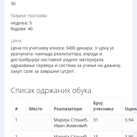
30
Трајање програма:
недеља: 5
бодова: 40
Цена:
Цена по учеснику износи 3400 динара. У цену је
урачуната: накнада реализатора, израда и
дистрибуција наставног радног материјала,
одржавање сервера и система за учење на даљину,
закуп сале за завршни сусрет.
Списак одржаних обука
Број
#
Место
Реализатори
учесника
Оцен
1
Марија Стошић,
31
3.94
Иван Живковић
2
Марија Стошић,
15
3.95