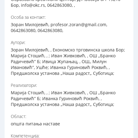
Бор, info@okc.rs, 0642863080, ,
Особа за контакт:
Зоран Милојевић, profesor.zoran@gmail.com,
0642863080, 0642863080,
Аутори:
Зоран Милојевић, , Економско трговинска школа Бор;
Марија Стошић, , ; Иван Живковић, , ОШ „Бранко
Радичевић” Б; Ивица Жупањац, , ОШ,, Милун
Ивановић”, Ушће; Иванка Гуриновић Роквић, ,
Предшколска установа „Наша радост„ Суботица;
Реализатори:
Марија Стошић, , ; Иван Живковић, , ОШ „Бранко
Радичевић” Б; Иванка Гуриновић Роквић, ,
Предшколска установа „Наша радост„ Суботица;
Област:
општа питања наставе
Компетенција: