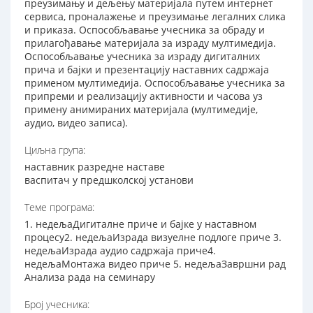
преузимању и дељењу материјала путем интернет
сервиса, проналажење и преузимање легалних слика
и приказа. Оспособљавање учесника за обраду и
прилагођавање материјала за израду мултимедија.
Оспособљавање учесника за израду дигиталних
прича и бајки и презентацију наставних садржаја
применом мултимедија. Оспособљавање учесника за
припреми и реализацију активности и часова уз
примену анимираних материјала (мултимедије,
аудио, видео записа).
Циљна група:
наставник разредне наставе
васпитач у предшколској установи
Теме програма:
1. недељаДигиталне приче и бајке у наставном
процесу2. недељаИзрада визуелне подлоге приче 3.
недељаИзрада аудио садржаја приче4.
недељаМонтажа видео приче 5. недељаЗавршни рад
Анализа рада на семинару
Број учесника: