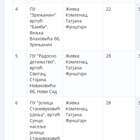
4
ПУ
Живка
22
"Зрењанин"
Комленац,
вртић
Татјана
"Бамби",
Фунштајн
Вељка
Влаховића бб,
Зрењанин
5
ПУ "Радосно
Живка
28
детињство",
Комленац,
вртић
Татјана
Свитац,
Фунштајн
Стојана
Новаковића
бб, Нови Сад
6
ПУ "Јелица
Живка
28
Станивуковић
Комленац,
Шиља", вртић
Татјана
Сунце,
Фунштајн
насеље
Јелица
Станивуковић