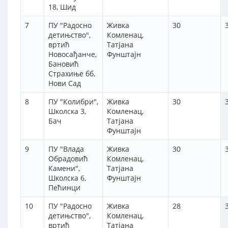
18, Шид
7
ПУ "Радосно
Живка
30
детињство",
Комленац,
вртић
Татјана
Новосађанче,
Фунштајн
Бановић
Страхиње бб,
Нови Сад
8
ПУ "Колибри",
Живка
30
Школска 3,
Комленац,
Бач
Татјана
Фунштајн
9
ПУ "Влада
Живка
30
Обрадовић
Комленац,
Камени",
Татјана
Школска 6,
Фунштајн
Пећинци
10
ПУ "Радосно
Живка
28
детињство",
Комленац,
вртић
Татјана