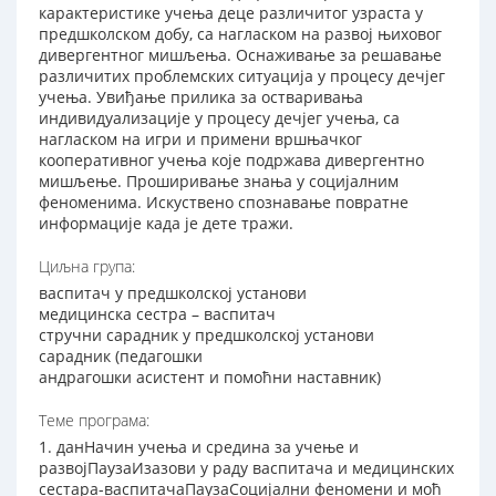
карактеристике учења деце различитог узраста у
предшколском добу, са нагласком на развој њиховог
дивергентног мишљења. Оснаживање за решавање
различитих проблемских ситуација у процесу дечјег
учења. Увиђање прилика за остваривања
индивидуализације у процесу дечјег учења, са
нагласком на игри и примени вршњачког
кооперативног учења које подржава дивергентно
мишљење. Проширивање знања у социјалним
феноменима. Искуствено спознавање повратне
информације када је дете тражи.
Циљна група:
васпитач у предшколској установи
медицинска сестра – васпитач
стручни сарадник у предшколској установи
сарадник (педагошки
андрагошки асистент и помоћни наставник)
Теме програма:
1. данНачин учења и средина за учење и
развојПаузаИзазови у раду васпитача и медицинских
сестара-васпитачаПаузаСоцијални феномени и моћ