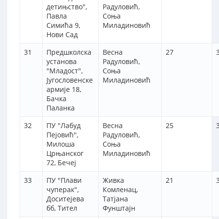
детињство",
Радуловић,
Павла
Соња
Симића 9,
Миладиновић
Нови Сад
31
Предшколска
Весна
27
установа
Радуловић,
"Младост",
Соња
Југословенске
Миладиновић
армије 18,
Бачка
Паланка
32
ПУ "Лабуд
Весна
25
Пејовић",
Радуловић,
Милоша
Соња
Црњанског
Миладиновић
72, Бечеј
33
ПУ "Плави
Живка
21
чуперак",
Комленац,
Доситејева
Татјана
бб, Тител
Фунштајн