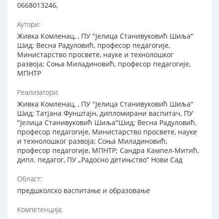
0668013246,
Аутори:
Живка Комленац, , ПУ "Јелица Станивуковић Шиља"
Шид; Весна Радуловић, професор педагогије,
Министарство просвете, науке и технолошког
развоја; Соња Миладиновић, професор педагогије,
МПНТР
Реализатори:
Живка Комленац, , ПУ "Јелица Станивуковић Шиља"
Шид; Татјана Фунштајн, дипломирани васпитач, ПУ
"Јелица Станивуковић Шиља"Шид; Весна Радуловић,
професор педагогије, Министарство просвете, науке
и технолошког развоја; Соња Миладиновић,
професор педагогије, МПНТР; Сандра Кампел-Митић,
дипл. педагог, ПУ „Радосно детињство“ Нови Сад
Област:
предшколско васпитање и образовање
Компетенција: