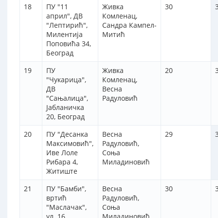
18
ПУ "11
Живка
30
април", ДВ
Комленац,
"Лептирић",
Сандра Кампел-
Милентија
Митић
Поповића 34,
Београд
19
ПУ
Живка
20
"Чукарица",
Комленац,
ДВ
Весна
"Сањалица",
Радуловић
Јабланичка
20, Београд
20
ПУ "Десанка
Весна
29
Максимовић",
Радуловић,
Иве Лоле
Соња
Рибара 4,
Миладиновић
Житиште
21
ПУ "Бамби",
Весна
30
вртић
Радуловић,
"Маслачак",
Соња
ул. 16.
Миладиновић