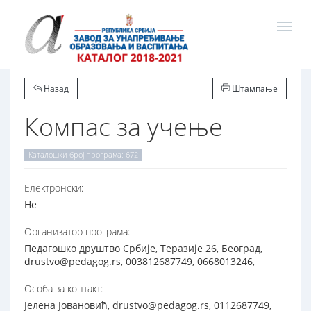
Назад
Штампање
Компас за учење
Каталошки број програма: 672
Електронски:
Не
Организатор програма:
Педагошко друштво Србије, Теразије 26, Београд,
drustvo@pedagog.rs, 003812687749, 0668013246,
Особа за контакт:
Јелена Јовановић, drustvo@pedagog.rs, 0112687749,