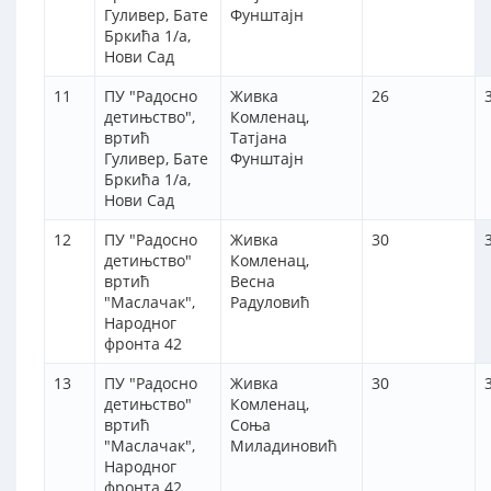
Гуливер, Бате
Фунштајн
Бркића 1/а,
Нови Сад
11
ПУ "Радосно
Живка
26
детињство",
Комленац,
вртић
Татјана
Гуливер, Бате
Фунштајн
Бркића 1/а,
Нови Сад
12
ПУ "Радосно
Живка
30
детињство"
Комленац,
вртић
Весна
"Маслачак",
Радуловић
Народног
фронта 42
13
ПУ "Радосно
Живка
30
детињство"
Комленац,
вртић
Соња
"Маслачак",
Миладиновић
Народног
фронта 42