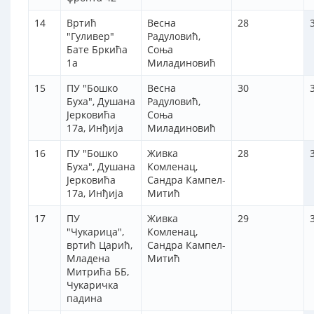
14
Вртић
Весна
28
"Гуливер"
Радуловић,
Бате Бркића
Соња
1а
Миладиновић
15
ПУ "Бошко
Весна
30
Буха", Душана
Радуловић,
Јерковића
Соња
17а, Инђија
Миладиновић
16
ПУ "Бошко
Живка
28
Буха", Душана
Комленац,
Јерковића
Сандра Кампел-
17а, Инђија
Митић
17
ПУ
Живка
29
"Чукарица",
Комленац,
вртић Царић,
Сандра Кампел-
Младена
Митић
Митрића ББ,
Чукаричка
падина