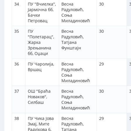
34
ПУ "Вчиелка",
Весна
30
Јармочна бб,
Радуловић,
Бачки
Соња
Петровац
Миладиновић
35
ПУ
Весна
30
"Полетарац",
Радуловић,
Жарка
Татјана
Зрењанина
Фунштајн
бб, Оџаци
36
ПУ Чаролија,
Весна
29
Вршац
Радуловић,
Соња
Миладиновић
37
ОШ "Браћа
Весна
30
Новаков",
Радуловић,
Силбаш
Соња
Миладиновић
38
ПУ Чика Јова
Весна
29
Змај, Мите
Радуловић,
Радујкова 6,
Татјана