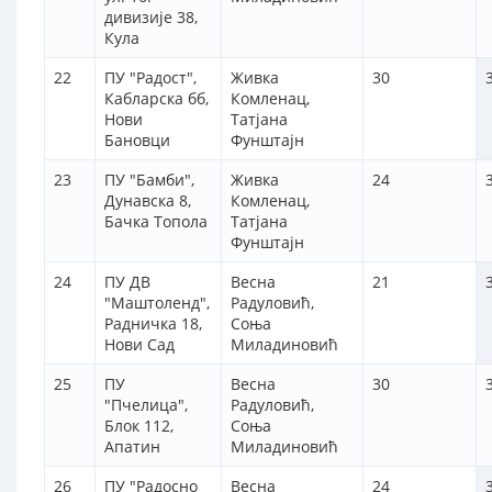
дивизије 38,
Кула
22
ПУ "Радост",
Живка
30
Кабларска бб,
Комленац,
Нови
Татјана
Бановци
Фунштајн
23
ПУ "Бамби",
Живка
24
Дунавска 8,
Комленац,
Бачка Топола
Татјана
Фунштајн
24
ПУ ДВ
Весна
21
"Маштоленд",
Радуловић,
Радничка 18,
Соња
Нови Сад
Миладиновић
25
ПУ
Весна
30
"Пчелица",
Радуловић,
Блок 112,
Соња
Апатин
Миладиновић
26
ПУ "Радосно
Весна
24