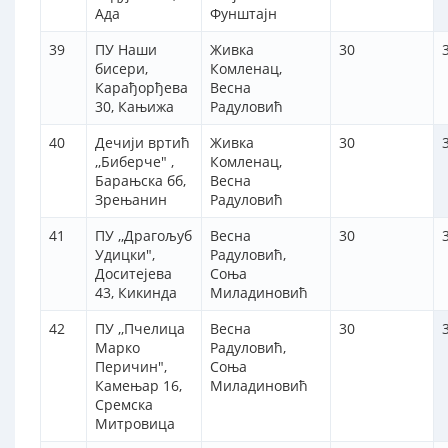
Aда
Фунштајн
39
ПУ Наши
Живка
30
бисери,
Комленац,
Карађорђева
Весна
30, Кањижа
Радуловић
40
Дечији вртић
Живка
30
,,Биберче" ,
Комленац,
Барањска бб,
Весна
Зрењанин
Радуловић
41
ПУ ,,Драгољуб
Весна
30
Удицки",
Радуловић,
Доситејева
Соња
43, Кикинда
Миладиновић
42
ПУ ,,Пчелица
Весна
30
Марко
Радуловић,
Перичин",
Соња
Камењар 16,
Миладиновић
Сремска
Митровица