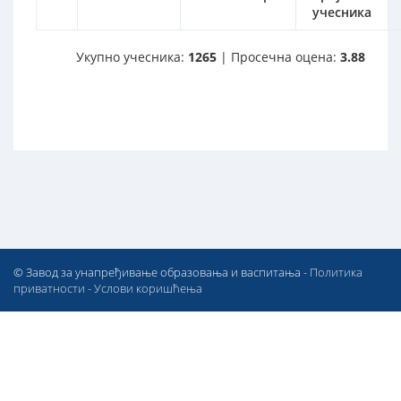
учесника
Укупно учесника:
1265
| Просечна оцена:
3.88
© Завод за унапређивање образовања и васпитања -
Политика
приватности
-
Услови коришћења