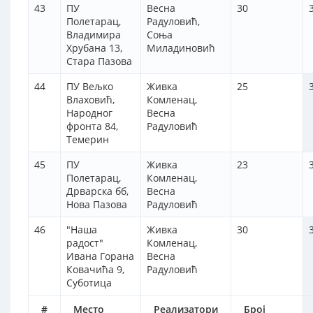
43
ПУ
Весна
30
Полетарац,
Радуловић,
Владимира
Соња
Хрубана 13,
Миладиновић
Стара Пазова
44
ПУ Вељко
Живка
25
Влаховић,
Комленац,
Народног
Весна
фронта 84,
Радуловић
Темерин
45
ПУ
Живка
23
Полетарац,
Комленац,
Дрварска бб,
Весна
Нова Пазова
Радуловић
46
"Наша
Живка
30
радост"
Комленац,
Ивана Горана
Весна
Ковачића 9,
Радуловић
Суботица
#
Место
Реализатори
Број