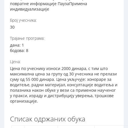
повратне информације ПаузаПримена
индивидуализације
Број учесника:
30
Трајање програма:
дана: 1
бодова: 8
Цена:
Цена по учеснику износи 2000 динара, с тим што
максимална цена за групу од 30 учесника не прелази
суму од 55 000 динара. Цена укључује: хонораре за
водитеље, радни материјал, консултације водитеља и
полазника након обуке у вези са применом наученог
у пракси, израду и дистрибуцију уверења, трошкове
организације.
Списак одржаних обука