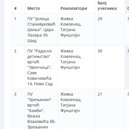
Број
#
Место
Реализатори
учесника
1
ПУ "Јелица
Живка
29
Станивуковић
Комленац,
Шиља", Цара
Татјана
Лазара 39,
Фунштајн
Шид
2
ПУ "Радосно
Живка
30
детињство"
Комленац,
вртић
Татјана
"Звончица",
Фунштајн
Саве
Ковачевића
14, Нови Сад
3
ПУ
Живка
21
"Зрењанин"
Комленац,
вртић
Татјана
"Бамби",
Фунштајн
Вељка
Влаховића бб,
Зрењанин