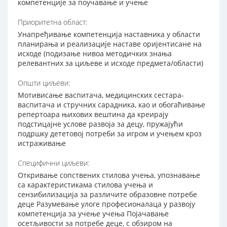
компетенције за поучавање и учење
Приоритетна област:
Унапређивање компетенција наставника у области
планирања и реализације наставе оријентисане на
исходе (подизање нивоа методичких знања
релевантних за циљеве и исходе предмета/области)
Општи циљеви:
Мотивисање васпитача, медицинских сестара-
васпитача и стручних сарадника, као и обогаћивање
репертоара њихових вештина да креирају
подстицајне услове развоја за децу, пружајући
подршку дететовој потреби за игром и учењем кроз
истраживање
Специфични циљеви:
Откривање сопствених стилова учења, упознавање
са карактеристикама стилова учења и
сензибилизација за различите образовне потребе
деце Разумевање улоге професионалаца у развоју
компетенција за учење учења Појачавање
осетљивости за потребе деце, с обзиром на