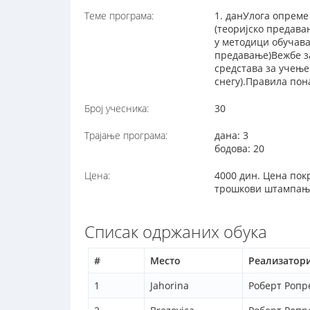
Теме програма:
1. данУлога опреме
(теоријско предава
у методици обучава
предавање)Вежбе за
средстава за учење
снегу).Правила пон
Број учесника:
30
Трајање програма:
дана: 3
бодова: 20
Цена:
4000 дин. Цена покр
трошкови штампања
Списак одржаних обука
#
Место
Реализатор
1
Jahorina
Роберт Ропр