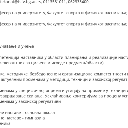
ekanat@fsfv.bg.ac.rs, 0113531011, 062333400,
фесор на универзитету, Факултет спорта и физичког васпитања;
фесор на универзитету, Факултет спорта и физичког васпитања; 
е
оучавање и учење
етенција наставника у области планирања и реализације наста
релевантних за циљеве и исходе предмета/области)
е, методичке, безбедоносне и организационе компетентности 
са актуелним променама у методици, техници и законској регула
енама у специфичној опреми и утицају на промене у техници 
 усавршавање скијања. Усклађивање критеријума за процену ус
енама у законској регулативи
не наставе – основна школа
е наставе - гимназија
еника