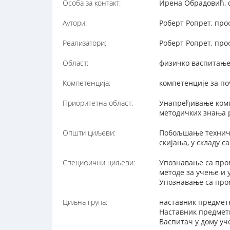
Особа за контакт:
Ирена Обрадовић, d
Аутори:
Роберт Ропрет, про
Реализатори:
Роберт Ропрет, про
Област:
физичко васпитањ
Компетенција:
компетенције за п
Приоритетна област:
Унапређивање комп
методичких знања 
Општи циљеви:
Побољшање техничк
скијања, у складу 
Специфични циљеви:
Упознавање са пром
методе за учење и
Упознавање са пром
Циљна група:
наставник предмет
Наставник предметн
Васпитач у дому уч