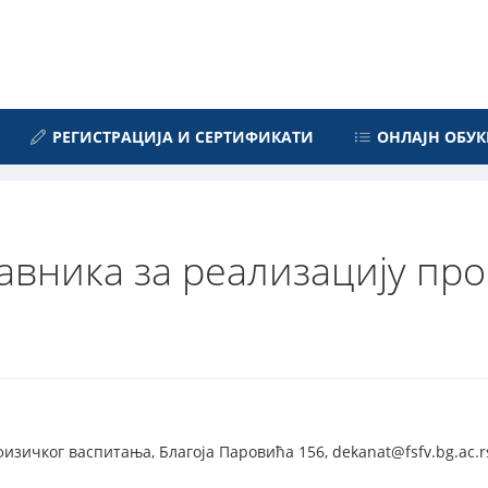
РЕГИСТРАЦИЈА И СЕРТИФИКАТИ
ОНЛАЈН ОБУК
вника за реализацију про
изичког васпитања, Благоја Паровића 156, dekanat@fsfv.bg.ac.rs