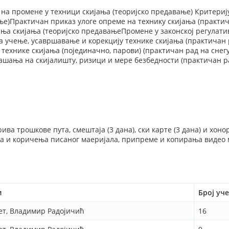
 на промене у техници скијања (теоријско предавање) Критери
ње)Практичан приказ улоге опреме на технику скијања (практи
ња скијања (теоријско предавањеПромене у законској регулатив
 учење, усавршавање и корекцију технике скијања (практичан 
 технике скијања (појединачно, парови) (практичан рад на снег
ашања на скијалишту, ризици и мере безбедности (практичан ра
ива трошкове пута, смештаја (3 дана), ски карте (3 дана) и хоно
 и коричења писаног маеријала, припреме и копирања видео 
и
Број уч
ет, Владимир Радојичић
16