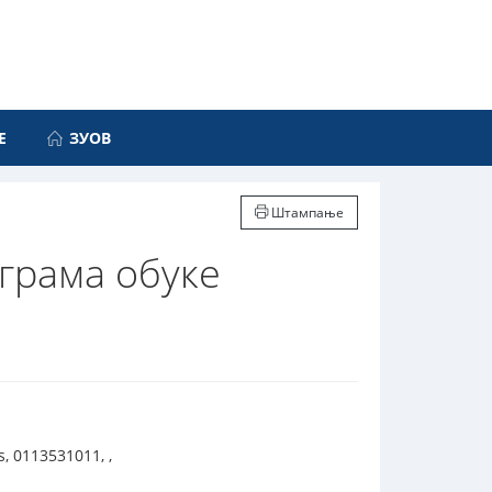
Е
ЗУОВ
Штампање
грама обуке
, 0113531011, ,