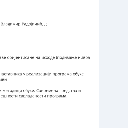
Владимир Радојичић, , ;
ве оријентисане на исходе (подизање нивоа
наставника у реализацији програма обуке
тиви
и методици обуке. Савремена средства и
пешности савладаности програма.