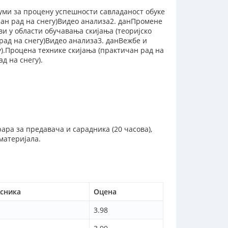
јуми за процену успешности савладаност обуке
чан рад на снегу)Видео анализа2. данПромене
и у области обучавања скијања (теоријско
рад на снегу)Видео анализа3. данВежбе и
у).Процена технике скијања (практичан рад на
д на снегу).
рара за предавача и сарадника (20 часова),
материјала.
есника
Оцена
3.98