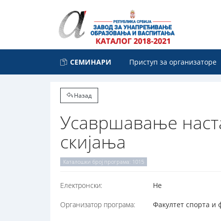
СЕМИНАРИ
Приступ за организаторе
Назад
Усавршавање наста
скијања
Каталошки број програма: 1015
Електронски:
Не
Организатор програма:
Факултет спорта и ф