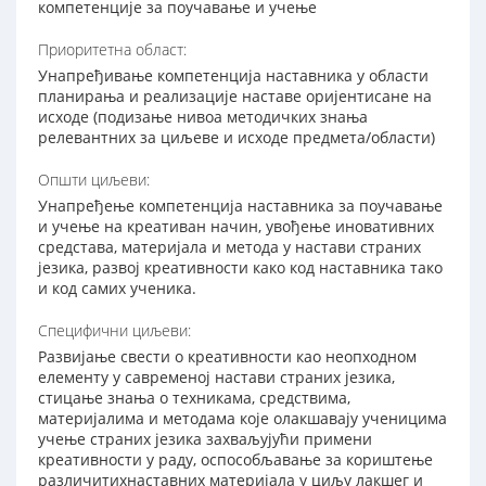
компетенције за поучавање и учење
Приоритетна област:
Унапређивање компетенција наставника у области
планирања и реализације наставе оријентисане на
исходе (подизање нивоа методичких знања
релевантних за циљеве и исходе предмета/области)
Општи циљеви:
Унапређење компетенција наставника за поучавање
и учење на креативан начин, увођење иновативних
средстава, материјала и метода у настави страних
језика, развој креативности како код наставника тако
и код самих ученика.
Специфични циљеви:
Развијање свести о креативности као неопходном
елементу у савременој настави страних језика,
стицање знања о техникама, средствима,
материјалима и методама које олакшавају ученицима
учење страних језика захваљујући примени
креативности у раду, оспособљавање за кориштење
различитихнаставних материјала у циљу лакшег и