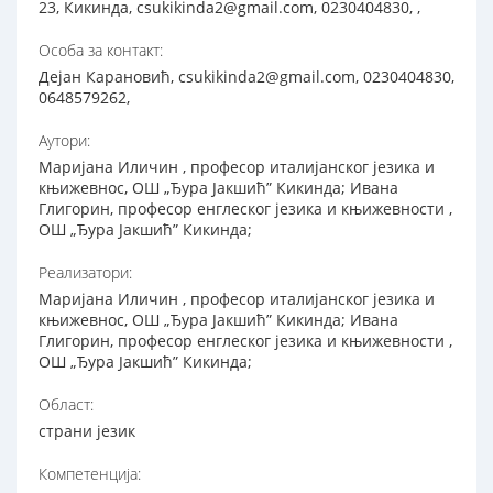
23, Кикинда, csukikinda2@gmail.com, 0230404830, ,
Особа за контакт:
Дејан Карановић, csukikinda2@gmail.com, 0230404830,
0648579262,
Аутори:
Маријана Иличин , професор италијанског језика и
књижевнос, ОШ „Ђура Јакшић” Кикинда; Ивана
Глигорин, професор енглеског језика и књижевности ,
ОШ „Ђура Јакшић” Кикинда;
Реализатори:
Маријана Иличин , професор италијанског језика и
књижевнос, ОШ „Ђура Јакшић” Кикинда; Ивана
Глигорин, професор енглеског језика и књижевности ,
ОШ „Ђура Јакшић” Кикинда;
Област:
страни језик
Компетенција: