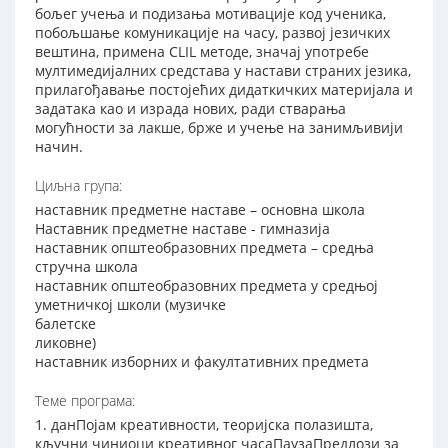
бољег учења и подизања мотивације код ученика,
побољшање комуникације на часу, развој језичких
вештина, примена CLIL методе, значај употребе
мултимедијалних средстава у настави страних језика,
прилагођавање постојећих дидаткичких материјала и
задатака као и израда нових, ради стварања
могућности за лакше, брже и учење на занимљивији
начин.
Циљна група:
наставник предметне наставе – основна школа
Наставник предметне наставе - гимназија
наставник општеобразовних предмета – средња
стручна школа
наставник општеобразовних предмета у средњој
уметничкој школи (музичке
балетске
ликовне)
наставник изборних и факултативних предмета
Теме програма:
1. данПојам креативности, теоријска полазишта,
кључни чиниоци креативног часаПаузаПредлози за