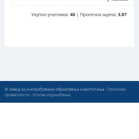
Укупно учесника:
40
| Просечна оцена:
3.87
© Завод за унапређивање образовања и васпитања -
Политика
приватности
-
Услови коришћења