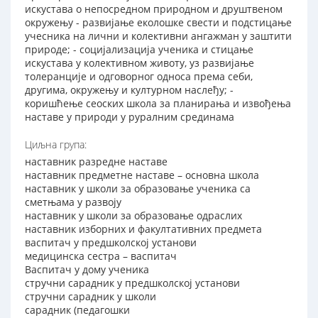
искустава о непосредном природном и друштвеном
окружењу - развијање еколошке свести и подстицање
учесника на лични и колективни ангажман у заштити
природе; - социјализација ученика и стицање
искустава у колективном животу, уз развијање
толеранције и одговорног односа према себи,
другима, окружењу и културном наслеђу; -
коришћење сеоских школа за планирања и извођења
наставе у природи у руралним срединама
Циљна група:
наставник разредне наставе
наставник предметне наставе – основна школа
наставник у школи за образовање ученика са
сметњама у развоју
наставник у школи за образовање одраслих
наставник изборних и факултативних предмета
васпитач у предшколској установи
медицинска сестра – васпитач
Васпитач у дому ученика
стручни сарадник у предшколској установи
стручни сарадник у школи
сарадник (педагошки