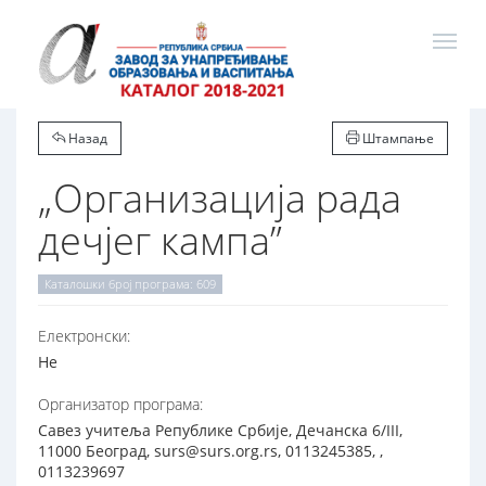
Назад
Штампање
„Oрганизација рада
дечјег кампа”
Каталошки број програма: 609
Електронски:
Не
Организатор програма:
Савез учитеља Републике Србије, Дечанска 6/III,
11000 Београд, surs@surs.org.rs, 0113245385, ,
0113239697