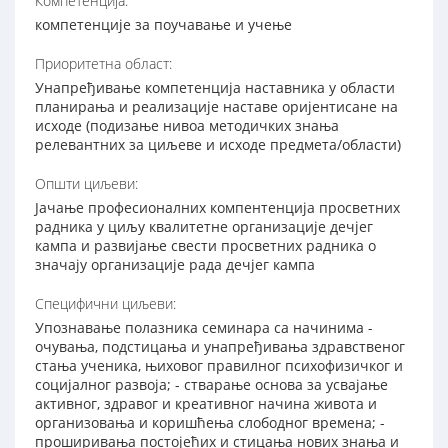
Компетенција:
компетенције за поучавање и учење
Приоритетна област:
Унапређивање компетенција наставника у области
планирања и реализације наставе оријентисане на
исходе (подизање нивоа методичких знања
релевантних за циљеве и исходе предмета/области)
Општи циљеви:
Јачање професионалних компентенција просветних
радника у циљу квалитетне организације дечјег
кампа и развијање свести просветних радника о
значају организације рада дечјег кампа
Специфични циљеви:
Упознавање полазника семинара са начинима -
очувања, подстицања и унапређивања здравственог
стања ученика, њиховог правилног психофизичког и
социјалног развоја; - стварање основа за усвајање
активног, здравог и креативног начина живота и
организовања и коришћења слободног времена; -
проширивања постојећих и стицања нових знања и