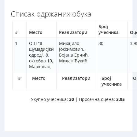
Списак одржаних обука
Број
#
Место
Реализатори
учесника
Оц
1
ОШ "II
Михајило
30
3.9
шумадисјки
Јоксимовић,
одред", 8.
Бојана Ерчић,
октобра 10,
Милан Ђукић
Марковац
#
Место
Реализатори
Број
О
учесника
Укупно учесника:
30
| Просечна оцена:
3.95