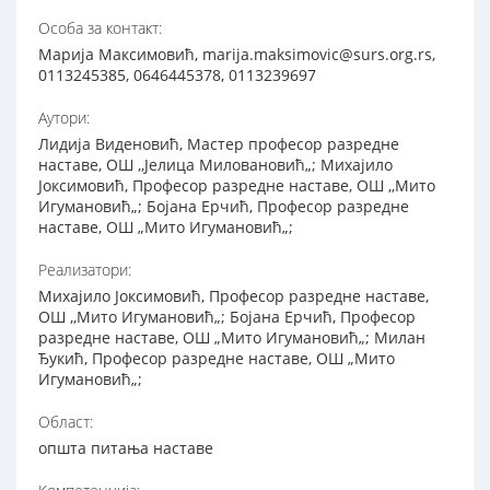
Особа за контакт:
Марија Максимовић, marija.maksimovic@surs.org.rs,
0113245385, 0646445378, 0113239697
Аутори:
Лидија Виденовић, Мастер професор разредне
наставе, ОШ ,,Јелица Миловановић„; Михајило
Јоксимовић, Професор разредне наставе, ОШ ,,Мито
Игумановић„; Бојана Ерчић, Професор разредне
наставе, ОШ „Мито Игумановић„;
Реализатори:
Михајило Јоксимовић, Професор разредне наставе,
ОШ ,,Мито Игумановић„; Бојана Ерчић, Професор
разредне наставе, ОШ „Мито Игумановић„; Милан
Ђукић, Професор разредне наставе, ОШ „Мито
Игумановић„;
Област:
општа питања наставе